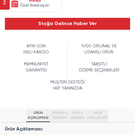
Miniso
Özel Koleksiyon
Stoğa Gelince Haber Ver
AYNI GÜN
%100 ORİJİNAL VE
HIZLI KARGO
LİSANSLI ÜRÜN
MEMNUNİYET
TAKSİTLİ
GARANTİSİ
ÖDEME SEÇENEKLERİ
MÜŞTERİ DESTEĞİ
HEP YANINIZDA
ÜRÜN
SİPARİŞ &
İADE &
ÜRÜN
AÇIKLAMASI
TESLİMAT
DEĞİŞİM
ÖZELLIKLERI
Ürün Açıklaması: