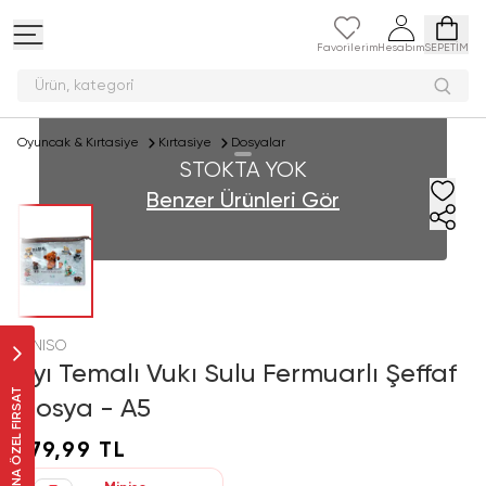
Favorilerim
Hesabım
SEPETİM
Ürün, kate
Oyuncak & Kırtasiye
Kırtasiye
Dosyalar
STOKTA YOK
Benzer Ürünleri Gör
MINISO
Ayı Temalı Vukı Sulu Fermuarlı Şeffaf
SANA ÖZEL FIRSAT
Dosya - A5
179,99 TL