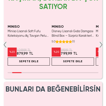
SATIYOR
SAKIN KAÇIRMA!
MINISO
MINISO
MINIS
Miniso Lisanslı Soft Fufu
Disney Lisanslı Gıda Damgası
Miniso 
Koleksiyonu Aç Tavşan Peluş
Blind Box – Sürpriz Karakterli
Kristal
Oyuncak
Eğlenceli Sunum
Cm
5.0
(
1
)
1.099,99 TL
999,99 TL
%
20
%
20
%
20
879,99 TL
799,99 TL
SEPETE EKLE
SEPETE EKLE
BUNLARI DA BEĞENEBİLİRSİN
SAKIN KAÇIRMA!