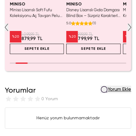
MINISO
MINISO
MINIS
Miniso Lisanslı Soft Fufu
Disney Lisanslı Gıda Damgası
Miniso 
Koleksiyonu Aç Tavşan Peluş
Blind Box – Sürpriz Karakterli
Kristal
Oyuncak
Eğlenceli Sunum
Cm
5.0
(
1
)
1.099,99 TL
999,99 TL
%
20
%
20
%
20
879,99 TL
799,99 TL
SEPETE EKLE
SEPETE EKLE
Yorumlar
Yorum Ekle
0 Yorum
Henüz yorum bulunmamaktadır