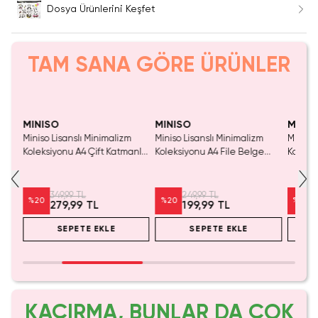
Dosya Ürünlerini Keşfet
TAM SANA GÖRE ÜRÜNLER
MINISO
MINISO
MINIS
faf
Miniso Lisanslı Minimalizm
Miniso Lisanslı Minimalizm
Miniso 
Mavi
Koleksiyonu A4 Çift Katmanlı
Koleksiyonu A4 File Belge
Koleks
File Evrak Çantası
Çantası 34x24 cm – Şık Ofis
File B
Düzenleyici
349,99 TL
249,99 TL
%
20
%
20
%
20
279,99 TL
199,99 TL
SEPETE EKLE
SEPETE EKLE
KAÇIRMA, BUNLAR DA ÇOK