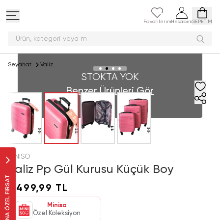
Favorilerim
Hesabım
SEPETİM
Ürün, kategori v
Seyahat
Valiz
STOKTA YOK
Benzer Ürünleri Gör
MINISO
Valiz Pp Gül Kurusu Küçük Boy
SANA ÖZEL FIRSAT
1.499,99 TL
Miniso
Özel Koleksiyon