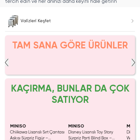
tercih edin ve her anınızı daha keyifli hale getirin
Valizleri Keşfet
TAM SANA GÖRE ÜRÜNLER
KAÇIRMA, BUNLAR DA ÇOK
SATIYOR
MINISO
MINISO
MINIS
Chiikawa Lisanslı Sırt Çantası
Disney Lisanslı Toy Story
Disney 
Mavi
Askısı Sürpriz Figür –
Sürpriz Parti Blind Box –
Woody 