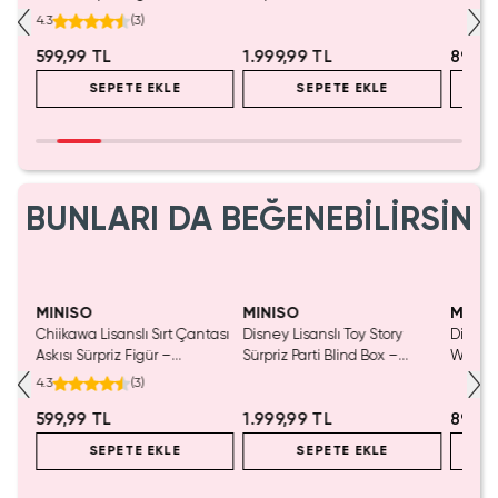
a
Koleksiyonluk Blind Box
Koleksiyonluk Figür
mL – K
4.3
(
3
)
Anahtarlık Aksesuar
599,99 TL
1.999,99 TL
899,9
SEPETE EKLE
SEPETE EKLE
BUNLARI DA BEĞENEBİLİRSİN
MINISO
MINISO
MINIS
Chiikawa Lisanslı Sırt Çantası
Disney Lisanslı Toy Story
Disney 
Mavi
Askısı Sürpriz Figür –
Sürpriz Parti Blind Box –
Woody 
a
Koleksiyonluk Blind Box
Koleksiyonluk Figür
mL – K
4.3
(
3
)
Anahtarlık Aksesuar
599,99 TL
1.999,99 TL
899,9
SEPETE EKLE
SEPETE EKLE