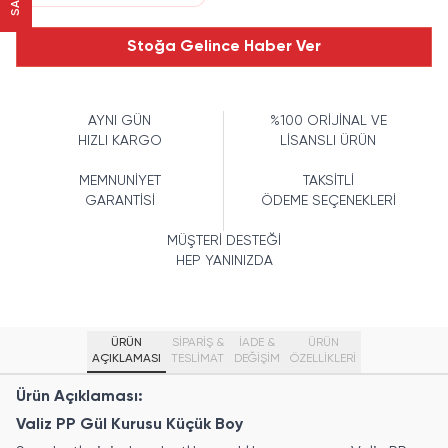
Stoğa Gelince Haber Ver
AYNI GÜN
%100 ORİJİNAL VE
HIZLI KARGO
LİSANSLI ÜRÜN
MEMNUNİYET
TAKSİTLİ
GARANTİSİ
ÖDEME SEÇENEKLERİ
MÜŞTERİ DESTEĞİ
HEP YANINIZDA
ÜRÜN
SİPARİŞ &
İADE &
ÜRÜN
AÇIKLAMASI
TESLİMAT
DEĞİŞİM
ÖZELLIKLERI
Ürün Açıklaması:
Valiz PP Gül Kurusu Küçük Boy