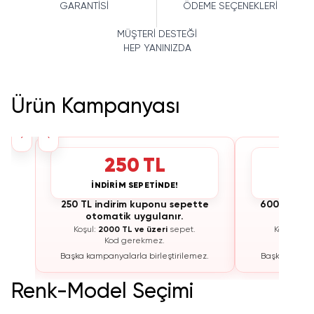
GARANTİSİ
ÖDEME SEÇENEKLERİ
MÜŞTERİ DESTEĞİ
HEP YANINIZDA
Ürün Kampanyası
›
‹
250 TL
İNDİRİM SEPETİNDE!
İNDİ
te
250 TL indirim kuponu sepette
600 TL ind
otomatik uygulanır.
otoma
Koşul:
2000 TL ve üzeri
sepet.
Koşul:
300
Kod gerekmez.
K
ez.
Başka kampanyalarla birleştirilemez.
Başka kampan
Renk-Model Seçimi