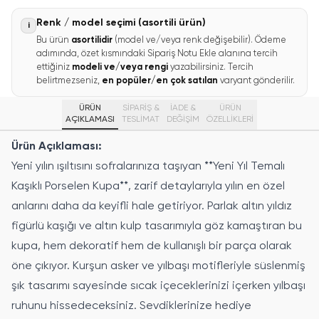
Renk / model seçimi (asortili ürün)
i
Bu ürün
asortilidir
(model ve/veya renk değişebilir). Ödeme
adımında, özet kısmındaki Sipariş Notu Ekle alanına tercih
ettiğiniz
modeli ve/veya rengi
yazabilirsiniz. Tercih
belirtmezseniz,
en popüler/en çok satılan
varyant gönderilir.
ÜRÜN
SİPARİŞ &
İADE &
ÜRÜN
AÇIKLAMASI
TESLİMAT
DEĞİŞİM
ÖZELLIKLERI
Ürün Açıklaması:
Yeni yılın ışıltısını sofralarınıza taşıyan **Yeni Yıl Temalı
Kaşıklı Porselen Kupa**, zarif detaylarıyla yılın en özel
anlarını daha da keyifli hale getiriyor. Parlak altın yıldız
figürlü kaşığı ve altın kulp tasarımıyla göz kamaştıran bu
kupa, hem dekoratif hem de kullanışlı bir parça olarak
öne çıkıyor. Kurşun asker ve yılbaşı motifleriyle süslenmiş
şık tasarımı sayesinde sıcak içeceklerinizi içerken yılbaşı
ruhunu hissedeceksiniz. Sevdiklerinize hediye