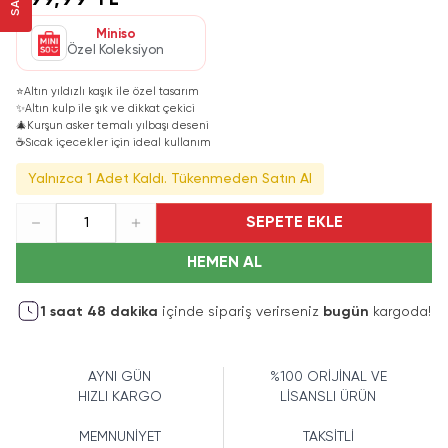
799,99 TL
Miniso
Özel Koleksiyon
⭐
Altın yıldızlı kaşık ile özel tasarım
✨
Altın kulp ile şık ve dikkat çekici
🎄
Kurşun asker temalı yılbaşı deseni
☕
Sıcak içecekler için ideal kullanım
Yalnızca 1 Adet Kaldı. Tükenmeden Satın Al
SEPETE EKLE
1
HEMEN AL
1
saat
48
dakika
içinde sipariş verirseniz
bugün
kargoda!
AYNI GÜN
%100 ORİJİNAL VE
HIZLI KARGO
LİSANSLI ÜRÜN
MEMNUNİYET
TAKSİTLİ