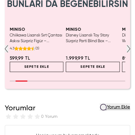
BUNLARI DA BEĞENEBİLİRSİN
MINISO
MINISO
MINIS
Chiikawa Lisanslı Sırt Çantası
Disney Lisanslı Toy Story
Disney 
Mavi
Askısı Sürpriz Figür –
Sürpriz Parti Blind Box –
Woody 
a
Koleksiyonluk Blind Box
Koleksiyonluk Figür
mL – K
4.3
(
3
)
Anahtarlık Aksesuar
599,99 TL
1.999,99 TL
899,9
SEPETE EKLE
SEPETE EKLE
Yorumlar
Yorum Ekle
0 Yorum