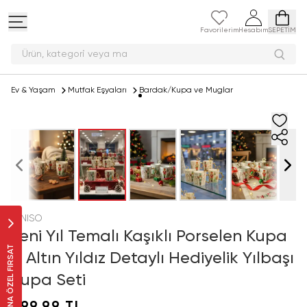
Favorilerim
Hesabım
SEPETİM
Ürün, kategori v
Ev & Yaşam
Mutfak Eşyaları
Bardak/Kupa ve Muglar
MINISO
Yeni Yıl Temalı Kaşıklı Porselen Kupa
SANA ÖZEL FIRSAT
– Altın Yıldız Detaylı Hediyelik Yılbaşı
Kupa Seti