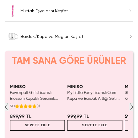
Mutfak Eşyalarını Keşfet
Bardak/Kupa ve Mugları Keşfet
TAM SANA GÖRE ÜRÜNLER
Tükeniyor!
MINISO
MINISO
MINIS
in
Powerpuff Girls Lisanslı
My Little Pony Lisanslı Cam
Star Wa
lı
Blossom Kapaklı Seramik
Kupa ve Bardak Altlığı Seti –
Kupa 4
Bardak Pembe 340 mL 8 Cm
Borosilikat Cam PVC Altlıklı
Koleks
5.0
(
1
)
Kupa 400 mL
899,99 TL
999,99 TL
599,9
SEPETE EKLE
SEPETE EKLE