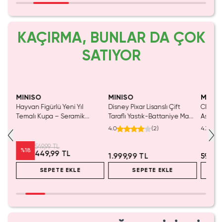
KAÇIRMA, BUNLAR DA ÇOK
SATIYOR
Yalnızca 2 Adet Kaldı.
Tükenmeden Satın Al
MINISO
MINISO
MINIS
maid
Hayvan Figürlü Yeni Yıl
Disney Pixar Lisanslı Çift
Chiikaw
iel
Temalı Kupa – Seramik
Taraflı Yastık-Battaniye Mavi
Askısı 
Dekoratif Yılbaşı Hediyelik
140 x 100 Cm – 2'si 1 Arada
Koleksi
4.0
(
2
)
4.3
Kahve Kupası
Konfor
Anahta
549,99 TL
%
18
449,99 TL
1.999,99 TL
599,9
SEPETE EKLE
SEPETE EKLE