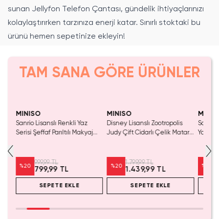
sunan Jellyfon Telefon Çantası, gündelik ihtiyaçlarınızı
kolaylaştırırken tarzınıza enerji katar. Sınırlı stoktaki bu
ürünü hemen sepetinize ekleyin!
TAM SANA GÖRE ÜRÜNLER
Yalnızca 2 Adet Kaldı.
Tükeniyor!
SAKIN KAÇIRMA!
Tükenmeden Satın Al
MINISO
MINISO
MINIS
Seti
Sanrio Lisanslı Renkli Yaz
Disney Lisanslı Zootropolis
Squish
Serisi Şeffaf Parıltılı Makyaj
Judy Çift Cidarlı Çelik Matara
Yaratı
Çantası – Simli ve Hareketli
800 ML – Isı Korumalı
Figürlü Kozmetik Çantası 18
Cm
999,99 TL
1.799,99 TL
%
20
%
20
%
20
799,99 TL
1.439,99 TL
SEPETE EKLE
SEPETE EKLE