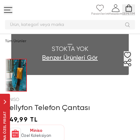
Favorilerim
Hesabım
SEPETİM
Ürün, kategori veya
Tüm Ürünler
STOKTA YOK
Benzer Ürünleri Gör
MINISO
Jellyfon Telefon Çantası
SANA ÖZEL FIRSAT
249,99 TL
Miniso
Özel Koleksiyon