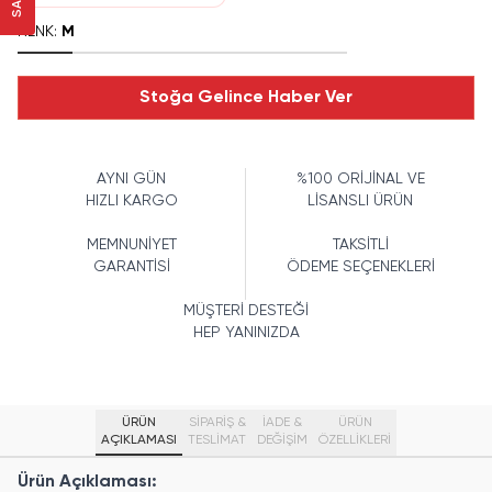
RENK
:
M
Stoğa Gelince Haber Ver
AYNI GÜN
%100 ORİJİNAL VE
HIZLI KARGO
LİSANSLI ÜRÜN
MEMNUNİYET
TAKSİTLİ
GARANTİSİ
ÖDEME SEÇENEKLERİ
MÜŞTERİ DESTEĞİ
HEP YANINIZDA
ÜRÜN
SİPARİŞ &
İADE &
ÜRÜN
AÇIKLAMASI
TESLİMAT
DEĞİŞİM
ÖZELLIKLERI
Ürün Açıklaması: