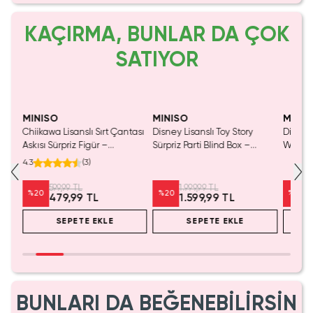
KAÇIRMA, BUNLAR DA ÇOK
SATIYOR
MINISO
MINISO
MINIS
Chiikawa Lisanslı Sırt Çantası
Disney Lisanslı Toy Story
Disney 
Mavi
Askısı Sürpriz Figür –
Sürpriz Parti Blind Box –
Woody 
a
Koleksiyonluk Blind Box
Koleksiyonluk Figür
mL – K
4.3
(
3
)
Anahtarlık Aksesuar
599,99 TL
1.999,99 TL
%
20
%
20
%
20
479,99 TL
1.599,99 TL
SEPETE EKLE
SEPETE EKLE
BUNLARI DA BEĞENEBİLİRSİN