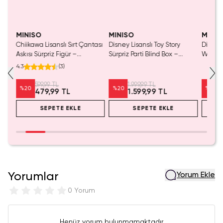
MINISO
MINISO
MINIS
Chiikawa Lisanslı Sırt Çantası
Disney Lisanslı Toy Story
Disney 
Mavi
Askısı Sürpriz Figür –
Sürpriz Parti Blind Box –
Woody 
a
Koleksiyonluk Blind Box
Koleksiyonluk Figür
mL – K
4.3
(
3
)
Anahtarlık Aksesuar
599,99 TL
1.999,99 TL
%
20
%
20
%
20
479,99 TL
1.599,99 TL
SEPETE EKLE
SEPETE EKLE
Yorumlar
Yorum Ekle
0 Yorum
Henüz yorum bulunmamaktadır