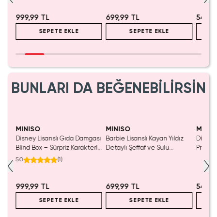
999,99 TL
699,99 TL
549,9
SEPETE EKLE
SEPETE EKLE
BUNLARI DA BEĞENEBİLİRSİN
Yalnızca 1 Adet Kaldı.
Tükenmeden Satın Al
MINISO
MINISO
MINIS
Disney Lisanslı Gıda Damgası
Barbie Lisanslı Kayan Yıldız
Disney
luş
Blind Box – Sürpriz Karakterli
Detaylı Şeffaf ve Sulu
Prenses
Eğlenceli Sunum
Kozmetik Çantası 21 cm
Koleks
5.0
(
1
)
999,99 TL
699,99 TL
549,9
SEPETE EKLE
SEPETE EKLE