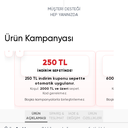
MÜŞTERİ DESTEĞİ
HEP YANINIZDA
Ürün Kampanyası
›
‹
250 TL
İNDİRİM SEPETİNDE!
İNDİ
te
250 TL indirim kuponu sepette
600 TL ind
otomatik uygulanır.
otoma
Koşul:
2000 TL ve üzeri
sepet.
Koşul:
300
Kod gerekmez.
K
ez.
Başka kampanyalarla birleştirilemez.
Başka kampan
ÜRÜN
SİPARİŞ &
İADE &
ÜRÜN
AÇIKLAMASI
TESLİMAT
DEĞİŞİM
ÖZELLIKLERI