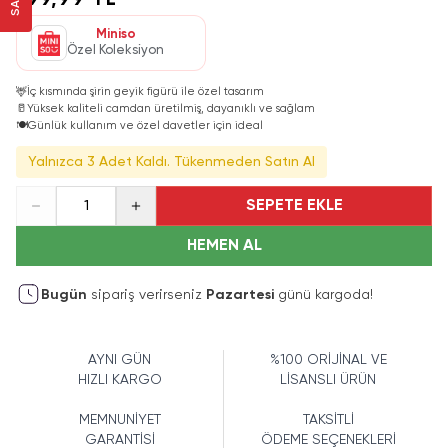
199,99 TL
Miniso
Özel Koleksiyon
🦌
İç kısmında şirin geyik figürü ile özel tasarım
🥛
Yüksek kaliteli camdan üretilmiş, dayanıklı ve sağlam
🍽️
Günlük kullanım ve özel davetler için ideal
Yalnızca 3 Adet Kaldı. Tükenmeden Satın Al
SEPETE EKLE
1
HEMEN AL
Bugün
sipariş verirseniz
Pazartesi
günü kargoda!
AYNI GÜN
%100 ORİJİNAL VE
HIZLI KARGO
LİSANSLI ÜRÜN
MEMNUNİYET
TAKSİTLİ
GARANTİSİ
ÖDEME SEÇENEKLERİ