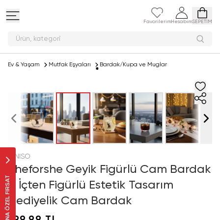
Favorilerim
Hesabım
SEPETİM
Ürün, kat
Ev & Yaşam
Mutfak Eşyaları
Bardak/Kupa ve Muglar
MINISO
Sheforshe Geyik Figürlü Cam Bardak
SANA ÖZEL FIRSAT
– İçten Figürlü Estetik Tasarım
Hediyelik Cam Bardak