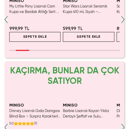
MINISO
MINISO
MINIS
aklı
My Little Pony Lisanslı Cam
Star Wars Lisanslı Seramik
Sanrio 
rlü
Kupa ve Bardak Altlığı Seti –
Kupa 410 mL Siyah –
Kapaklı
Borosilikat Cam PVC Altlıklı
Koleksiyonluk Güçlü Tasarım
Figürlü
Kupa 400 mL
450 Ml
999,99 TL
599,99 TL
899,9
SEPETE EKLE
SEPETE EKLE
KAÇIRMA, BUNLAR DA ÇOK
SATIYOR
Yalnızca 1 Adet Kaldı.
Tükenmeden Satın Al
MINISO
MINISO
MINIS
Disney Lisanslı Gıda Damgası
Barbie Lisanslı Kayan Yıldız
Disney
luş
Blind Box – Sürpriz Karakterli
Detaylı Şeffaf ve Sulu
Prenses
Eğlenceli Sunum
Kozmetik Çantası 21 cm
Koleks
5.0
(
1
)