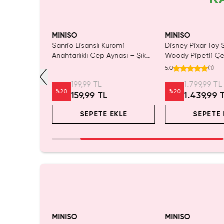
Yalnızca 3 Adet Kaldı.
Tükeni
Tükenmeden Satın Al
MINISO
MINISO
nnamoroll
Sanrio Lisanslı Kuromi
Disney Pixar Toy S
şınabilir
Anahtarlıklı Cep Aynası – Şık
Woody Pipetli Çe
 Çanta
ve Pratik Taşınabilir Tasarım 15
mL – Saplı Tasar
5.0
(
1
)
Cm
199,99 TL
1.799,99 TL
%
20
%
20
159,99 TL
1.439,99 
EKLE
SEPETE EKLE
SEPETE 
yor!
Yalnızca 1 Adet Ka
Tükenmeden Satı
MINISO
MINISO