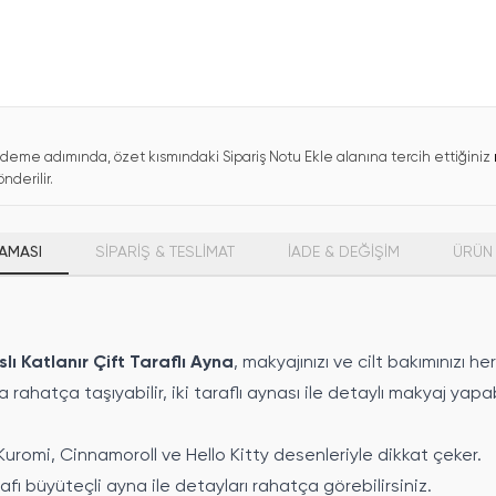
deme adımında, özet kısmındaki Sipariş Notu Ekle alanına tercih ettiğiniz
nderilir.
AMASI
SİPARİŞ & TESLİMAT
İADE & DEĞİŞİM
ÜRÜN 
lı Katlanır Çift Taraflı Ayna
, makyajınızı ve cilt bakımınızı 
atça taşıyabilir, iki taraflı aynası ile detaylı makyaj yapabi
Kuromi, Cinnamoroll ve Hello Kitty desenleriyle dikkat çeker.
rafı büyüteçli ayna ile detayları rahatça görebilirsiniz.