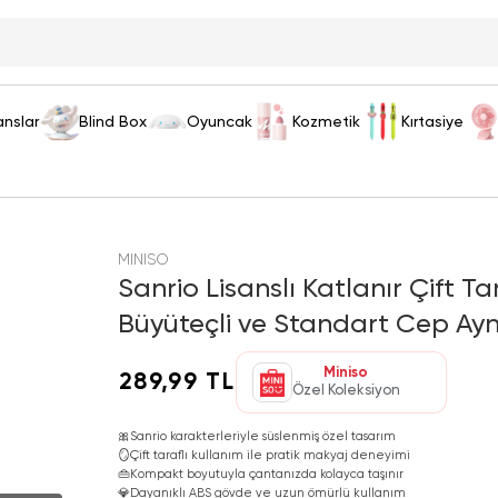
anslar
Blind Box
Oyuncak
Kozmetik
Kırtasiye
MINISO
Sanrio Lisanslı Katlanır Çift T
Büyüteçli ve Standart Cep Ayn
Miniso
289,99 TL
Özel Koleksiyon
🎀
Sanrio karakterleriyle süslenmiş özel tasarım
🪞
Çift taraflı kullanım ile pratik makyaj deneyimi
👜
Kompakt boyutuyla çantanızda kolayca taşınır
💎
Dayanıklı ABS gövde ve uzun ömürlü kullanım