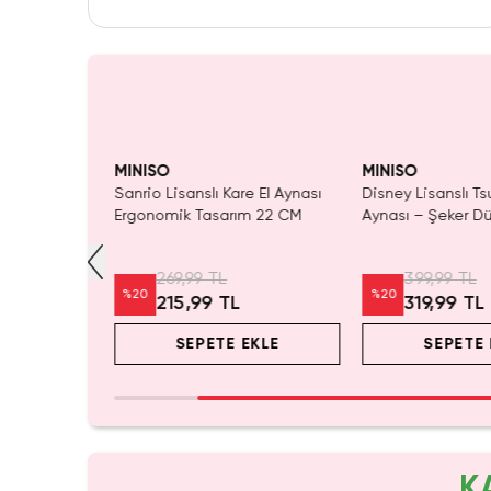
Yalnızca 2 Adet Kaldı.
Yalnızca 1 Adet Ka
Tükenmeden Satın Al
Tükenmeden Satı
MINISO
MINISO
yvan Serisi
Sanrio Lisanslı Kare El Aynası
Disney Lisanslı T
t Ayna –
Ergonomik Tasarım 22 CM
Aynası – Şeker D
Koleksiyonu Kom
Aynası
269,99 TL
399,99 TL
%
20
%
20
215,99 TL
319,99 TL
EKLE
SEPETE EKLE
SEPETE 
K