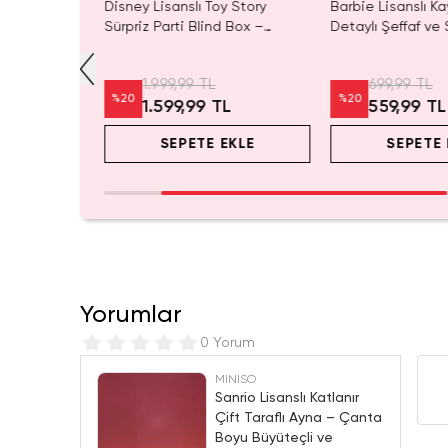
ory Lisanslı
Disney Lisanslı Toy Story
Barbie Lisanslı Ka
ik Şişe 550
Sürpriz Parti Blind Box –
Detaylı Şeffaf ve 
m
Koleksiyonluk Figür
Kozmetik Çantası
1.999,99 TL
699,99 TL
%
20
%
20
L
1.599,99 TL
559,99 TL
EKLE
SEPETE EKLE
SEPETE 
Yorumlar
0 Yorum
MINISO
Sanrio Lisanslı Katlanır
Çift Taraflı Ayna – Çanta
Boyu Büyüteçli ve