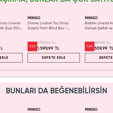
yor!
Yalnızca 1 Adet K
Tükenmeden Sat
MINISO
MINISO
tory Lisanslı
Disney Lisanslı Toy Story
Barbie Lisanslı K
lik Şişe 550
Sürpriz Parti Blind Box –
Detaylı Şeffaf ve
ım
Koleksiyonluk Figür
Kozmetik Çantas
1.999,99 TL
699,99 TL
%
20
%
20
TL
1.599,99 TL
559,99 T
EKLE
SEPETE EKLE
SEPETE
BUNLARI DA BEĞENEBİLİRSİN
ldı.
Yalnızca 1 Adet K
n Al
Tükenmeden Sat
MINISO
MINISO