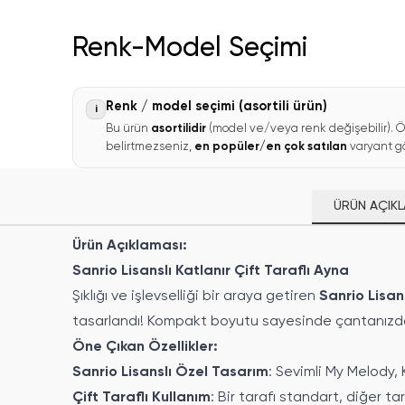
Renk-Model Seçimi
Renk / model seçimi (asortili ürün)
i
Bu ürün
asortilidir
(model ve/veya renk değişebilir). Ö
belirtmezseniz,
en popüler/en çok satılan
varyant gö
ÜRÜN AÇIKL
Ürün Açıklaması:
Sanrio Lisanslı Katlanır Çift Taraflı Ayna
Şıklığı ve işlevselliği bir araya getiren
Sanrio Lisans
tasarlandı! Kompakt boyutu sayesinde çantanızda rah
Öne Çıkan Özellikler:
Sanrio Lisanslı Özel Tasarım
: Sevimli My Melody, 
Çift Taraflı Kullanım
: Bir tarafı standart, diğer ta