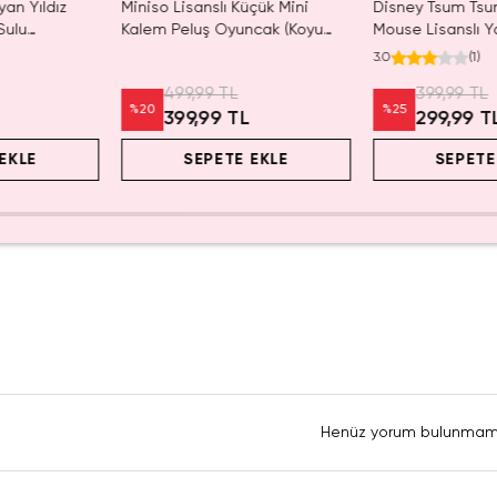
yan Yıldız
Miniso Lisanslı Küçük Mini
Disney Tsum Tsu
Sulu
Kalem Peluş Oyuncak (Koyu
Mouse Lisanslı Y
 21 cm
Pembe) - 17 cm
Mini Saklama Ku
3.0
(
1
)
Masaüstü Organi
499,99 TL
399,99 TL
%
20
%
25
399,99 TL
299,99 T
EKLE
SEPETE EKLE
SEPETE
Henüz yorum bulunmam