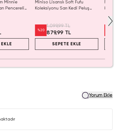
m Minnie
Miniso Lisanslı Soft Fufu
Miniso Lisanslı
an Pencereli
Koleksiyonu Sarı Kedi Peluş
Hamuru Seti Mav
tusu –
Oyuncak
Oyuncak 15,6 C
zeri
1.099,99 TL
599,99 TL
%
20
%
20
L
879,99 TL
479,99 
 EKLE
SEPETE EKLE
SEPET
Yorum Ekle
aktadır