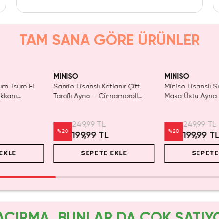
TAM SANA GÖRE ÜRÜNLER
ldı.
Yalnızca 1 Adet Kaldı.
SAKIN
Tüken
n Al
Tükenmeden Satın Al
MINISO
MINISO
sum Tsum El
Sanrio Lisanslı Katlanır Çift
Miniso Lisanslı S
ükkanı
Taraflı Ayna – Cinnamoroll
Masa Üstü Ayna 
pakt Makyaj
Kuromi Tasarımlı Cep Aynası 9
Tasarımlı Pastel
Cm
Cam Makyaj Ayn
249,99 TL
249,99 TL
%
20
%
20
199,99 TL
199,99 T
EKLE
SEPETE EKLE
SEPETE
AÇIRMA, BUNLAR DA ÇOK SATIY