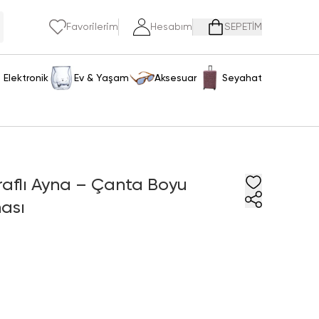
Favorilerim
Hesabım
SEPETİM
Elektronik
Ev & Yaşam
Aksesuar
Seyahat
araflı Ayna – Çanta Boyu
ası