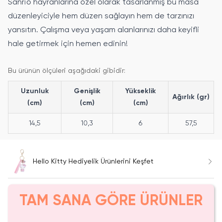
Sanrio hayranlarına özel olarak tasarlanmış bu masa
düzenleyiciyle hem düzen sağlayın hem de tarzınızı
yansıtın. Çalışma veya yaşam alanlarınızı daha keyifli
hale getirmek için hemen edinin!
Bu ürünün ölçüleri aşağıdaki gibidir:
Uzunluk
Genişlik
Yükseklik
Ağırlık (gr)
(cm)
(cm)
(cm)
14,5
10,3
6
57,5
Hello Kitty Hediyelik Ürünlerini Keşfet
TAM SANA GÖRE ÜRÜNLER