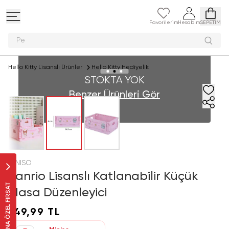
Favorilerim
Hesabım
SEPETİM
Peluş
Hello Kitty Lisanslı Ürünler
Hello Kitty Hediyelik
STOKTA YOK
Benzer Ürünleri Gör
MINISO
Sanrio Lisanslı Katlanabilir Küçük
SANA ÖZEL FIRSAT
Masa Düzenleyici
149,99 TL