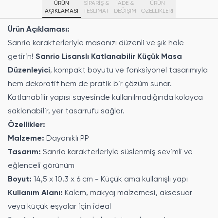
ÜRÜN
SİPARİŞ &
İADE &
ÜRÜN
AÇIKLAMASI
TESLİMAT
DEĞİŞİM
ÖZELLIKLERI
Ürün Açıklaması:
Sanrio karakterleriyle masanızı düzenli ve şık hale
getirin!
Sanrio Lisanslı Katlanabilir Küçük Masa
Düzenleyici
, kompakt boyutu ve fonksiyonel tasarımıyla
hem dekoratif hem de pratik bir çözüm sunar.
Katlanabilir yapısı sayesinde kullanılmadığında kolayca
saklanabilir, yer tasarrufu sağlar.
Özellikler:
Malzeme:
Dayanıklı PP
Tasarım:
Sanrio karakterleriyle süslenmiş sevimli ve
eğlenceli görünüm
Boyut:
14,5 x 10,3 x 6 cm - Küçük ama kullanışlı yapı
Kullanım Alanı:
Kalem, makyaj malzemesi, aksesuar
veya küçük eşyalar için ideal