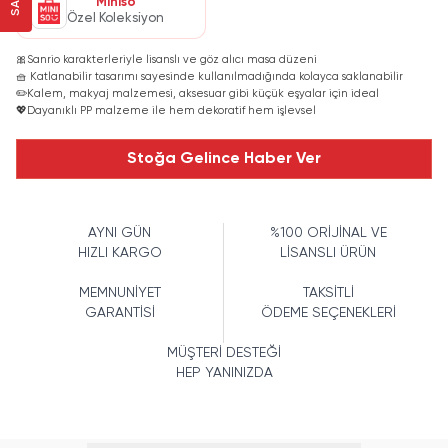
Miniso
Özel Koleksiyon
🎀
Sanrio karakterleriyle lisanslı ve göz alıcı masa düzeni
🧺 Katlanabilir tasarımı sayesinde kullanılmadığında kolayca saklanabilir
✏️
Kalem, makyaj malzemesi, aksesuar gibi küçük eşyalar için ideal
💖
Dayanıklı PP malzeme ile hem dekoratif hem işlevsel
Stoğa Gelince Haber Ver
AYNI GÜN
%100 ORİJİNAL VE
HIZLI KARGO
LİSANSLI ÜRÜN
MEMNUNİYET
TAKSİTLİ
GARANTİSİ
ÖDEME SEÇENEKLERİ
MÜŞTERİ DESTEĞİ
HEP YANINIZDA