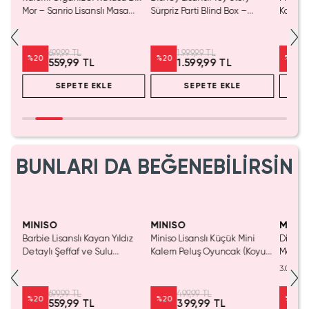
Mor – Sanrio Lisanslı Masa
Sürpriz Parti Blind Box –
Koleks
Üstü Kalemlik & Düzenleyici
Koleksiyonluk Figür
Oyunc
699,99 TL
1.999,99 TL
%
20
%
20
%
20
559,99 TL
1.599,99 TL
SEPETE EKLE
SEPETE EKLE
BUNLARI DA BEĞENEBİLİRSİN
Yalnızca 1 Adet Kaldı.
Yaln
Tükenmeden Satın Al
Tük
MINISO
MINISO
MINIS
Barbie Lisanslı Kayan Yıldız
Miniso Lisanslı Küçük Mini
Disney
Detaylı Şeffaf ve Sulu
Kalem Peluş Oyuncak (Koyu
Mouse 
Kozmetik Çantası 21 cm
Pembe) - 17 cm
Mini S
3.0
Masaüs
699,99 TL
499,99 TL
%
20
%
20
%
25
559,99 TL
399,99 TL