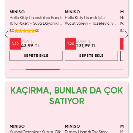
SAKIN KAÇIRMA!
SAKIN KAÇIRMA!
Tükeniyor!
Yaln
Tük
MINISO
MINISO
MINIS
Hello Kitty Lisanslı Yara Bandı
Hello Kitty Lisanslı Işıltılı
Hello K
10’lu Paket – Suya Dayanıklı
Vücut Spreyi – Tazeleyici ve
Koleks
er
ve Sevimli Tasarımlı
Simli Çocuk Body Mist
Kalıcı 
5.0
(
2
)
5.0
54,99 TL
289,99 TL
%
20
%
20
%
23
43,99 TL
231,99 TL
SEPETE EKLE
SEPETE EKLE
KAÇIRMA, BUNLAR DA ÇOK
SATIYOR
MINISO
MINISO
MINIS
Kuromi Organizer Kutusu Dik
Disney Lisanslı Toy Story
Miniso 