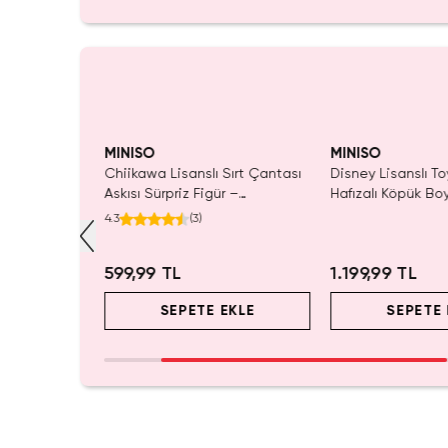
MINISO
MINISO
ı Çift Taraflı
Chiikawa Lisanslı Sırt Çantası
Disney Lisanslı To
Mavi 140 x
Askısı Sürpriz Figür –
Hafızalı Köpük Bo
ada Konfor
Koleksiyonluk Blind Box
Seyahat 24 Cm
4.3
(
3
)
Anahtarlık Aksesuar
599,99 TL
1.199,99 TL
EKLE
SEPETE EKLE
SEPETE 