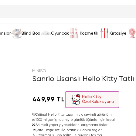
anslar
Blind Box
Oyuncak
Kozmetik
Kırtasiye
MINISO
Sanrio Lisanslı Hello Kitty Tatl
Hello Kitty
449,99 TL
Özel Koleksiyonu
🐱
Orijinal Hello Kitty tasarımıyla sevimli görünüm
🍱
1200 ml geniş hacmiyle günlük öğünler için ideal
🔀
Bölmeli yapısı yiyeceklerin karışmasını önler
🍴
Çatal-kaşık seti ile pratik kullanım sağlar
💧
Sızdırmaz silikon halka ile güvenli taşıma