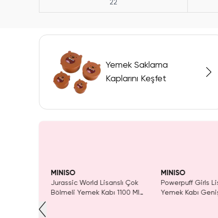
22
Yemek Saklama
Kaplarını Keşfet
Tükeniyor!
Yalnızca 1 Adet Ka
Tükenmeden Satı
MINISO
MINISO
togou Tuto
Jurassic World Lisanslı Çok
Powerpuff Girls Li
bı 300 Ml
Bölmeli Yemek Kabı 1100 Ml
Yemek Kabı Geniş
(Siyah) – Sızdırmaz & Kaşıklı
22,5 Cm