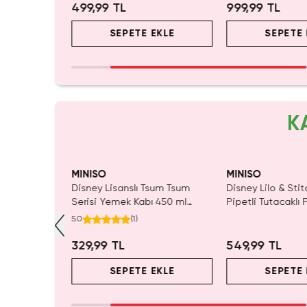
499,99 TL
999,99 TL
EKLE
SEPETE EKLE
SEPETE 
K
ldı.
Yalnızca 2 Adet Kaldı.
Tükeni
 Al
Tükenmeden Satın Al
MINISO
MINISO
be Renkli Isı
Disney Lisanslı Tsum Tsum
Disney Lilo & Stit
lık ve Yiyecek
Serisi Yemek Kabı 450 ml
Pipetli Tutacaklı 
Sızdırmaz Saklama Kabı
Kabı 25,2 Cm
5.0
(
1
)
329,99 TL
549,99 TL
EKLE
SEPETE EKLE
SEPETE 