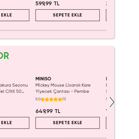
599,99 TL
299,99 TL
 EKLE
SEPETE EKLE
SEPET
OR
Kaldı.
SAKIN KAÇIRMA!
Tüke
ın Al
MINISO
MINISO
Sakura Sezonu
Mickey Mouse Lisanslı Kare
Disney Lisanslı 
el Ciltli 50
Yiyecek Çantası - Pembe
Serisi Kozmetik
ter
Geniş İç Haciml
5.0
(
1
)
5.0
(
1
)
649,99 TL
1.199,99 TL
 EKLE
SEPETE EKLE
SEPET