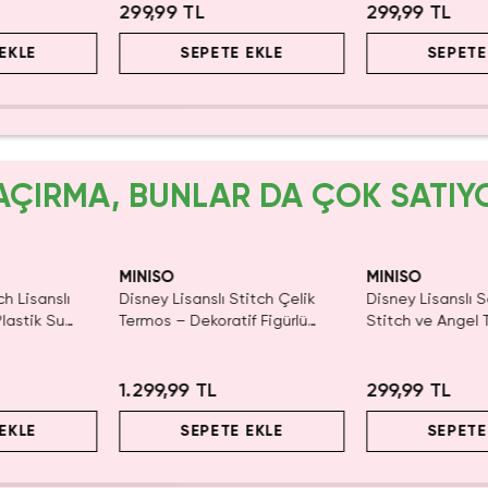
299,99 TL
299,99 TL
EKLE
SEPETE EKLE
SEPETE
AÇIRMA, BUNLAR DA ÇOK SATIY
yor!
Yalnızca 3 Adet Kaldı.
Yalnızca 4 Adet 
Tükenmeden Satın Al
Tükenmeden Sat
MINISO
MINISO
ch Lisanslı
Disney Lisanslı Stitch Çelik
Disney Lisanslı 
Plastik Su
Termos – Dekoratif Figürlü
Stitch ve Angel T
Kapak 350 ml
Sayfa Spiral Def
1.299,99 TL
299,99 TL
EKLE
SEPETE EKLE
SEPETE