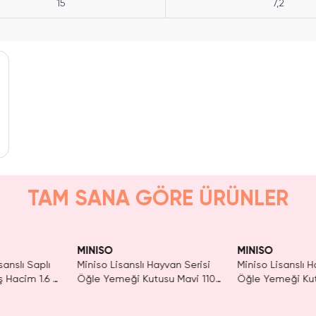
15
7,2
TAM SANA GÖRE ÜRÜNLER
ldı.
n Al
MINISO
MINISO
sanslı Saplı
Miniso Lisanslı Hayvan Serisi
Miniso Lisanslı H
 Hacim 1.6 L
Öğle Yemeği Kutusu Mavi 1100
Öğle Yemeği Kut
Ml – Çatal Bıçaklı
Ml – Çatal Bıçakl