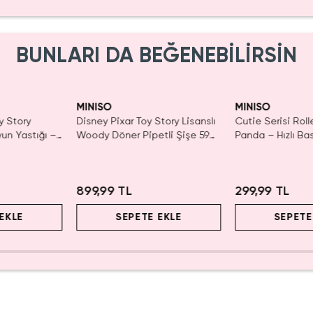
BUNLARI DA BEĞENEBİLİRSİN
SAKIN KAÇIRMA!
Tüken
MINISO
MINISO
y Story
Disney Pixar Toy Story Lisanslı
Cutie Serisi Rol
yun Yastığı –
Woody Döner Pipetli Şişe 590
Panda – Hızlı Ba
mL – Kovboy Temalı Tasarım
Dekoratif Kırtas
2.5 Cm
899,99 TL
299,99 TL
EKLE
SEPETE EKLE
SEPETE