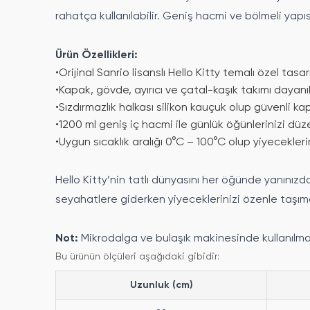
rahatça kullanılabilir. Geniş hacmi ve bölmeli yapısı
Ürün Özellikleri:
•
Orijinal Sanrio lisanslı Hello Kitty temalı özel tas
•
Kapak, gövde, ayırıcı ve çatal-kaşık takımı dayanı
•
Sızdırmazlık halkası silikon kauçuk olup güvenli ka
•
1200 ml geniş iç hacmi ile günlük öğünlerinizi düze
•
Uygun sıcaklık aralığı 0°C – 100°C olup yiyecekleri
Hello Kitty’nin tatlı dünyasını her öğünde yanınız
seyahatlere giderken yiyeceklerinizi özenle taşım
Not:
Mikrodalga ve bulaşık makinesinde kullanılmaz
Bu ürünün ölçüleri aşağıdaki gibidir:
Uzunluk (cm)