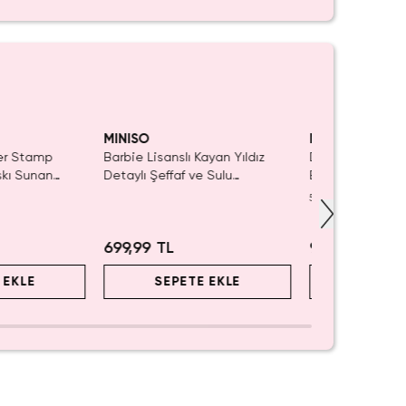
iyor!
Yalnızca 1 Adet Kaldı.
Tükenmeden Satın Al
MINISO
MINISO
ler Stamp
Barbie Lisanslı Kayan Yıldız
Disney Lisanslı
skı Sunan
Detaylı Şeffaf ve Sulu
Blind Box – Sürp
iye Damgası
Kozmetik Çantası 21 cm
Eğlenceli Sunu
5.0
(
1
)
699,99 TL
999,99 TL
 EKLE
SEPETE EKLE
SEPET