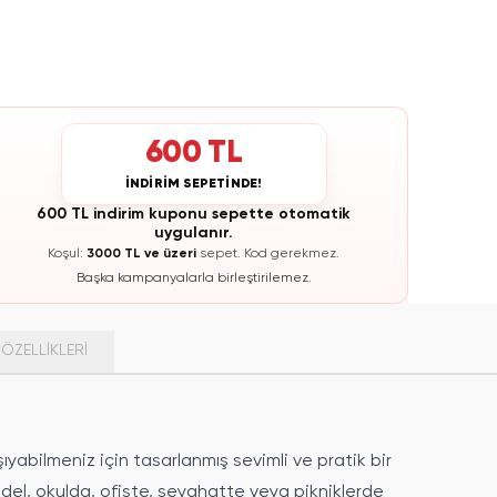
600 TL
İNDİRİM SEPETİNDE!
600 TL indirim kuponu sepette otomatik
uygulanır.
Koşul:
3000 TL ve üzeri
sepet.
Kod gerekmez.
Başka kampanyalarla birleştirilemez.
ÖZELLIKLERI
şıyabilmeniz için tasarlanmış sevimli ve pratik bir
odel, okulda, ofiste, seyahatte veya pikniklerde