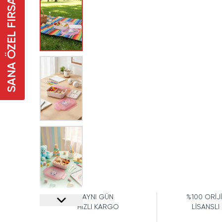
SANA ÖZEL FIRSAT
AYNI GÜN
%100 ORİJ
HIZLI KARGO
LİSANSLI