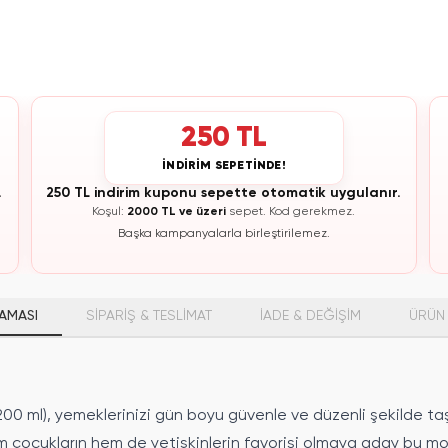
250 TL
İNDİRİM SEPETİNDE!
.
250 TL indirim kuponu sepette otomatik uygulanır.
Koşul:
2000 TL ve üzeri
sepet.
Kod gerekmez.
Başka kampanyalarla birleştirilemez.
AMASI
SİPARİŞ & TESLİMAT
İADE & DEĞİŞİM
ÜRÜN 
(1200 ml), yemeklerinizi gün boyu güvenle ve düzenli şekilde ta
 hem çocukların hem de yetişkinlerin favorisi olmaya aday bu m