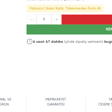
Yalnızca 1 Adet Kaldı. Tükenmeden Satın Al
1
HE
4
saat
47
dakika
içinde sipariş verirseniz
bug
İNAL VE
MEMNUNİYET
TA
 ÜRÜN
GARANTİSİ
ÖDEME 