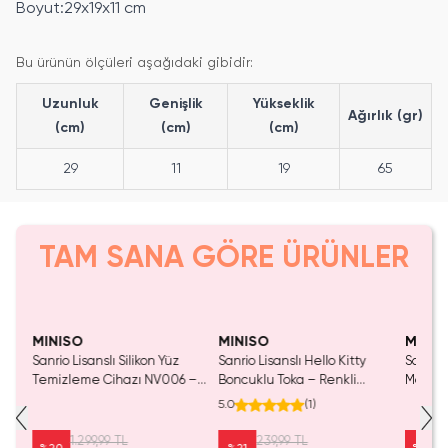
Boyut:29x19x11 cm
Bu ürünün ölçüleri aşağıdaki gibidir:
Uzunluk
Genişlik
Yükseklik
Ağırlık (gr)
(cm)
(cm)
(cm)
29
11
19
65
TAM SANA GÖRE ÜRÜNLER
MINISO
MINISO
MINIS
l
Sanrio Lisanslı Silikon Yüz
Sanrio Lisanslı Hello Kitty
Sanrio 
00
Temizleme Cihazı NV006 –
Boncuklu Toka – Renkli
Mat Ru
Şarj Edilebilir Cilt Bakım Aleti
Karakter Tasarım 11 Cm
Aplika
5.0
(
1
)
1.299,99 TL
239,99 TL