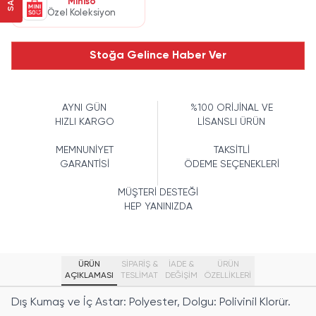
Miniso
Özel Koleksiyon
Stoğa Gelince Haber Ver
AYNI GÜN
%100 ORİJİNAL VE
HIZLI KARGO
LİSANSLI ÜRÜN
MEMNUNİYET
TAKSİTLİ
GARANTİSİ
ÖDEME SEÇENEKLERİ
MÜŞTERİ DESTEĞİ
HEP YANINIZDA
ÜRÜN
SİPARİŞ &
İADE &
ÜRÜN
AÇIKLAMASI
TESLİMAT
DEĞİŞİM
ÖZELLIKLERI
Dış Kumaş ve İç Astar: Polyester, Dolgu: Polivinil Klorür.