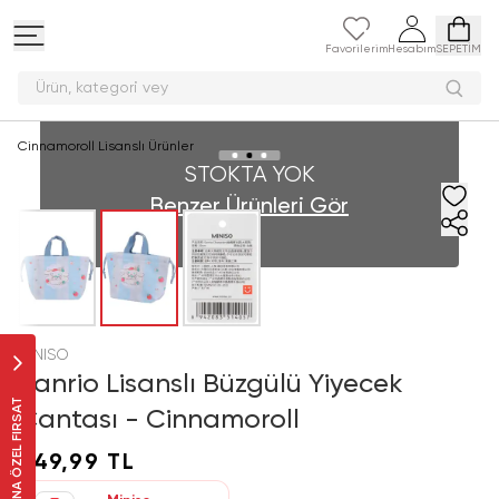
Favorilerim
Hesabım
SEPETİM
Ürün, kategor
Cinnamoroll Lisanslı Ürünler
STOKTA YOK
Benzer Ürünleri Gör
MINISO
Sanrio Lisanslı Büzgülü Yiyecek
SANA ÖZEL FIRSAT
Çantası - Cinnamoroll
349,99 TL