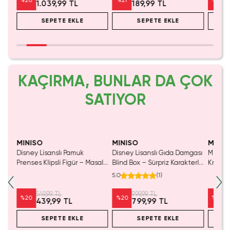
%
20
%
21
%
20
1.039,99 TL
189,99 TL
SEPETE EKLE
SEPETE EKLE
KAÇIRMA, BUNLAR DA ÇOK
SATIYOR
MINISO
MINISO
MINIS
Disney Lisanslı Pamuk
Disney Lisanslı Gıda Damgası
Miniso 
luş
Prenses Klipsli Figür – Masalsı
Blind Box – Sürpriz Karakterli
Kristal
Koleksiyon
Eğlenceli Sunum
Cm
5.0
(
1
)
549,99 TL
999,99 TL
%
20
%
20
%
20
439,99 TL
799,99 TL
SEPETE EKLE
SEPETE EKLE