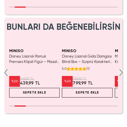
BUNLARI DA BEĞENEBİLİRSİN
MINISO
MINISO
MINIS
Disney Lisanslı Pamuk
Disney Lisanslı Gıda Damgası
Miniso 
luş
Prenses Klipsli Figür – Masalsı
Blind Box – Sürpriz Karakterli
Kristal
Koleksiyon
Eğlenceli Sunum
Cm
5.0
(
1
)
549,99 TL
999,99 TL
%
20
%
20
%
20
439,99 TL
799,99 TL
SEPETE EKLE
SEPETE EKLE