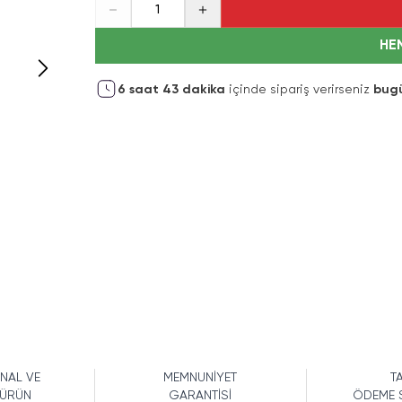
1
HE
6
saat
43
dakika
içinde sipariş verirseniz
bug
İNAL VE
MEMNUNİYET
TA
 ÜRÜN
GARANTİSİ
ÖDEME 