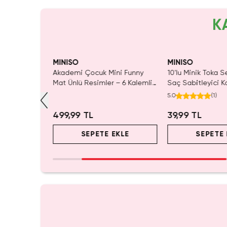
K
ldı.
Yalnızca 1 Adet Kaldı.
Tükeni
 Al
Tükenmeden Satın Al
MINISO
MINISO
Oyun Bloğu
Akademi Çocuk Mini Funny
10'lu Minik Toka S
ek Dekoratif
Mat Ünlü Resimler – 6 Kalemli
Saç Sabitleyici 
Minik Ressamlar Seti
Aksesuar
5.0
(
1
)
499,99 TL
39,99 TL
EKLE
SEPETE EKLE
SEPETE 