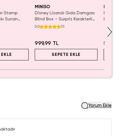
MINISO
MINISO
ler Stamp
Disney Lisanslı Gıda Damgası
Disney Lisanslı
skı Sunan
Blind Box – Sürpriz Karakterli
Klipsli Figür – M
iye Damgası
Eğlenceli Sunum
Koleksiyon
5.0
(
1
)
999,99 TL
549,99 TL
 EKLE
SEPETE EKLE
SEPET
Yorum Ekle
aktadır