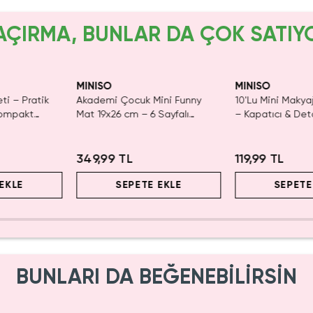
AÇIRMA, BUNLAR DA ÇOK SATIY
yor!
Yalnızca 2 Adet Kaldı.
Yalnızca 1 Adet K
Tükenmeden Satın Al
Tükenmeden Sat
MINISO
MINISO
eti – Pratik
Akademi Çocuk Mini Funny
10'Lu Mini Makya
Kompakt
Mat 19x26 cm – 6 Sayfalı
– Kapatıcı & De
Yıkanabilir Aktivite Defteri
İçin Yumuşak Do
349,99 TL
119,99 TL
EKLE
SEPETE EKLE
SEPETE
BUNLARI DA BEĞENEBİLİRSİN
Yalnızca 1 Adet Kaldı.
SAKIN KAÇIRMA!
Tüken