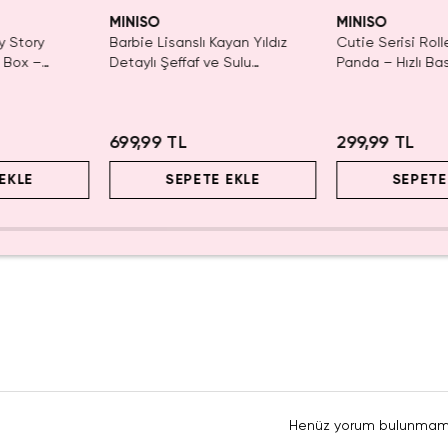
Tükenmeden Satın Al
MINISO
MINISO
y Story
Barbie Lisanslı Kayan Yıldız
Cutie Serisi Rol
d Box –
Detaylı Şeffaf ve Sulu
Panda – Hızlı Ba
r
Kozmetik Çantası 21 cm
Dekoratif Kırtas
2.5 Cm
699,99 TL
299,99 TL
EKLE
SEPETE EKLE
SEPETE
Henüz yorum bulunmam