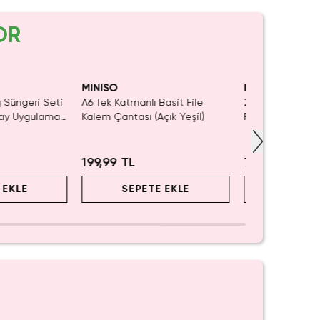
OR
aldı.
SAKIN KAÇIRMA!
Tüke
ın Al
MINISO
MINISO
j Süngeri Seti
A6 Tek Katmanlı Basit File
2'li Yuvarlak Ka
tay Uygulama
Kalem Çantası (Açık Yeşil)
Pens Seti – Sevi
kulu
Çocuk & Genç 
199,99 TL
79,99 TL
 EKLE
SEPETE EKLE
SEPET
iyor!