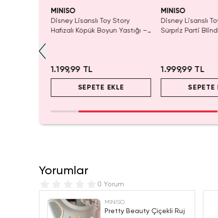
MINISO
MINISO
Sırt Çantası
Disney Lisanslı Toy Story
Disney Lisanslı To
 –
Hafızalı Köpük Boyun Yastığı –
Sürpriz Parti Blin
d Box
Seyahat 24 Cm
Koleksiyonluk Figü
r
1.199,99 TL
1.999,99 TL
EKLE
SEPETE EKLE
SEPETE 
Yorumlar
0 Yorum
MINISO
Pretty Beauty Çiçekli Ruj