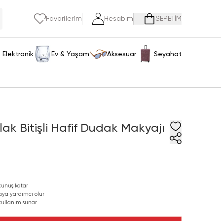
Favorilerim
Hesabım
SEPETİM
Elektronik
Ev & Yaşam
Aksesuar
Seyahat
lak Bitişli Hafif Dudak Makyajı
kunuş katar
ya yardımcı olur
kullanım sunar