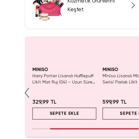
Kozmetik Ürünlerini
Keşfet
Yalnızca 2 Adet Kaldı.
Tükenmeden Satın Al
MINISO
MINISO
ket Serisi
Harry Potter Lisanslı Hufflepuff
Miniso Lisanslı Mi
 Guava
Likit Mat Ruj (04) – Uzun Süre
Serisi Parlak Likit
ıltılı
Kalıcı ve Yüksek Pigmentli Mat
Uzun Süre Kalıcı v
Ruj
Formüllü Çarpıcı
329,99 TL
599,99 TL
EKLE
SEPETE EKLE
SEPETE 