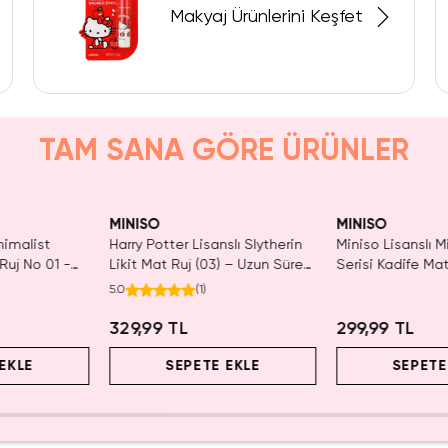
Makyaj Ürünlerini Keşfet
TAM SANA GÖRE ÜRÜNLER
Yalnızca 1 Adet Kaldı.
Yalnızca 4 Adet 
Tükenmeden Satın Al
Tükenmeden Sat
MINISO
MINISO
nimalist
Harry Potter Lisanslı Slytherin
Miniso Lisanslı M
 Ruj No 01 -
Likit Mat Ruj (03) – Uzun Süre
Serisi Kadife Mat
e Hafif
Kalıcı ve Yüksek Pigmentli Mat
Pürüzsüz Dokulu
5.0
(
1
)
 Dudak Boyası
Ruj
Renkli Mat Ruj
329,99 TL
299,99 TL
EKLE
SEPETE EKLE
SEPETE