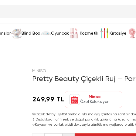
anslar
Blind Box
Oyuncak
Kozmetik
Kırtasiye
MINISO
Pretty Beauty Çiçekli Ruj – Par
Miniso
249,99 TL
Özel Koleksiyon
🌸
Çiçek detaylı şeffaf ambalajıyla makyaj çantasına zarif bir do
💄
Dudaklara hafif renk ve doğal parlaklık görünümü kazandırma
✨
Kaygan ve parlak bitişli dokusuyla günlük makyajlarda pratik 