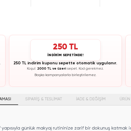
250 TL
İNDİRİM SEPETİNDE!
.
250 TL indirim kuponu sepette otomatik uygulanır.
Koşul:
2000 TL ve üzeri
sepet.
Kod gerekmez.
Başka kampanyalarla birleştirilemez.
AMASI
SİPARİŞ & TESLİMAT
İADE & DEĞİŞİM
ÜRÜN 
f yapısıyla günlük makyaj rutininize zarif bir dokunuş katmak i