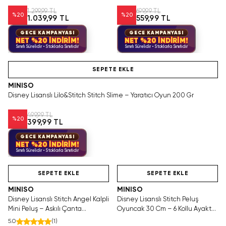
Şapkalı Oturan Yumuşacık
Tasarım
1.299,99 TL
699,99 TL
%
20
%
20
1.039,99 TL
559,99 TL
GECE KAMPANYASI
GECE KAMPANYASI
NET %20 İNDİRİM!
NET %20 İNDİRİM!
Sınırlı Sürelidir • Stoklarla Sınırlıdır
Sınırlı Sürelidir • Stoklarla Sınırlıdır
Hızlı Teslimat
SEPETE EKLE
MINISO
Disney Lisanslı Lilo&Stitch Stitch Slime – Yaratıcı Oyun 200 Gr
499,99 TL
%
20
399,99 TL
GECE KAMPANYASI
NET %20 İNDİRİM!
Sınırlı Sürelidir • Stoklarla Sınırlıdır
Videolu Ürün
Hızlı Teslimat
Videolu Ürün
SEPETE EKLE
SEPETE EKLE
MINISO
MINISO
Disney Lisanslı Stitch Angel Kalpli
Disney Lisanslı Stitch Peluş
Mini Peluş – Askılı Çanta
Oyuncak 30 Cm – 6 Kollu Ayakta
Aksesuarı
Yumuşacık Tasarım
5.0
(
1
)