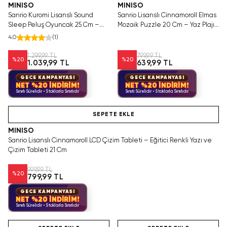
MINISO
MINISO
Sanrio Kuromi Lisanslı Sound
Sanrio Lisanslı Cinnamoroll Elmas
Sleep Peluş Oyuncak 25 Cm –
Mozaik Puzzle 20 Cm – Yaz Plajı
Oturan Uyku Teması
Koleksiyonu
4.0
(
1
)
1.299,99 TL
799,99 TL
%
20
%
20
1.039,99 TL
639,99 TL
GECE KAMPANYASI
GECE KAMPANYASI
NET %20 İNDİRİM!
NET %20 İNDİRİM!
Sınırlı Sürelidir • Stoklarla Sınırlıdır
Sınırlı Sürelidir • Stoklarla Sınırlıdır
Videolu Ürün
SEPETE EKLE
MINISO
Sanrio Lisanslı Cinnamoroll LCD Çizim Tableti – Eğitici Renkli Yazı ve
Çizim Tableti 21 Cm
999,99 TL
%
20
799,99 TL
GECE KAMPANYASI
NET %20 İNDİRİM!
Sınırlı Sürelidir • Stoklarla Sınırlıdır
Videolu Ürün
Hızlı Teslimat
Videolu Ürün