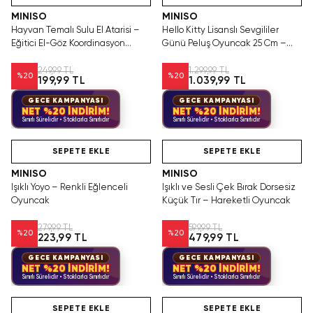
MINISO
MINISO
Hayvan Temalı Sulu El Atarisi –
Hello Kitty Lisanslı Sevgililer
Eğitici El-Göz Koordinasyon
Günü Peluş Oyuncak 25 Cm –
Oyunu
Oturan Tasarım
249,99 TL
1.299,99 TL
%
20
%
20
199,99 TL
1.039,99 TL
GECE KAMPANYASI
GECE KAMPANYASI
NET %20 İNDİRİM!
NET %20 İNDİRİM!
Sınırlı Sürelidir • Stoklarla Sınırlıdır
Sınırlı Sürelidir • Stoklarla Sınırlıdır
Hızlı Teslimat
Hızlı Teslimat
SEPETE EKLE
SEPETE EKLE
MINISO
MINISO
Işıklı Yoyo – Renkli Eğlenceli
Işıklı ve Sesli Çek Bırak Dorsesiz
Oyuncak
Küçük Tır – Hareketli Oyuncak
279,99 TL
599,99 TL
%
20
%
20
223,99 TL
479,99 TL
GECE KAMPANYASI
GECE KAMPANYASI
NET %20 İNDİRİM!
NET %20 İNDİRİM!
Sınırlı Sürelidir • Stoklarla Sınırlıdır
Sınırlı Sürelidir • Stoklarla Sınırlıdır
Hızlı Teslimat
Hızlı Teslimat
SEPETE EKLE
SEPETE EKLE