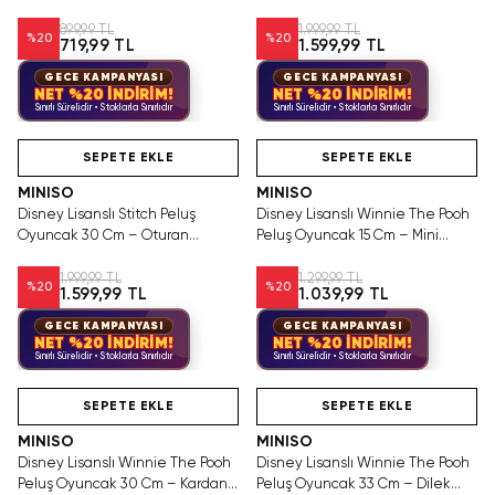
899,99 TL
1.999,99 TL
%
20
%
20
719,99 TL
1.599,99 TL
GECE KAMPANYASI
GECE KAMPANYASI
NET %20 İNDİRİM!
NET %20 İNDİRİM!
Sınırlı Sürelidir • Stoklarla Sınırlıdır
Sınırlı Sürelidir • Stoklarla Sınırlıdır
Videolu Ürün
Hızlı Teslimat
Videolu Ürün
SEPETE EKLE
SEPETE EKLE
MINISO
MINISO
Disney Lisanslı Stitch Peluş
Disney Lisanslı Winnie The Pooh
Oyuncak 30 Cm – Oturan
Peluş Oyuncak 15 Cm – Mini
Yumuşacık Sarılmalık
Yumuşacık Taşınabilir
1.999,99 TL
1.299,99 TL
%
20
%
20
1.599,99 TL
1.039,99 TL
GECE KAMPANYASI
GECE KAMPANYASI
NET %20 İNDİRİM!
NET %20 İNDİRİM!
Sınırlı Sürelidir • Stoklarla Sınırlıdır
Sınırlı Sürelidir • Stoklarla Sınırlıdır
Videolu Ürün
Hızlı Teslimat
Videolu Ürün
SEPETE EKLE
SEPETE EKLE
MINISO
MINISO
Disney Lisanslı Winnie The Pooh
Disney Lisanslı Winnie The Pooh
Peluş Oyuncak 30 Cm – Kardan
Peluş Oyuncak 33 Cm – Dilek