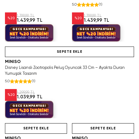
Adam Yumuşacık Tasarım
Yıldızlı Yumuşacık Tasarım
5.0
(
1
)
1.799,99 TL
1.799,99 TL
%
20
%
20
1.439,99 TL
1.439,99 TL
GECE KAMPANYASI
GECE KAMPANYASI
NET %20 İNDİRİM!
NET %20 İNDİRİM!
Sınırlı Sürelidir • Stoklarla Sınırlıdır
Sınırlı Sürelidir • Stoklarla Sınırlıdır
Hızlı Teslimat
SEPETE EKLE
MINISO
Disney Lisanslı Zootropolis Peluş Oyuncak 33 Cm – Ayakta Duran
Yumuşak Tasarım
5.0
(
1
)
1.299,99 TL
%
20
1.039,99 TL
GECE KAMPANYASI
NET %20 İNDİRİM!
Sınırlı Sürelidir • Stoklarla Sınırlıdır
Hızlı Teslimat
Hızlı Teslimat
SEPETE EKLE
SEPETE EKLE
MINISO
MINISO