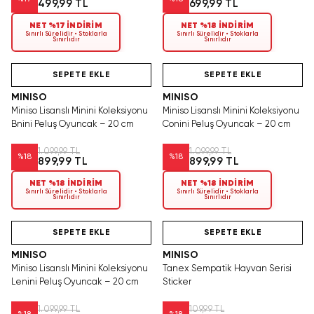
499,99 TL
699,99 TL
NET %17 İNDİRİM
NET %18 İNDİRİM
Sınırlı Sürelidir • Stoklarla
Sınırlı Sürelidir • Stoklarla
Sınırlıdır
Sınırlıdır
Hızlı Teslimat
Hızlı Teslimat
Videolu Ürün
SEPETE EKLE
SEPETE EKLE
MINISO
MINISO
Miniso Lisanslı Minini Koleksiyonu
Miniso Lisanslı Minini Koleksiyonu
Bnini Peluş Oyuncak – 20 cm
Conini Peluş Oyuncak – 20 cm
1.099,99 TL
1.099,99 TL
%
18
%
18
899,99 TL
899,99 TL
NET %18 İNDİRİM
NET %18 İNDİRİM
Sınırlı Sürelidir • Stoklarla
Sınırlı Sürelidir • Stoklarla
Sınırlıdır
Sınırlıdır
Yalnızca 2 Adet Kaldı.
Videolu Ürün
Hızlı Teslimat
Tükenmeden Satın Al
SEPETE EKLE
SEPETE EKLE
MINISO
MINISO
Miniso Lisanslı Minini Koleksiyonu
Tanex Sempatik Hayvan Serisi
Lenini Peluş Oyuncak – 20 cm
Sticker
1.099,99 TL
109,99 TL