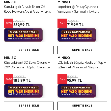
MINISO
MINISO
Kutulu Işıklı Büyük Teker Off-
Köpekbalığı Peluş Oyuncak –
Road Hayvan Arazi Aracı – Işıklı
Yumuşacık Sarılmalık Uyku
Tekerlekli Dayanıklı Oyuncak
Arkadaşı
Araç
699,99 TL
899,99 TL
%
20
%
20
559,99 TL
719,99 TL
GECE KAMPANYASI
GECE KAMPANYASI
NET %20 İNDİRİM!
NET %20 İNDİRİM!
Sınırlı Sürelidir • Stoklarla Sınırlıdır
Sınırlı Sürelidir • Stoklarla Sınırlıdır
Hızlı Teslimat
Tükeniyor!
Hızlı Teslimat
SEPETE EKLE
SEPETE EKLE
MINISO
MINISO
Küp Labirent 3D Zeka Oyunu –
LOL Sakızlı Sürpriz Hediyeli Top –
720° Dönebilen Eğitici Oyuncak
Eğlenceli Aksesuarlı Sürpriz
Oyuncak ve Sakız
229,99 TL
119,99 TL
%
20
%
20
183,99 TL
95,99 TL
GECE KAMPANYASI
GECE KAMPANYASI
NET %20 İNDİRİM!
NET %20 İNDİRİM!
Sınırlı Sürelidir • Stoklarla Sınırlıdır
Sınırlı Sürelidir • Stoklarla Sınırlıdır
Hızlı Teslimat
Videolu Ürün
SEPETE EKLE
SEPETE EKLE