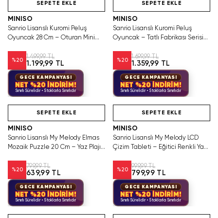
SEPETE EKLE
SEPETE EKLE
MINISO
MINISO
Sanrio Lisanslı Kuromi Peluş
Sanrio Lisanslı Kuromi Peluş
Oyuncak 28 Cm – Oturan Mini
Oyuncak – Tatlı Fabrikası Serisi
Arkadaşlı Yumuşacık Tasarım
Yumuşacık Sarılmalık 28 Cm
1.499,99 TL
1.699,99 TL
%
20
%
20
1.199,99 TL
1.359,99 TL
GECE KAMPANYASI
GECE KAMPANYASI
NET %20 İNDİRİM!
NET %20 İNDİRİM!
Sınırlı Sürelidir • Stoklarla Sınırlıdır
Sınırlı Sürelidir • Stoklarla Sınırlıdır
Videolu Ürün
Hızlı Teslimat
Videolu Ürün
SEPETE EKLE
SEPETE EKLE
MINISO
MINISO
Sanrio Lisanslı My Melody Elmas
Sanrio Lisanslı My Melody LCD
Mozaik Puzzle 20 Cm – Yaz Plajı
Çizim Tableti – Eğitici Renkli Yazı
Koleksiyonu
ve Çizim Tableti 21,5 Cm
799,99 TL
999,99 TL
%
20
%
20
639,99 TL
799,99 TL
GECE KAMPANYASI
GECE KAMPANYASI
NET %20 İNDİRİM!
NET %20 İNDİRİM!
Sınırlı Sürelidir • Stoklarla Sınırlıdır
Sınırlı Sürelidir • Stoklarla Sınırlıdır
Videolu Ürün
Hızlı Teslimat
Videolu Ürün