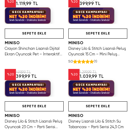
%
20
%
20
1.119,99 TL
399,99 TL
GECE KAMPANYASI
GECE KAMPANYASI
NET %20 İNDİRİM!
NET %20 İNDİRİM!
Sınırlı Sürelidir • Stoklarla Sınırlıdır
Sınırlı Sürelidir • Stoklarla Sınırlıdır
Hızlı Teslimat
Hızlı Teslimat
Videolu Ürün
SEPETE EKLE
SEPETE EKLE
MINISO
MINISO
Crayon Shinchan Lisanslı Dijital
Disney Lilo & Stitch Lisanslı Peluş
Ekran Oyuncak Pet – İnteraktif
Oyuncak 15 Cm – Mini Peluş
Eğlenceli Model K009
Arkadaş Serisi Taşınabilir Tasarım
5.0
(
1
)
499,99 TL
1.299,99 TL
%
20
%
20
399,99 TL
1.039,99 TL
GECE KAMPANYASI
GECE KAMPANYASI
NET %20 İNDİRİM!
NET %20 İNDİRİM!
Sınırlı Sürelidir • Stoklarla Sınırlıdır
Sınırlı Sürelidir • Stoklarla Sınırlıdır
Videolu Ürün
Hızlı Teslimat
SEPETE EKLE
SEPETE EKLE
MINISO
MINISO
Disney Lilo & Stitch Lisanslı Peluş
Disney Lisanslı Lilo & Stitch Su
Oyuncak 23 Cm – Parti Serisi
Tabancası – Parti Serisi 24,3 Cm