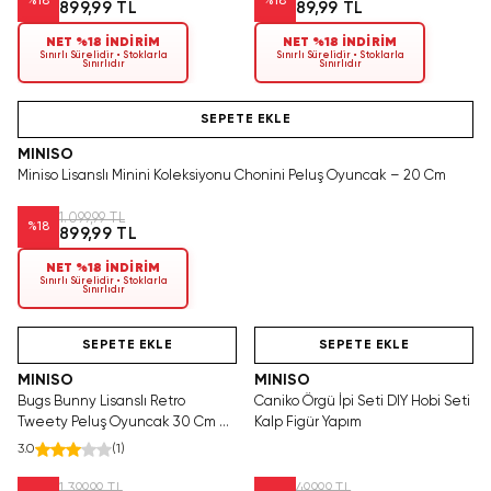
%
18
%
18
899,99 TL
89,99 TL
NET %18 İNDİRİM
NET %18 İNDİRİM
Sınırlı Sürelidir • Stoklarla
Sınırlı Sürelidir • Stoklarla
Sınırlıdır
Sınırlıdır
Tükeniyor!
SEPETE EKLE
MINISO
Miniso Lisanslı Minini Koleksiyonu Chonini Peluş Oyuncak – 20 Cm
1.099,99 TL
%
18
899,99 TL
NET %18 İNDİRİM
Sınırlı Sürelidir • Stoklarla
Sınırlıdır
Hızlı Teslimat
Hızlı Teslimat
SAKIN KAÇIRMA!
SEPETE EKLE
SEPETE EKLE
MINISO
MINISO
Bugs Bunny Lisanslı Retro
Caniko Örgü İpi Seti DIY Hobi Seti
Tweety Peluş Oyuncak 30 Cm –
Kalp Figür Yapım
Oturan Tasarım
3.0
(
1
)
1.399,99 TL
499,99 TL