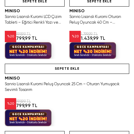
SEPETE EKLE
SEPETE EKLE
MINISO
MINISO
Sanrio Lisanslı Kuromi LCD Çizim
Sanrio Lisanslı Kuromi Oturan
Tableti – Eğitici Renkli Yazı ve
Peluş Oyuncak 40 Cm –
Çizim Tableti 21 Cm
Yumuşacık Büyük Boy
999,99 TL
1.799,99 TL
%
20
%
20
799,99 TL
1.439,99 TL
GECE KAMPANYASI
GECE KAMPANYASI
NET %20 İNDİRİM!
NET %20 İNDİRİM!
Sınırlı Sürelidir • Stoklarla Sınırlıdır
Sınırlı Sürelidir • Stoklarla Sınırlıdır
Videolu Ürün
SEPETE EKLE
MINISO
Sanrio Lisanslı Kuromi Peluş Oyuncak 25 Cm – Oturan Yumuşacık
Sevimli Tasarım
999,99 TL
%
20
799,99 TL
GECE KAMPANYASI
NET %20 İNDİRİM!
Sınırlı Sürelidir • Stoklarla Sınırlıdır
Videolu Ürün
Hızlı Teslimat
Hızlı Teslimat