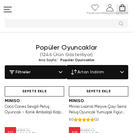
Favorilerim
Hesabım
SEPETİM
Peluş oyunc
Popüler Oyuncaklar
(
1246 Ürün Gösteriliyor
)
Ana Sayfa
/
Popüler Oyuncaklar
Filtreler
Artan İndirim
Yalnızca 2 Adet Kaldı.
Hızlı Teslimat
Yalnızca 3 Adet Kaldı.
Tükenmeden Satın Al
Tükenmeden Satın Al
SEPETE EKLE
SEPETE EKLE
MINISO
MINISO
Coco Cones Sevgili Peluş
Miniso Lisanslı Meyve Çayı Serisi
Oyuncak – Konik Ambalajlı Kalp
Peluş Oyuncak Yumuşak Figür
Detaylı Yumuşak Hediye Figür
Misket Limonu Tasarımlı 30 cm
5.0
(
2
)
599,99 TL
849,99 TL
%
17
%
18