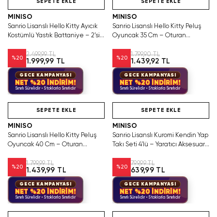
SEPETE EKLE
SEPETE EKLE
MINISO
MINISO
Sanrio Lisanslı Hello Kitty Ayıcık
Sanrio Lisanslı Hello Kitty Peluş
Kostümlü Yastık Battaniye – 2’si 1
Oyuncak 35 Cm – Oturan
Arada Peluş Figürlü ve %100
Yumuşacık Kıyafetli Tasarım
Polyester Yumuşak Dokulu
2.499,99 TL
1.799,90 TL
%
20
%
20
1.999,99 TL
1.439,92 TL
Taşınabilir Seyahat Battaniyesi
GECE KAMPANYASI
GECE KAMPANYASI
NET %20 İNDİRİM!
NET %20 İNDİRİM!
Sınırlı Sürelidir • Stoklarla Sınırlıdır
Sınırlı Sürelidir • Stoklarla Sınırlıdır
Videolu Ürün
Hızlı Teslimat
Hızlı Teslimat
SEPETE EKLE
SEPETE EKLE
MINISO
MINISO
Sanrio Lisanslı Hello Kitty Peluş
Sanrio Lisanslı Kuromi Kendin Yap
Oyuncak 40 Cm – Oturan
Takı Seti 4’lü – Yaratıcı Aksesuar
Yumuşacık Sarılmalık
24,8 Cm
1.799,99 TL
799,99 TL
%
20
%
20
1.439,99 TL
639,99 TL
GECE KAMPANYASI
GECE KAMPANYASI
NET %20 İNDİRİM!
NET %20 İNDİRİM!
Sınırlı Sürelidir • Stoklarla Sınırlıdır
Sınırlı Sürelidir • Stoklarla Sınırlıdır
Videolu Ürün
Hızlı Teslimat
Videolu Ürün