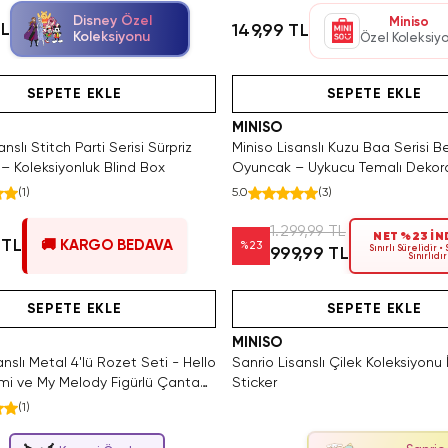
Disney Özel
Miniso
TL
149,99 TL
Koleksiyonu
Özel Koleksiy
Hızlı Teslimat
Hızlı Teslimat
Hızlı Teslimat
Yalnızca 1 Adet Kaldı. Tükenmede
SAKIN KAÇIRMA!
SEPETE EKLE
SEPETE EKLE
MINISO
nslı Stitch Parti Serisi Sürpriz
Miniso Lisanslı Kuzu Baa Serisi B
 – Koleksiyonluk Blind Box
Oyuncak – Uykucu Temalı Dekorat
ve Oyuncak 36 Cm
(
1
)
5.0
(
3
)
1.299,99 TL
NET %23 İN
 TL
🚚 KARGO BEDAVA
%
23
Sınırlı Sürelidir •
999,99 TL
Sınırlıdır
SAKIN KAÇIRMA!
Hızlı Teslimat
Hızlı Teslimat
SAKIN KAÇIRMA!
SEPETE EKLE
SEPETE EKLE
MINISO
anslı Metal 4'lü Rozet Seti - Hello
Sanrio Lisanslı Çilek Koleksiyonu İk
omi ve My Melody Figürlü Çanta
Sticker
(
1
)