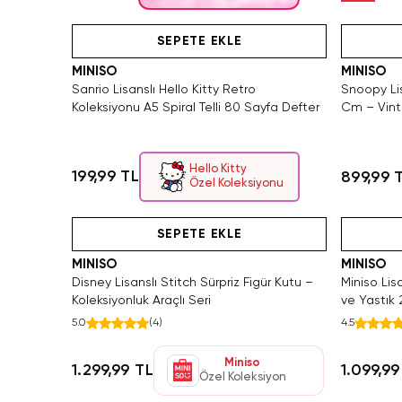
Hızlı Teslimat
Videolu Ürün
SEPETE EKLE
MINISO
MINISO
Sanrio Lisanslı Hello Kitty Retro
Snoopy Lis
Koleksiyonu A5 Spiral Telli 80 Sayfa Defter
Cm – Vint
Hello Kitty
199,99 TL
899,99 
Özel Koleksiyonu
Hızlı Teslimat
Videolu Ürün
SEPETE EKLE
MINISO
MINISO
Disney Lisanslı Stitch Sürpriz Figür Kutu –
Miniso Lis
Koleksiyonluk Araçlı Seri
ve Yastık
Arkadaşı
5.0
(
4
)
4.5
Miniso
1.299,99 TL
1.099,99
Özel Koleksiyon
Videolu Ürün
Hızlı T