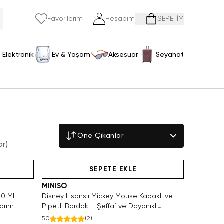
Favorilerim
Hesabım
SEPETİM
Elektronik
Ev & Yaşam
Aksesuar
Seyahat
n
Öne Çıkanlar
or
)
eden Satın Al
Videolu Ürün
SEPETE EKLE
MINISO
40 Ml –
Disney Lisanslı Mickey Mouse Kapaklı ve
sarım
Pipetli Bardak – Şeffaf ve Dayanıklı
Tasarım 10,7 Cm
5.0
(
2
)