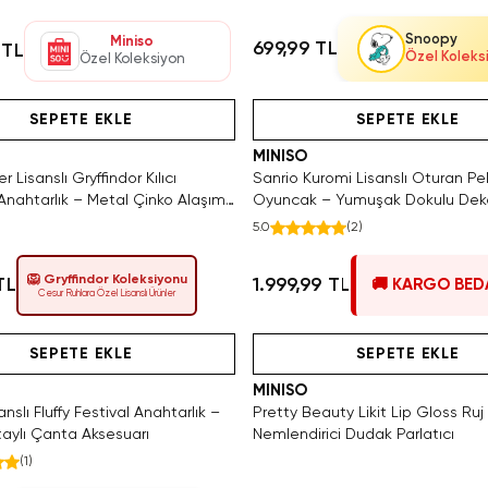
Snoopy
Miniso
699,99 TL
 TL
Özel Koleks
Özel Koleksiyon
SAKIN KAÇIRMA!
SAKIN KAÇIRMA!
Hızlı Teslimat
Yalnızca 4 Adet Kaldı. Tükenm
Hızlı Teslimat
SEPETE EKLE
SEPETE EKLE
MINISO
r Lisanslı Gryffindor Kılıcı
Sanrio Kuromi Lisanslı Oturan Pe
Anahtarlık – Metal Çinko Alaşım
Oyuncak – Yumuşak Dokulu Deko
 Cm
Karakter Figür 40 Cm
5.0
(
2
)
🦁 Gryffindor Koleksiyonu
TL
1.999,99 TL
🚚 KARGO BED
Cesur Ruhlara Özel Lisanslı Ürünler
Hızlı Teslimat
Videolu Ürün
Hızlı Teslimat
Yalnızca 1 Adet Kaldı. Tükenm
Hızlı Teslimat
SEPETE EKLE
SEPETE EKLE
MINISO
nslı Fluffy Festival Anahtarlık –
Pretty Beauty Likit Lip Gloss Ruj
taylı Çanta Aksesuarı
Nemlendirici Dudak Parlatıcı
(
1
)