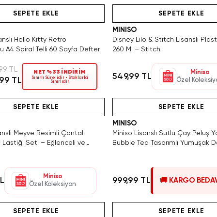
SEPETE EKLE
SEPETE EKLE
MINISO
anslı Hello Kitty Retro
Disney Lilo & Stitch Lisanslı Plas
u A4 Spiral Telli 60 Sayfa Defter
260 Ml – Stitch
99 TL
NET %33 İNDİRİM
Miniso
549,99 TL
Sınırlı Sürelidir • Stoklarla
,99 TL
Özel Koleksi
Sınırlıdır
Hızlı Teslimat
Hızlı Teslimat
Videolu Ürün
SEPETE EKLE
SEPETE EKLE
MINISO
anslı Meyve Resimli Çantalı
Miniso Lisanslı Sütlü Çay Peluş Y
 Lastiği Seti – Eğlenceli ve
Bubble Tea Tasarımlı Yumuşak De
 Aksesuarı 200 Adet
Kahve Yastık 37 Cm
Miniso
TL
999,99 TL
🚚 KARGO BEDA
Özel Koleksiyon
Hızlı Teslimat
Videolu Ürün
Yalnızca 3 Adet Kaldı. Tükenmeden Sat
Hızlı Teslimat
Videolu Ürün
SEPETE EKLE
SEPETE EKLE