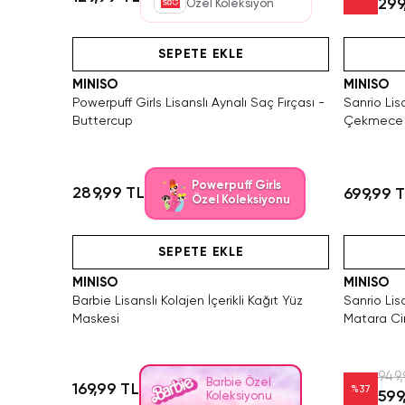
299
Özel Koleksiyon
Hızlı Teslimat
Videolu Ürün
SEPETE EKLE
MINISO
MINISO
Powerpuff Girls Lisanslı Aynalı Saç Fırçası -
Sanrio Lis
Buttercup
Çekmece 
Organizer
Powerpuff Girls
289,99 TL
699,99 
Özel Koleksiyonu
Hızlı Teslimat
Videolu Ürün
SEPETE EKLE
MINISO
MINISO
Barbie Lisanslı Kolajen İçerikli Kağıt Yüz
Sanrio Lis
Maskesi
Matara Ci
949,
Barbie Özel
169,99 TL
%
37
599
Koleksiyonu