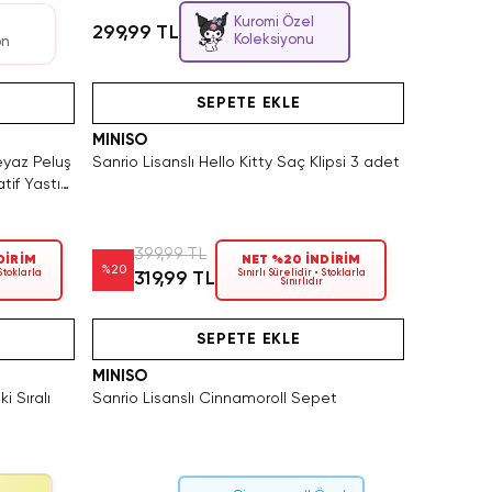
Kuromi Özel
299,99 TL
Koleksiyonu
on
n Satın Al
Videolu Ürün
SEPETE EKLE
MINISO
eyaz Peluş
Sanrio Lisanslı Hello Kitty Saç Klipsi 3 adet
if Yastık
399,99 TL
DİRİM
NET %20 İNDİRİM
%
20
 Stoklarla
Sınırlı Sürelidir • Stoklarla
319,99 TL
Sınırlıdır
Videolu Ürün
SEPETE EKLE
MINISO
i Sıralı
Sanrio Lisanslı Cinnamoroll Sepet