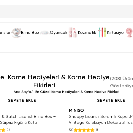
anslar
Blind Box
Oyuncak
Kozmetik
Kırtasiye
el Karne Hediyeleri & Karne Hediye
(
2081 Ürü
Fikirleri
Gösteriliy
Hızlı Teslimat
Ana Sayfa
Tükeniyor!
Hızlı Teslimat
/
En Güzel Karne Hediyeleri & Karne Hediye Fikirleri
Yalnızca 4 Adet Kaldı. Tükenm
Videolu Ürün
SEPETE EKLE
SEPETE EKLE
MINISO
o & Stitch Lisanslı Blind Box –
Snoopy Lisanslı Seramik Kupa 3
Sürpriz Figürlü Kutu
Vintage Koleksiyon Dekoratif Ta
(
2
)
5.0
(
1
)