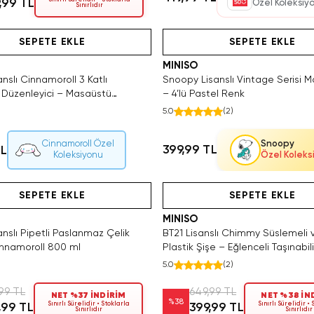
,99 TL
Özel Koleksiy
Sınırlıdır
Tükeniyor!
Hızlı Teslimat
Videolu Ürün
Yalnızca 3 Adet Kaldı. Tükenmeden S
SAKIN KAÇIRMA!
Hızlı Teslimat
Videolu Ürün
SEPETE EKLE
SEPETE EKLE
MINISO
anslı Cinnamoroll 3 Katlı
Snoopy Lisanslı Vintage Serisi M
Düzenleyici – Masaüstü
– 4’lü Pastel Renk
 8.5 Cm
5.0
(
2
)
Cinnamoroll Özel
Snoopy
399,99 TL
TL
Koleksiyonu
Özel Koleks
Tükeniyor!
Hızlı Teslimat
Videolu Ürün
SAKIN KAÇIRMA!
Hızlı Teslimat
Videolu Ürün
SEPETE EKLE
SEPETE EKLE
MINISO
anslı Pipetli Paslanmaz Çelik
BT21 Lisanslı Chimmy Süslemeli v
nnamoroll 800 ml
Plastik Şişe – Eğlenceli Taşınabil
Matarası 520 Ml
5.0
(
2
)
99 TL
649,99 TL
NET %37 İNDİRİM
NET %38 İN
%
38
Sınırlı Sürelidir • Stoklarla
Sınırlı Sürelidir •
,99 TL
399,99 TL
Sınırlıdır
Sınırlıdır