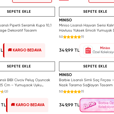
Tükeniyor!
Hızlı Teslimat
Yalnızca 1 Adet Kaldı. Tükenmeden S
SAKIN KAÇIRMA!
Hızlı Teslimat
Videolu Ürün
SEPETE EKLE
SEPETE EKLE
MINISO
anslı Pipetli Seramik Kupa 10,1
Miniso Lisanslı Hayvan Serisi Kal
age Dekoratif Tasarım
Havlusu Yüksek Emicili Yumuşak 
5.0
(
1
)
Miniso
TL
349,99 TL
🚚 KARGO BEDAVA
Özel Koleksi
Hızlı Teslimat
Videolu Ürün
Yalnızca
SEPETE EKLE
SEPETE EKLE
MINISO
anslı BIBI Civciv Peluş Oyuncak
Barbie Lisanslı Simli Saç Fırçası – I
 25 Cm – Yumuşacık Uyku
Nazik Tarama Sağlayan Tasarım
(
2
)
5.0
(
1
)
Barbie Öz
 TL
349,99 TL
🚚 KARGO BEDAVA
Koleksiyo
eslimat
Videolu Ürün
SAKIN KAÇIRMA!
Hızlı Teslimat
Hızlı Teslimat