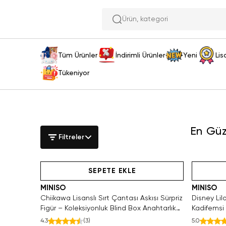
Ürün
Tüm Ürünler
İndirimli Ürünler
Yeni
Lis
Tükeniyor
En Güz
Filtreler
Hızlı Teslimat
Hızlı Teslimat
SEPETE EKLE
MINISO
MINISO
Chiikawa Lisanslı Sırt Çantası Askısı Sürpriz
Disney Lil
Figür – Koleksiyonluk Blind Box Anahtarlık
Kadifemsi 
Aksesuar
4.3
(
3
)
5.0