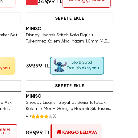
349,99 TL
on
Sınırlıdır
atın Al
Yalnızca 4 Adet Kaldı. Tükenmeden Satın Al
Hızlı Teslimat
SEPETE EKLE
MINISO
arker Seti
Disney Lisanslı Stitch Kafa Figürlü
Tükenmez Kalem Akıcı Yazım 1.0mm 14,5
Cm
Lilo & Stitch
399,99 TL
iyonu
Özel Koleksiyonu
Yalnızca 4 Adet Kaldı. Tükenmeden Satın Al
Hızlı Teslimat
Yalnızca
SEPETE EKLE
MINISO
e Askılı
Snoopy Lisanslı Seyahat Serisi Tutacaklı
ir Su
Kalemlik Mor – Geniş İç Hacimli Şık Tasarım
20,5 Cm
4.0
(
1
)
DİRİM
899,99 TL
🚚 KARGO BEDAVA
 Stoklarla