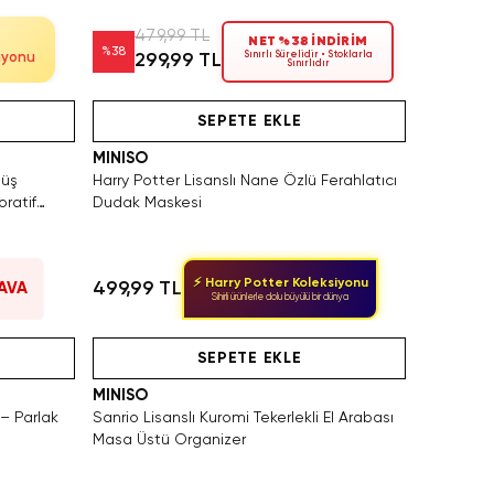
479,99 TL
NET %38 İNDİRİM
%
38
Sınırlı Sürelidir • Stoklarla
iyonu
299,99 TL
Sınırlıdır
eden Satın Al
Videolu Ürün
SEPETE EKLE
MINISO
lüş
Harry Potter Lisanslı Nane Özlü Ferahlatıcı
ratif
Dudak Maskesi
⚡ Harry Potter Koleksiyonu
499,99 TL
AVA
Sihirli ürünlerle dolu büyülü bir dünya
eden Satın Al
Videolu Ürün
SEPETE EKLE
MINISO
 – Parlak
Sanrio Lisanslı Kuromi Tekerlekli El Arabası
Masa Üstü Organizer