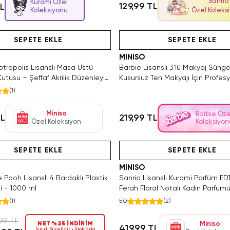
Sanrio
Kuromi Özel
129,99 TL
TL
Koleksiyonu
Özel Koleks
Tükeniyor!
Hızlı Teslimat
Hızlı Teslimat
Yalnızca 3 Adet Kaldı. Tükenmeden S
Tükeniyor!
Videolu Ürün
SEPETE EKLE
SEPETE EKLE
MINISO
tropolis Lisanslı Masa Üstü
Barbie Lisanslı 3’lü Makyaj Sünge
tusu – Şeffaf Akrilik Düzenleyici
Kusursuz Ten Makyajı İçin Profes
reçleri Kutusu
11.8 Cm
(
1
)
Miniso
Barbie Öze
TL
219,99 TL
Özel Koleksiyon
Koleksiyon
Hızlı Teslimat
Videolu Ürün
SAKIN KAÇIRMA!
Hızlı Teslimat
Videolu Ürün
SEPETE EKLE
SEPETE EKLE
MINISO
 Pooh Lisanslı 4 Bardaklı Plastik
Sanrio Lisanslı Kuromi Parfüm ED
i - 1000 ml
Ferah Floral Notalı Kadın Parfüm
(
1
)
5.0
(
2
)
99 TL
NET %25 İNDİRİM
Miniso
419,99 TL
Sınırlı Sürelidir • Stoklarla