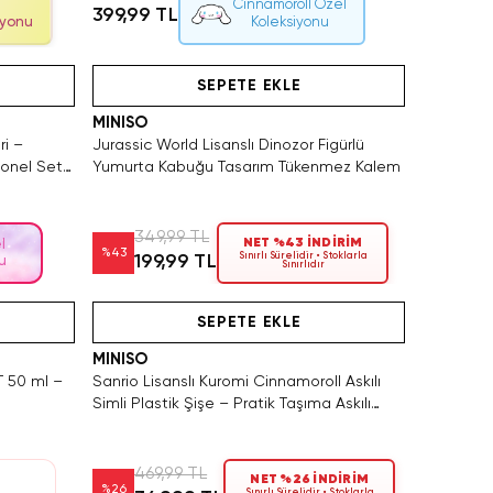
Cinnamoroll Özel
399,99 TL
iyonu
Koleksiyonu
atın Al
SAKIN KAÇIRMA!
Hızlı Teslimat
SEPETE EKLE
MINISO
ri –
Jurassic World Lisanslı Dinozor Figürlü
yonel Set
Yumurta Kabuğu Tasarım Tükenmez Kalem
349,99 TL
NET %43 İNDİRİM
l
%
43
Sınırlı Sürelidir • Stoklarla
199,99 TL
u
Sınırlıdır
Hızlı Teslimat
SEPETE EKLE
MINISO
T 50 ml –
Sanrio Lisanslı Kuromi Cinnamoroll Askılı
ü
Simli Plastik Şişe – Pratik Taşıma Askılı
Matara 300 ML
469,99 TL
NET %26 İNDİRİM
%
26
Sınırlı Sürelidir • Stoklarla