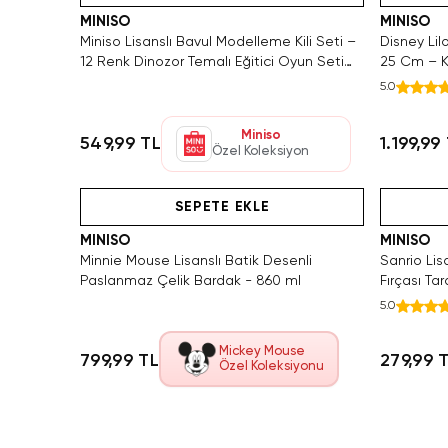
MINISO
MINISO
Miniso Lisanslı Bavul Modelleme Kili Seti –
Disney Lil
12 Renk Dinozor Temalı Eğitici Oyun Seti
25 Cm – K
12,5 Cm
5.0
Miniso
549,99 TL
1.199,99
Özel Koleksiyon
Videolu Ürün
SEPETE EKLE
MINISO
MINISO
Minnie Mouse Lisanslı Batik Desenli
Sanrio Lisa
Paslanmaz Çelik Bardak - 860 ml
Fırçası Ta
5.0
Mickey Mouse
799,99 TL
279,99 
Özel Koleksiyonu