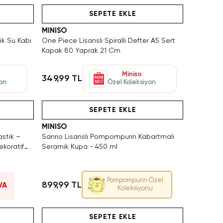
SEPETE EKLE
MINISO
tik Su Kabı
One Piece Lisanslı Spiralli Defter A5 Sert
Kapak 80 Yaprak 21 Cm
Miniso
349,99 TL
yon
Özel Koleksiyon
Hızlı Teslimat
Videolu Ürün
SEPETE EKLE
MINISO
astık –
Sanrio Lisanslı Pompompurin Kabartmalı
koratif
Seramik Kupa - 450 ml
Pompompurin Özel
899,99 TL
VA
Koleksiyonu
ın Al
Yalnızca 4 Adet Kaldı. Tükenmeden Satın Al
Hızlı Teslimat
Hızlı Teslimat
SEPETE EKLE