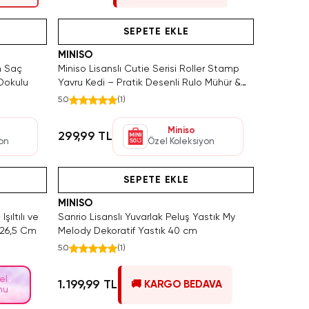
atın Al
Tükeniyor!
SEPETE EKLE
MINISO
ın Saç
Miniso Lisanslı Cutie Serisi Roller Stamp
Dokulu
Yavru Kedi – Pratik Desenli Rulo Mühür &
Damga
5.0
(
1
)
Miniso
299,99 TL
yon
Özel Koleksiyon
 1 Adet Kaldı. Tükenmeden Satın Al
Hızlı Teslimat
Videolu Ürün
Tükeni
Hızlı T
SEPETE EKLE
MINISO
şıltılı ve
Sanrio Lisanslı Yuvarlak Peluş Yastık My
 26,5 Cm
Melody Dekoratif Yastık 40 cm
5.0
(
1
)
el
1.199,99 TL
🚚 KARGO BEDAVA
nu
Yalnızca 1 Adet Kaldı. Tükenmeden Satın Al
Videolu Ürün