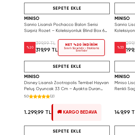
SEPETE EKLE
MINISO
MINISO
Sanrio Lisanslı Pochacco Balon Serisi
Sanrio Lis
Sürpriz Rozet – Koleksiyonluk Blind Box 6
Koleksiyon
Cm
399,99 TL
299,
NET %20 İNDİRİM
%
20
%
33
Sınırlı Sürelidir • Stoklarla
319,99 TL
199
Sınırlıdır
Videolu Ürün
SEPETE EKLE
MINISO
MINISO
Disney Lisanslı Zootropolis Tembel Hayvan
Miniso Lis
Peluş Oyuncak 33 Cm – Ayakta Duran
Renkli Saç
Yumuşacık Tasarım
Esnek Saç
5.0
(
2
)
1.299,99 TL
149,99 
🚚 KARGO BEDAVA
Videolu Ürün
SEPETE EKLE