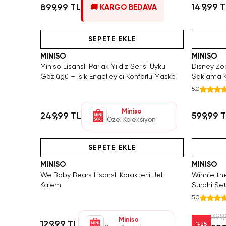
149,99 
899,99 TL
🚚 KARGO BEDAVA
Hızlı Teslimat
Videolu Ürün
SEPETE EKLE
MINISO
MINISO
Miniso Lisanslı Parlak Yıldız Serisi Uyku
Disney Zoo
Gözlüğü – Işık Engelleyici Konforlu Maske
Saklama Ku
ve Ofis Ge
5.0
Miniso
249,99 TL
599,99 
Özel Koleksiyon
Yalnızca 2 Adet Kaldı. Tükenmeden Satın Al
Videolu Ürün
SEPETE EKLE
MINISO
MINISO
We Baby Bears Lisanslı Karakterli Jel
Winnie the
Kalem
Sürahi Set
5.0
399,
Miniso
129,99 TL
%
25