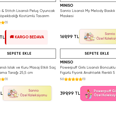
MINISO
o & Stitch Lisanslı Peluş Oyuncak
Sanrio Lisanslı My Melody Baskılı
öpekbalığı Kostümlü Tasarım
Maskesi
(
1
)
Sanrio
169,99 TL
 TL
🚚 KARGO BEDAVA
Özel Koleks
Hızlı Teslimat
Videolu Ürün
Tükeniyor!
Hızlı Teslimat
Videolu Ürün
SEPETE EKLE
SEPETE EKLE
MINISO
nslı Islak ve Kuru Masaj Etkili Saç
Powerpuff Girls Lisanslı Boncukl
rama Tarağı 25,5 cm
Figürlü Fiyonk Anahtarlık Renkli 
(
1
)
5.0
(
1
)
Sanrio
Powerpuff Gir
TL
399,99 TL
Özel Koleksiyonu
Özel Koleksi