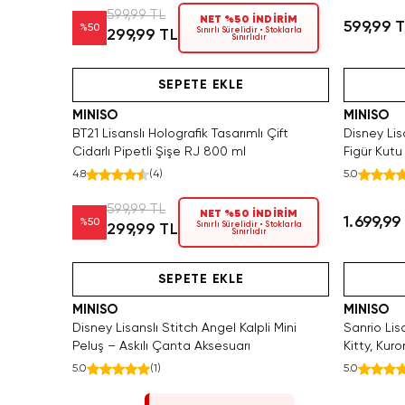
599,99 TL
NET %50 İNDİRİM
599,99 
%
50
Sınırlı Sürelidir • Stoklarla
299,99 TL
Sınırlıdır
Hızlı Teslimat
Videolu Ürün
SEPETE EKLE
MINISO
MINISO
BT21 Lisanslı Holografik Tasarımlı Çift
Disney Lisa
Cidarlı Pipetli Şişe RJ 800 ml
Figür Kutu
4.8
(
4
)
5.0
599,99 TL
NET %50 İNDİRİM
1.699,99
%
50
Sınırlı Sürelidir • Stoklarla
299,99 TL
Sınırlıdır
Hızlı Teslimat
Tükeniyor!
SEPETE EKLE
MINISO
MINISO
Disney Lisanslı Stitch Angel Kalpli Mini
Sanrio Lis
Peluş – Askılı Çanta Aksesuarı
Kitty, Kur
Aksesuarı
5.0
(
1
)
5.0