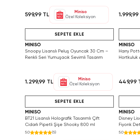
Miniso
599,99 TL
1.999,99
Özel Koleksiyon
Yalnızca 4 Adet Kaldı. Tükenmeden Satın Al
Hızlı Teslimat
Tükeniyor!
SEPETE EKLE
MINISO
MINISO
Snoopy Lisanslı Peluş Oyuncak 30 Cm –
Harry Potte
Renkli Seri Yumuşacık Sevimli Tasarım
Hortkuluk 
Taşlı 13,4
Miniso
1.299,99 TL
449,99 
Özel Koleksiyon
den Satın Al
Videolu Ürün
Videolu Ürün
SEPETE EKLE
MINISO
MINISO
BT21 Lisanslı Holografik Tasarımlı Çift
Disney Lisa
Cidarlı Pipetli Şişe Shooky 800 ml
Fiyonk De
5.0
(
5
)
5.0