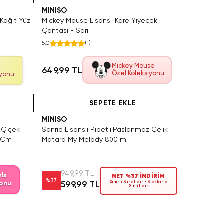
MINISO
 Kağıt Yüz
Mickey Mouse Lisanslı Kare Yiyecek
Çantası - Sarı
5.0
(
1
)
Mickey Mouse
649,99 TL
Özel Koleksiyonu
iyonu
Yalnızca 2 Adet Kaldı. Tükenmeden Satın Al
SAKIN KAÇIRMA!
Hızlı Teslimat
Videolu Ürün
Yalnızca 1 
SEPETE EKLE
MINISO
u Çiçek
Sanrio Lisanslı Pipetli Paslanmaz Çelik
5 Cm
Matara My Melody 800 ml
949,99 TL
ls
NET %37 İNDİRİM
%
37
Sınırlı Sürelidir • Stoklarla
yonu
599,99 TL
Sınırlıdır