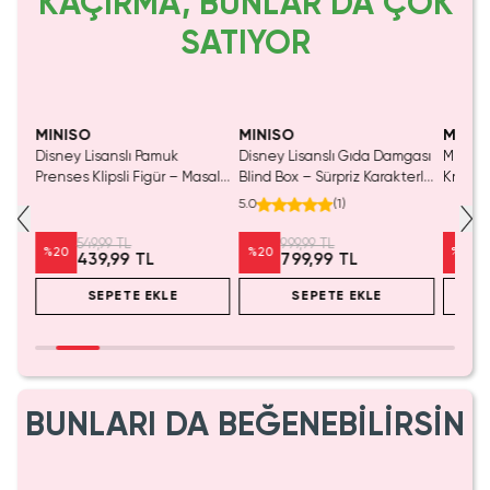
KAÇIRMA, BUNLAR DA ÇOK
SATIYOR
MINISO
MINISO
MINIS
Disney Lisanslı Pamuk
Disney Lisanslı Gıda Damgası
Miniso 
luş
Prenses Klipsli Figür – Masalsı
Blind Box – Sürpriz Karakterli
Kristal
Koleksiyon
Eğlenceli Sunum
Cm
5.0
(
1
)
549,99 TL
999,99 TL
%
20
%
20
%
20
439,99 TL
799,99 TL
SEPETE EKLE
SEPETE EKLE
BUNLARI DA BEĞENEBİLİRSİN