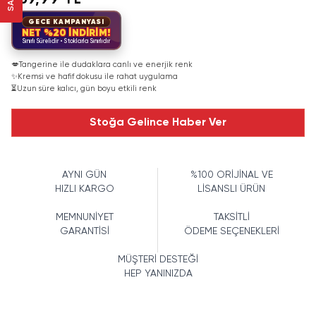
169,99 TL
GECE KAMPANYASI
NET %20 İNDİRİM!
Sınırlı Sürelidir • Stoklarla Sınırlıdır
💋
Tangerine ile dudaklara canlı ve enerjik renk
✨
Kremsi ve hafif dokusu ile rahat uygulama
⏳
Uzun süre kalıcı, gün boyu etkili renk
Stoğa Gelince Haber Ver
AYNI GÜN
%100 ORİJİNAL VE
HIZLI KARGO
LİSANSLI ÜRÜN
MEMNUNİYET
TAKSİTLİ
GARANTİSİ
ÖDEME SEÇENEKLERİ
MÜŞTERİ DESTEĞİ
HEP YANINIZDA