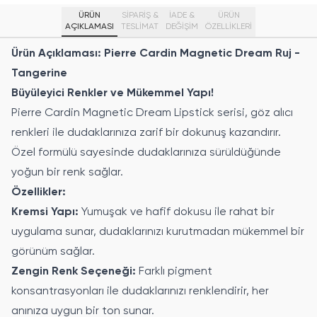
ÜRÜN
SİPARİŞ &
İADE &
ÜRÜN
AÇIKLAMASI
TESLİMAT
DEĞİŞİM
ÖZELLIKLERI
Ürün Açıklaması: Pierre Cardin Magnetic Dream Ruj -
Tangerine
Büyüleyici Renkler ve Mükemmel Yapı!
Pierre Cardin Magnetic Dream Lipstick serisi, göz alıcı
renkleri ile dudaklarınıza zarif bir dokunuş kazandırır.
Özel formülü sayesinde dudaklarınıza sürüldüğünde
yoğun bir renk sağlar.
Özellikler:
Kremsi Yapı:
Yumuşak ve hafif dokusu ile rahat bir
uygulama sunar, dudaklarınızı kurutmadan mükemmel bir
görünüm sağlar.
Zengin Renk Seçeneği:
Farklı pigment
konsantrasyonları ile dudaklarınızı renklendirir, her
anınıza uygun bir ton sunar.