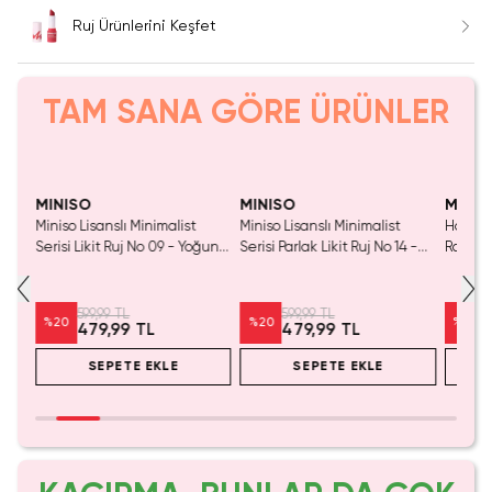
Ruj Ürünlerini Keşfet
TAM SANA GÖRE ÜRÜNLER
Yalnızca 3 Adet Kaldı.
SAKIN KAÇIRMA!
Tükenmeden Satın Al
MINISO
MINISO
MINIS
Miniso Lisanslı Minimalist
Miniso Lisanslı Minimalist
Harry P
 -
Serisi Likit Ruj No 09 - Yoğun
Serisi Parlak Likit Ruj No 14 -
Ravencl
Pigmentli ve Kurutmayan
Yoğun Pigmentli ve
Uzun S
Nemlendirici Etkili Dudak
Nemlendirici Etkili Kalıcı
Pigmen
Boyası
Dudak Boyası
599,99 TL
599,99 TL
%
20
%
20
%
20
479,99 TL
479,99 TL
SEPETE EKLE
SEPETE EKLE