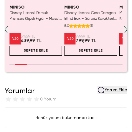
MINISO
MINISO
MINIS
Disney Lisanslı Pamuk
Disney Lisanslı Gıda Damgası
Miniso 
luş
Prenses Klipsli Figür – Masalsı
Blind Box – Sürpriz Karakterli
Kristal
Koleksiyon
Eğlenceli Sunum
Cm
5.0
(
1
)
549,99 TL
999,99 TL
%
20
%
20
%
20
439,99 TL
799,99 TL
SEPETE EKLE
SEPETE EKLE
Yorumlar
Yorum Ekle
0 Yorum
Henüz yorum bulunmamaktadır