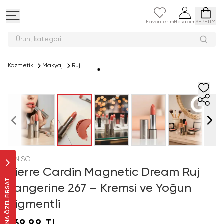
Favorilerim
Hesabım
SEPETİM
Ürün, kat
Kozmetik
Makyaj
Ruj
MINISO
Pierre Cardin Magnetic Dream Ruj
SANA ÖZEL FIRSAT
Tangerine 267 – Kremsi ve Yoğun
Pigmentli