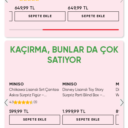
649,99 TL
649,99 TL
SEPETE EKLE
SEPETE EKLE
KAÇIRMA, BUNLAR DA ÇOK
SATIYOR
MINISO
MINISO
MINIS
Chiikawa Lisanslı Sırt Çantası
Disney Lisanslı Toy Story
Disney 
Mavi
Askısı Sürpriz Figür –
Sürpriz Parti Blind Box –
Woody 
a
Koleksiyonluk Blind Box
Koleksiyonluk Figür
mL – K
4.3
(
3
)
Anahtarlık Aksesuar
599,99 TL
1.999,99 TL
899,9
SEPETE EKLE
SEPETE EKLE