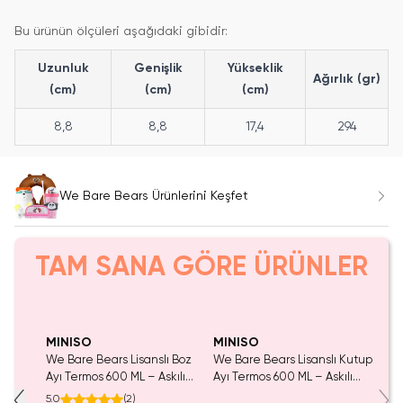
Bu ürünün ölçüleri aşağıdaki gibidir:
Uzunluk
Genişlik
Yükseklik
Ağırlık (gr)
(cm)
(cm)
(cm)
8,8
8,8
17,4
294
We Bare Bears Ürünlerini Keşfet
TAM SANA GÖRE ÜRÜNLER
.
Yalnızca 3 Adet Kaldı.
Tükeniyor!
l
Tükenmeden Satın Al
MINISO
MINISO
ı Boz
We Bare Bears Lisanslı Boz
We Bare Bears Lisanslı Kutup
Ayı Termos 600 ML – Askılı
Ayı Termos 600 ML – Askılı
rmaz
Çelik Tasarım
Çelik Tasarım
5.0
(
2
)