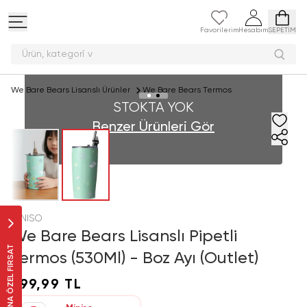
Favorilerim
Hesabım
SEPETİM
Ürün, kateg
We Bare Bears Lisanslı Ürünler
We Bare Bears Termos
STOKTA YOK
Benzer Ürünleri Gör
MINISO
We Bare Bears Lisanslı Pipetli
SANA ÖZEL FIRSAT
Termos (530Ml) - Boz Ayı (Outlet)
599,99 TL