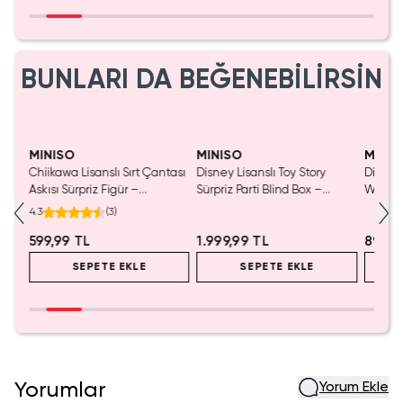
BUNLARI DA BEĞENEBİLİRSİN
MINISO
MINISO
MINIS
Chiikawa Lisanslı Sırt Çantası
Disney Lisanslı Toy Story
Disney 
Mavi
Askısı Sürpriz Figür –
Sürpriz Parti Blind Box –
Woody 
a
Koleksiyonluk Blind Box
Koleksiyonluk Figür
mL – K
4.3
(
3
)
Anahtarlık Aksesuar
599,99 TL
1.999,99 TL
899,9
SEPETE EKLE
SEPETE EKLE
Yorumlar
Yorum Ekle