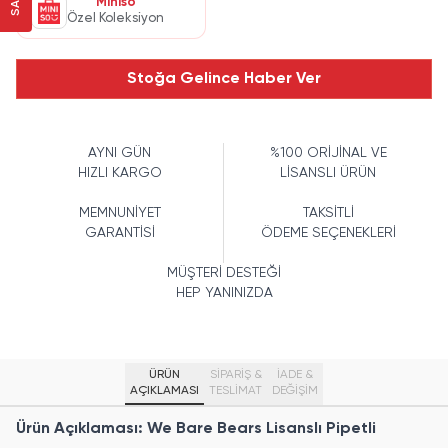
Miniso
Özel Koleksiyon
Stoğa Gelince Haber Ver
AYNI GÜN
%100 ORİJİNAL VE
HIZLI KARGO
LİSANSLI ÜRÜN
MEMNUNİYET
TAKSİTLİ
GARANTİSİ
ÖDEME SEÇENEKLERİ
MÜŞTERİ DESTEĞİ
HEP YANINIZDA
ÜRÜN
SİPARİŞ &
İADE &
AÇIKLAMASI
TESLİMAT
DEĞİŞİM
Ürün Açıklaması: We Bare Bears Lisanslı Pipetli