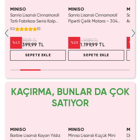
Yalnızca 3 Adet Kaldı.
Yaln
Tükenmeden Satın Al
Tük
MINISO
MINISO
MINIS
l
Sanrio Lisanslı Cinnamoroll
Sanrio Lisanslı Cinnamoroll
Sanrio 
darlı
Tatlı Fabrikası Serisi Kalp
Pipetli Çelik Matara – 304
Askılı 
aylı
Pipetli Çift Duvarlı Şişe 440
Paslanmaz Çelik Sızdırmaz
Paslan
5.0
(
1
)
ml
Matara 580 ml
Sızdır
Yetişk
699,99 TL
1.499,99 TL
%
43
%
20
%
28
399,99 TL
1.199,99 TL
ML
SEPETE EKLE
SEPETE EKLE
KAÇIRMA, BUNLAR DA ÇOK
SATIYOR
Yalnızca 1 Adet Kaldı.
Yaln
Tükenmeden Satın Al
Tük
MINISO
MINISO
MINIS
Barbie Lisanslı Kayan Yıldız
Miniso Lisanslı Küçük Mini
Disney