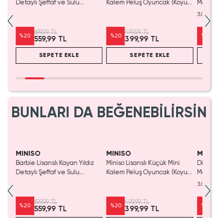
Detaylı Şeffaf ve Sulu
Kalem Peluş Oyuncak (Koyu
Mouse 
Kozmetik Çantası 21 cm
Pembe) - 17 cm
Mini S
3.0
Masaüs
699,99 TL
499,99 TL
%
20
%
20
%
25
559,99 TL
399,99 TL
SEPETE EKLE
SEPETE EKLE
BUNLARI DA BEĞENEBİLİRSİN
Yalnızca 1 Adet Kaldı.
Yaln
Tükenmeden Satın Al
Tük
MINISO
MINISO
MINIS
Barbie Lisanslı Kayan Yıldız
Miniso Lisanslı Küçük Mini
Disney
Detaylı Şeffaf ve Sulu
Kalem Peluş Oyuncak (Koyu
Mouse 
Kozmetik Çantası 21 cm
Pembe) - 17 cm
Mini S
3.0
Masaüs
699,99 TL
499,99 TL
%
20
%
20
%
25
559,99 TL
399,99 TL