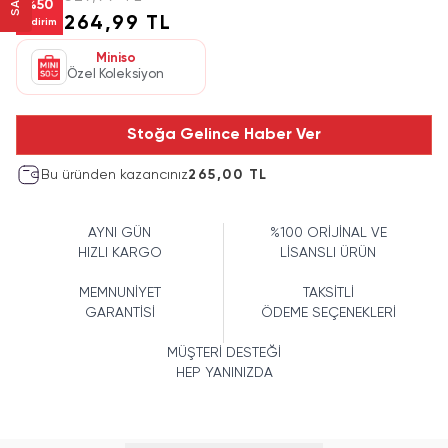
%
50
264,99 TL
İndirim
Miniso
Özel Koleksiyon
Stoğa Gelince Haber Ver
Bu üründen kazancınız
265,00 TL
AYNI GÜN
%100 ORİJİNAL VE
HIZLI KARGO
LİSANSLI ÜRÜN
MEMNUNİYET
TAKSİTLİ
GARANTİSİ
ÖDEME SEÇENEKLERİ
MÜŞTERİ DESTEĞİ
HEP YANINIZDA