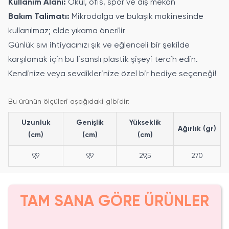
Kullanım Alanı:
Okul, ofis, spor ve dış mekan
Bakım Talimatı:
Mikrodalga ve bulaşık makinesinde
kullanılmaz; elde yıkama önerilir
Günlük sıvı ihtiyacınızı şık ve eğlenceli bir şekilde
karşılamak için bu lisanslı plastik şişeyi tercih edin.
Kendinize veya sevdiklerinize özel bir hediye seçeneği!
Bu ürünün ölçüleri aşağıdaki gibidir:
Uzunluk
Genişlik
Yükseklik
Ağırlık (gr)
(cm)
(cm)
(cm)
9,9
9,9
29,5
270
TAM SANA GÖRE ÜRÜNLER