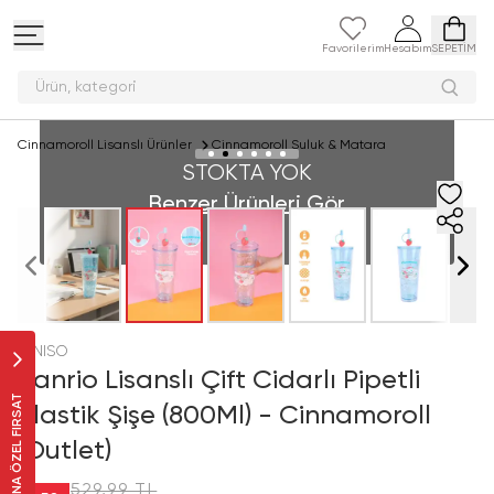
Favorilerim
Hesabım
SEPETİM
Ürün, kat
Cinnamoroll Lisanslı Ürünler
Cinnamoroll Suluk & Matara
STOKTA YOK
Benzer Ürünleri Gör
MINISO
Sanrio Lisanslı Çift Cidarlı Pipetli
SANA ÖZEL FIRSAT
Plastik Şişe (800Ml) - Cinnamoroll
(Outlet)
529,99 TL