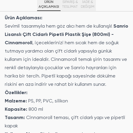
ÜRÜN
SİPARİŞ &
İADE &
AÇIKLAMASI
TESLİMAT
DEĞİŞİM
Ürün Açıklaması:
Sevimli tasarımıyla hem göz alıcı hem de kullanışlı!
Sanrio
Lisanslı Çift Cidarlı Pipetli Plastik Şişe (800ml) -
Cinnamoroll
, içeceklerinizi hem sıcak hem de soğuk
tutmaya yardımcı olan çift cidarlı yapısıyla günlük
kullanım için idealdir. Cinnamoroll temalı şirin tasarımı ve
renkli detaylarıyla çocuklar ve Sanrio hayranları için
harika bir tercih. Pipetli kapağı sayesinde dökülme
riskini en aza indirir ve rahat bir kullanım sunar.
Özellikler:
Malzeme:
PS, PP, PVC, silikon
Kapasite:
800 ml
Tasarım:
Cinnamoroll teması, çift cidarlı yapı ve pipetli
kapak