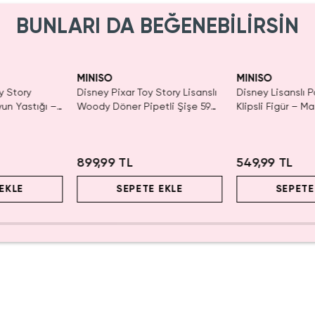
BUNLARI DA BEĞENEBİLİRSİN
MINISO
MINISO
y Story
Disney Pixar Toy Story Lisanslı
Disney Lisanslı 
yun Yastığı –
Woody Döner Pipetli Şişe 590
Klipsli Figür – Ma
mL – Kovboy Temalı Tasarım
Koleksiyon
899,99 TL
549,99 TL
EKLE
SEPETE EKLE
SEPETE