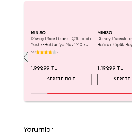
MINISO
MINISO
Sırt Çantası
Disney Pixar Lisanslı Çift Taraflı
Disney Lisanslı To
 –
Yastık-Battaniye Mavi 140 x
Hafızalı Köpük Bo
d Box
100 Cm – 2'si 1 Arada Konfor
Seyahat 24 Cm
4.0
(
2
)
r
1.999,99 TL
1.199,99 TL
EKLE
SEPETE EKLE
SEPETE 
Yorumlar