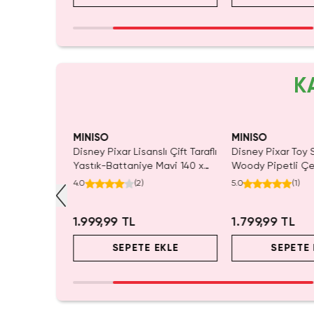
K
Tükeni
MINISO
MINISO
Sırt Çantası
Disney Pixar Lisanslı Çift Taraflı
Disney Pixar Toy S
 –
Yastık-Battaniye Mavi 140 x
Woody Pipetli Çe
d Box
100 Cm – 2'si 1 Arada Konfor
mL – Saplı Tasar
4.0
(
2
)
5.0
(
1
)
r
1.999,99 TL
1.799,99 TL
EKLE
SEPETE EKLE
SEPETE 