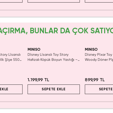
AÇIRMA, BUNLAR DA ÇOK SATIY
yor!
MINISO
MINISO
tory Lisanslı
Disney Lisanslı Toy Story
Disney Pixar Toy 
lik Şişe 550
Hafızalı Köpük Boyun Yastığı –
Woody Döner Pip
ım
Seyahat 24 Cm
mL – Kovboy Tem
1.199,99 TL
899,99 TL
EKLE
SEPETE EKLE
SEPETE