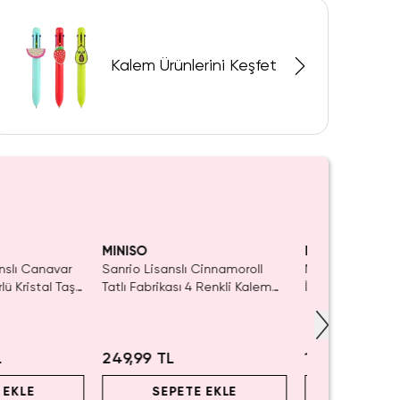
Kalem Ürünlerini Keşfet
Kaldı.
ın Al
MINISO
MINISO
anslı Canavar
Sanrio Lisanslı Cinnamoroll
Miniso Lisanslı 
ü Kristal Taşlı
Tatlı Fabrikası 4 Renkli Kalem
İmza Kalemi 0,
 – Siyah
14,5 Cm – Pratik Tasarım
Mürekkepli Pe
L
249,99 TL
149,99 TL
 EKLE
SEPETE EKLE
SEPET