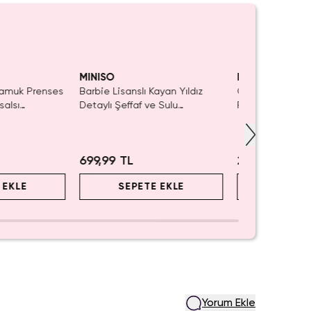
Yalnızca 1 Adet Kaldı.
SAKIN KAÇIRMA!
Tüke
Tükenmeden Satın Al
MINISO
MINISO
Pamuk Prenses
Barbie Lisanslı Kayan Yıldız
Cutie Serisi Ro
salsı
Detaylı Şeffaf ve Sulu
Panda – Hızlı B
Kozmetik Çantası 21 cm
Dekoratif Kırta
2.5 Cm
699,99 TL
299,99 TL
 EKLE
SEPETE EKLE
SEPET
Yorum Ekle