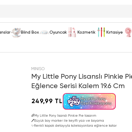
anslar
Blind Box
Oyuncak
Kozmetik
Kırtasiye
MINISO
My Little Pony Lisanslı Pinkie 
Eğlence Serisi Kalem 19.6 Cm
My Little Pony
249,99 TL
Özel Koleksiyonu
🌈
My Little Pony lisanslı Pinkie Pie tasarım
🖊️
Büyük boy marker ile keyifli yazı ve boyama
✨
Renkli kapak detayıyla koleksiyonlara eğlence katar