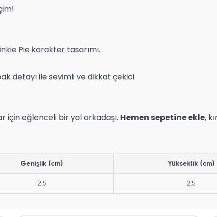
çim!
 Pinkie Pie karakter tasarımı.
 detayı ile sevimli ve dikkat çekici.
için eğlenceli bir yol arkadaşı.
Hemen sepetine ekle
, k
Genişlik (cm)
Yükseklik (cm)
2,5
2,5