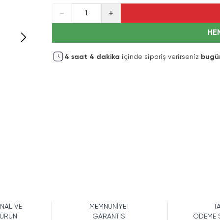
1
HE
4
saat
4
dakika
içinde sipariş verirseniz
bugü
İNAL VE
MEMNUNİYET
TA
 ÜRÜN
GARANTİSİ
ÖDEME 