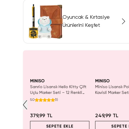
Oyuncak & Kırtasiye
Ürünlerini Keşfet
Yalnızca 3 Adet Kaldı.
SAKIN 
Tükenmeden Satın Al
MINISO
MINISO
lka Dot
Sanrio Lisanslı Hello Kitty Çift
Miniso Lisanslı Po
alem Seti 12
Uçlu Marker Seti – 12 Renkli
Kavisli Marker Set
Çizim
Çizim Kalemi 15,5 Cm
Kompakt Tasarım
5.0
(
1
)
379,99 TL
249,99 TL
EKLE
SEPETE EKLE
SEPETE 