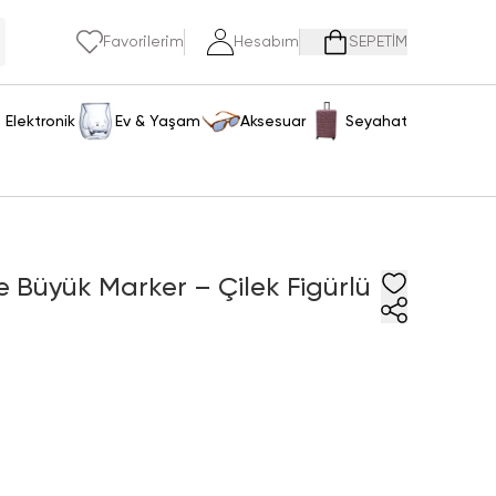
Favorilerim
Hesabım
SEPETİM
Elektronik
Ev & Yaşam
Aksesuar
Seyahat
Pie Büyük Marker – Çilek Figürlü