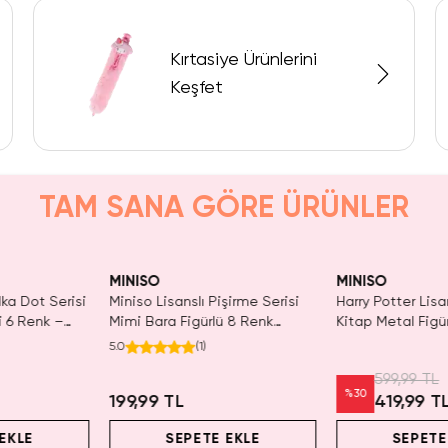
Kırtasiye Ürünlerini
Keşfet
TAM SANA GÖRE ÜRÜNLER
KAÇIRMA!
Tükeniyor!
Yalnızca 2 Adet 
Tükenmeden Sat
MINISO
MINISO
lka Dot Serisi
Miniso Lisanslı Pişirme Serisi
Harry Potter Lis
i 6 Renk –
Mimi Bara Figürlü 8 Renk
Kitap Metal Figürl
Tükenmez Kalem – Tek
Tükenmez Kalem
5.0
(
1
)
Kalemde Çok Renk
Mürekkep 16 Cm
599,99 TL
%
30
199,99 TL
419,99 T
EKLE
SEPETE EKLE
SEPETE