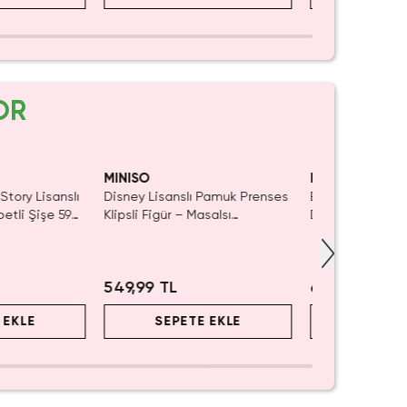
OR
Yalnızca 1 Adet 
SAKI
Tükenmeden Sa
MINISO
MINISO
Story Lisanslı
Disney Lisanslı Pamuk Prenses
Barbie Lisanslı 
etli Şişe 590
Klipsli Figür – Masalsı
Detaylı Şeffaf v
alı Tasarım
Koleksiyon
Kozmetik Çanta
549,99 TL
699,99 TL
 EKLE
SEPETE EKLE
SEPET