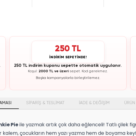
250 TL
İNDİRİM SEPETİNDE!
.
250 TL indirim kuponu sepette otomatik uygulanır.
Koşul:
2000 TL ve üzeri
sepet.
Kod gerekmez.
Başka kampanyalarla birleştirilemez.
AMASI
SİPARİŞ & TESLİMAT
İADE & DEĞİŞİM
ÜRÜN 
nkie Pie
ile yazmak artık çok daha eğlenceli! Tatlı çilek 
 kalem, çocukların hem yazı yazma hem de boyama keyfini 