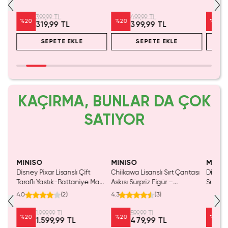
Dekoratif Standlı Yazı Seti
Kalemi
399,99 TL
499,99 TL
%
20
%
20
%
20
319,99 TL
399,99 TL
SEPETE EKLE
SEPETE EKLE
KAÇIRMA, BUNLAR DA ÇOK
SATIYOR
MINISO
MINISO
MINIS
Disney Pixar Lisanslı Çift
Chiikawa Lisanslı Sırt Çantası
Disney 
Taraflı Yastık-Battaniye Mavi
Askısı Sürpriz Figür –
Sürpriz
140 x 100 Cm – 2'si 1 Arada
Koleksiyonluk Blind Box
Koleksi
4.0
(
2
)
4.3
(
3
)
Konfor
Anahtarlık Aksesuar
1.999,99 TL
599,99 TL
%
20
%
20
%
20
1.599,99 TL
479,99 TL