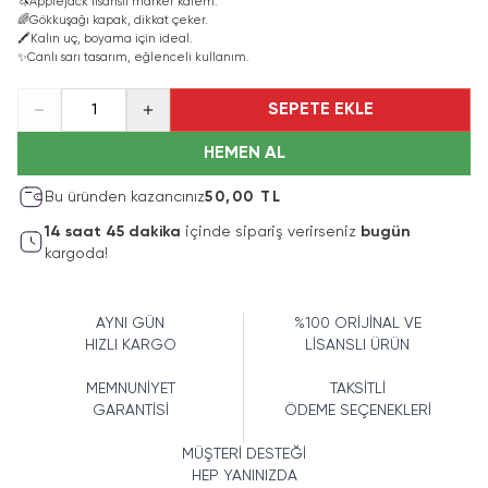
🦄
Applejack lisanslı marker kalem.
🌈
Gökkuşağı kapak, dikkat çeker.
🖍️
Kalın uç, boyama için ideal.
✨
Canlı sarı tasarım, eğlenceli kullanım.
SEPETE EKLE
1
HEMEN AL
Bu üründen kazancınız
50,00 TL
14
saat
45
dakika
içinde sipariş verirseniz
bugün
kargoda!
AYNI GÜN
%100 ORİJİNAL VE
HIZLI KARGO
LİSANSLI ÜRÜN
MEMNUNİYET
TAKSİTLİ
GARANTİSİ
ÖDEME SEÇENEKLERİ
MÜŞTERİ DESTEĞİ
HEP YANINIZDA