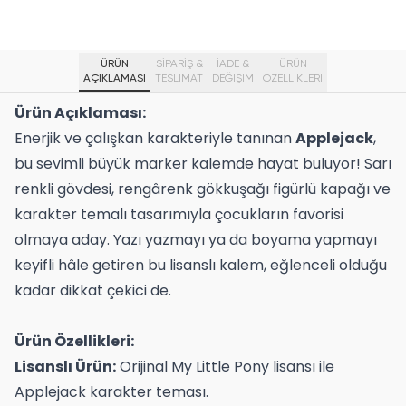
ÜRÜN
SİPARİŞ &
İADE &
ÜRÜN
AÇIKLAMASI
TESLİMAT
DEĞİŞİM
ÖZELLIKLERI
Ürün Açıklaması:
Enerjik ve çalışkan karakteriyle tanınan
Applejack
,
bu sevimli büyük marker kalemde hayat buluyor! Sarı
renkli gövdesi, rengârenk gökkuşağı figürlü kapağı ve
karakter temalı tasarımıyla çocukların favorisi
olmaya aday. Yazı yazmayı ya da boyama yapmayı
keyifli hâle getiren bu lisanslı kalem, eğlenceli olduğu
kadar dikkat çekici de.
Ürün Özellikleri:
Lisanslı Ürün:
Orijinal My Little Pony lisansı ile
Applejack karakter teması.