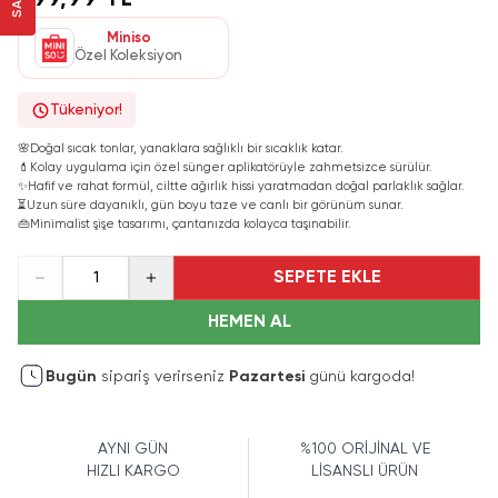
699,99 TL
Miniso
Özel Koleksiyon
Tükeniyor!
🌸
Doğal sıcak tonlar, yanaklara sağlıklı bir sıcaklık katar.
💄
Kolay uygulama için özel sünger aplikatörüyle zahmetsizce sürülür.
✨
Hafif ve rahat formül, ciltte ağırlık hissi yaratmadan doğal parlaklık sağlar.
⏳
Uzun süre dayanıklı, gün boyu taze ve canlı bir görünüm sunar.
👜
Minimalist şişe tasarımı, çantanızda kolayca taşınabilir.
SEPETE EKLE
1
HEMEN AL
Bugün
sipariş verirseniz
Pazartesi
günü kargoda!
AYNI GÜN
%100 ORİJİNAL VE
HIZLI KARGO
LİSANSLI ÜRÜN