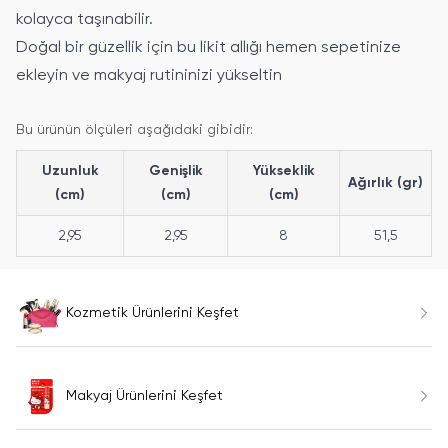
kolayca taşınabilir.
Doğal bir güzellik için bu likit allığı hemen sepetinize
ekleyin ve makyaj rutininizi yükseltin
Bu ürünün ölçüleri aşağıdaki gibidir:
Uzunluk
Genişlik
Yükseklik
Ağırlık (gr)
(cm)
(cm)
(cm)
2,95
2,95
8
51,5
Kozmetik Ürünlerini Keşfet
Makyaj Ürünlerini Keşfet