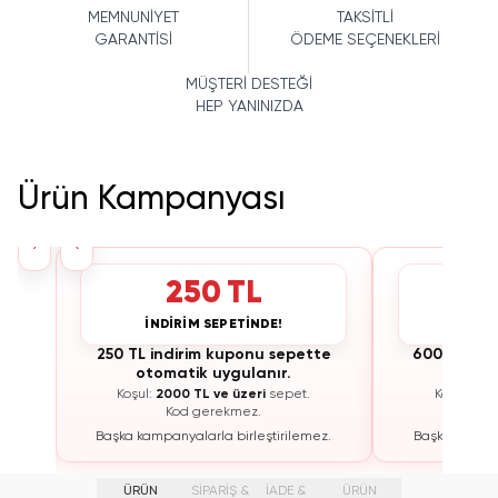
MEMNUNİYET
TAKSİTLİ
GARANTİSİ
ÖDEME SEÇENEKLERİ
MÜŞTERİ DESTEĞİ
HEP YANINIZDA
Ürün Kampanyası
›
‹
250 TL
İNDİRİM SEPETİNDE!
İNDİ
te
250 TL indirim kuponu sepette
600 TL ind
otomatik uygulanır.
otoma
Koşul:
2000 TL ve üzeri
sepet.
Koşul:
300
Kod gerekmez.
K
ez.
Başka kampanyalarla birleştirilemez.
Başka kampan
ÜRÜN
SİPARİŞ &
İADE &
ÜRÜN