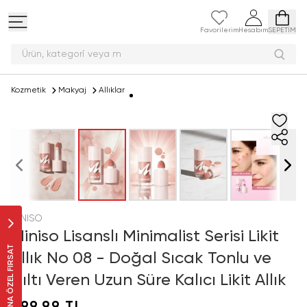
Favorilerim
Hesabım
SEPETİM
Ürün, kategori
Kozmetik
Makyaj
Allıklar
MINISO
Miniso Lisanslı Minimalist Serisi Likit
SANA ÖZEL FIRSAT
Allık No 08 - Doğal Sıcak Tonlu ve
Işıltı Veren Uzun Süre Kalıcı Likit Allık