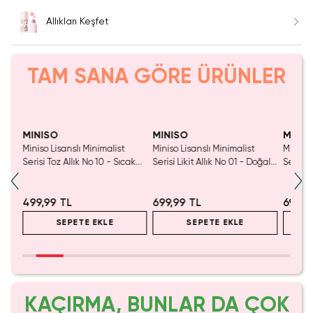
Allıkları Keşfet
TAM SANA GÖRE ÜRÜNLER
Yalnızca 4 Adet Kaldı.
SAKIN KAÇIRMA!
Tükenmeden Satın Al
MINISO
MINISO
MINIS
Miniso Lisanslı Minimalist
Miniso Lisanslı Minimalist
Miniso 
kyaj
Serisi Toz Allık No 10 - Sıcak
Serisi Likit Allık No 01 - Doğal
Serisi L
Mercan Tonlu ve Dahili Aynalı
Işıltı Veren Sünger Başlıklı ve
Yapılı
İpeksi Dokulu Toz Allık
Kalıcı Likit Allık
Işıltı V
499,99 TL
699,99 TL
699,9
SEPETE EKLE
SEPETE EKLE
KAÇIRMA, BUNLAR DA ÇOK