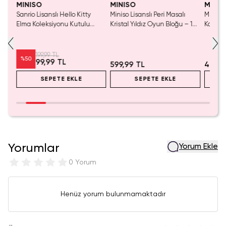
MINISO
MINISO
MINIS
Sanrio Lisanslı Hello Kitty
Miniso Lisanslı Peri Masalı
Miniso 
luş
Elma Koleksiyonu Kutulu
Kristal Yıldız Oyun Bloğu – 14
Kalem 
Çelik Pipet
Cm
Pembe)
199,99 TL
%
50
99,99 TL
599,99 TL
499,9
SEPETE EKLE
SEPETE EKLE
Yorumlar
Yorum Ekle
0 Yorum
Henüz yorum bulunmamaktadır