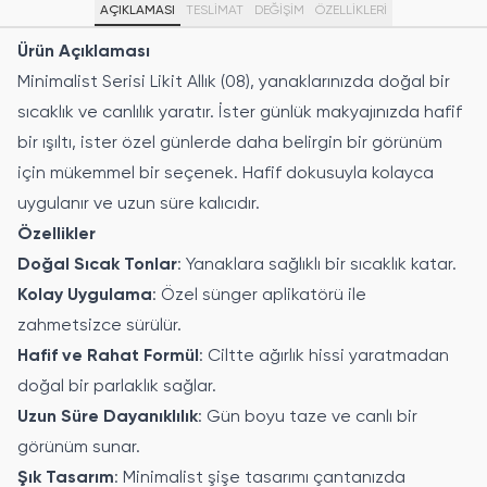
AÇIKLAMASI
TESLİMAT
DEĞİŞİM
ÖZELLIKLERI
Ürün Açıklaması
Minimalist Serisi Likit Allık (08), yanaklarınızda doğal bir
sıcaklık ve canlılık yaratır. İster günlük makyajınızda hafif
bir ışıltı, ister özel günlerde daha belirgin bir görünüm
için mükemmel bir seçenek. Hafif dokusuyla kolayca
uygulanır ve uzun süre kalıcıdır.
Özellikler
Doğal Sıcak Tonlar
: Yanaklara sağlıklı bir sıcaklık katar.
Kolay Uygulama
: Özel sünger aplikatörü ile
zahmetsizce sürülür.
Hafif ve Rahat Formül
: Ciltte ağırlık hissi yaratmadan
doğal bir parlaklık sağlar.
Uzun Süre Dayanıklılık
: Gün boyu taze ve canlı bir
görünüm sunar.
Şık Tasarım
: Minimalist şişe tasarımı çantanızda