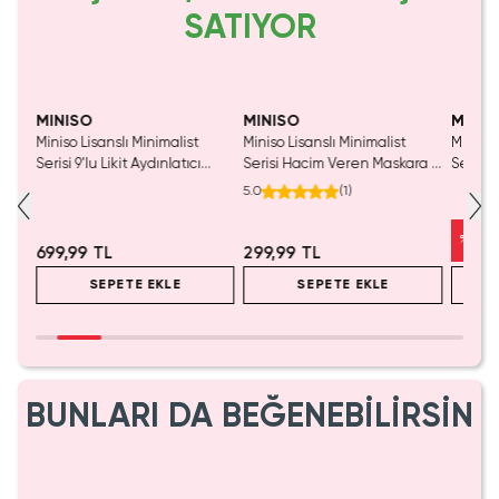
SATIYOR
Tükeniyor!
Tükeniyor!
Yaln
Tük
MINISO
MINISO
MINIS
Miniso Lisanslı Minimalist
Miniso Lisanslı Minimalist
Miniso 
03
Serisi 9'lu Likit Aydınlatıcı
Serisi Hacim Veren Maskara -
Serisi 
Paleti - Pembe Kahve Tonlu
Tek Tek Ayıran ve
Kalemi 
5.0
(
1
)
Işıltı Veren Highlighter Seti
Dolgunlaştırıcı Etkili Siyah
Şekille
Maskara
%
29
699,99 TL
299,99 TL
SEPETE EKLE
SEPETE EKLE
BUNLARI DA BEĞENEBİLİRSİN
Yalnızca 1 Adet Kaldı.
Tükenmeden Satın Al