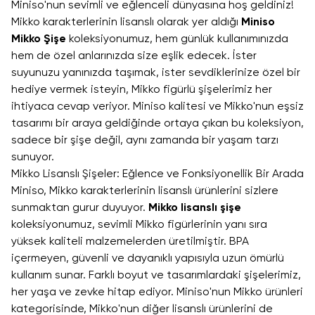
Miniso'nun sevimli ve eğlenceli dünyasına hoş geldiniz!
Mikko karakterlerinin lisanslı olarak yer aldığı
Miniso
Mikko Şişe
koleksiyonumuz, hem günlük kullanımınızda
hem de özel anlarınızda size eşlik edecek. İster
suyunuzu yanınızda taşımak, ister sevdiklerinize özel bir
hediye vermek isteyin, Mikko figürlü şişelerimiz her
ihtiyaca cevap veriyor. Miniso kalitesi ve Mikko'nun eşsiz
tasarımı bir araya geldiğinde ortaya çıkan bu koleksiyon,
sadece bir şişe değil, aynı zamanda bir yaşam tarzı
sunuyor.
Mikko Lisanslı Şişeler: Eğlence ve Fonksiyonellik Bir Arada
Miniso, Mikko karakterlerinin lisanslı ürünlerini sizlere
sunmaktan gurur duyuyor.
Mikko lisanslı şişe
koleksiyonumuz, sevimli Mikko figürlerinin yanı sıra
yüksek kaliteli malzemelerden üretilmiştir. BPA
içermeyen, güvenli ve dayanıklı yapısıyla uzun ömürlü
kullanım sunar. Farklı boyut ve tasarımlardaki şişelerimiz,
her yaşa ve zevke hitap ediyor. Miniso'nun
Mikko ürünleri
kategorisinde, Mikko'nun diğer lisanslı ürünlerini de