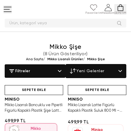
Favorilerim
Hesabım
SEPETİM
Ürün, kategori
Mikko Şişe
(
8 Ürün Gösteriliyor
)
Ana Sayfa
/
Mikko Lisanslı Ürünler
/
Mikko Şişe
Filtreler
Yeni Gelenler
Hızlı Teslimat
Hızlı Teslimat
Yalnızca 4 Adet Kaldı.
Yalnızca 1 Adet Kaldı.
Tükenmeden Satın Al
Tükenmeden Satın Al
SEPETE EKLE
SEPETE EKLE
MINISO
MINISO
Mikko Lisanslı Boncuklu ve Pipetli
Mikko Lisanslı Latte Figürlü
Figürlü Kapaklı Plastik Şişe Latte
Kapaklı Plastik Suluk 800 Ml –
480 ml
Askılı 15,6 Cm
499,99 TL
499,99 TL
Mikko
Miniso