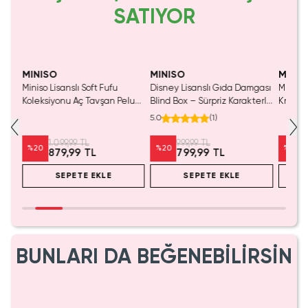
SATIYOR
SAKIN KAÇIRMA!
MINISO
MINISO
MINIS
Miniso Lisanslı Soft Fufu
Disney Lisanslı Gıda Damgası
Miniso 
Koleksiyonu Aç Tavşan Peluş
Blind Box – Sürpriz Karakterli
Kristal
Oyuncak
Eğlenceli Sunum
Cm
5.0
(
1
)
1.099,99 TL
999,99 TL
%
20
%
20
%
20
879,99 TL
799,99 TL
SEPETE EKLE
SEPETE EKLE
BUNLARI DA BEĞENEBİLİRSİN
SAKIN KAÇIRMA!