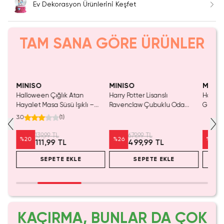
Ev Dekorasyon Ürünlerini Keşfet
TAM SANA GÖRE ÜRÜNLER
Yalnızca 4 Adet Kaldı.
Yalnızca 3 Adet Kaldı.
Yaln
Tükenmeden Satın Al
Tükenmeden Satın Al
Tük
MINISO
MINISO
MINIS
Halloween Çığlık Atan
Harry Potter Lisanslı
Harry P
–
Hayalet Masa Süsü Işıklı –
Ravenclaw Çubuklu Oda
Gryffi
l
Cadılar Bayramı Temalı
Kokusu – Cam Şişe ve Fiber
Kokusu
3.0
(
1
)
Dekoratif Figür Aydınlatma
Çubuklu Ferah Koku Seti
Çubukl
139,99 TL
679,99 TL
%
20
%
26
%
26
111,99 TL
499,99 TL
SEPETE EKLE
SEPETE EKLE
KAÇIRMA, BUNLAR DA ÇOK