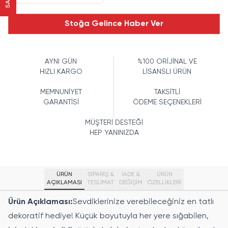
Stoğa Gelince Haber Ver
AYNI GÜN
%100 ORİJİNAL VE
HIZLI KARGO
LİSANSLI ÜRÜN
MEMNUNİYET
TAKSİTLİ
GARANTİSİ
ÖDEME SEÇENEKLERİ
MÜŞTERİ DESTEĞİ
HEP YANINIZDA
ÜRÜN
SİPARİŞ &
İADE &
ÜRÜN
AÇIKLAMASI
TESLİMAT
DEĞİŞİM
ÖZELLIKLERI
Ürün Açıklaması:
Sevdiklerinize verebileceğiniz en tatlı
dekoratif hediye! Küçük boyutuyla her yere sığabilen,