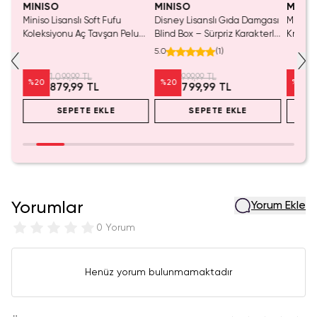
MINISO
MINISO
MINIS
Miniso Lisanslı Soft Fufu
Disney Lisanslı Gıda Damgası
Miniso 
Koleksiyonu Aç Tavşan Peluş
Blind Box – Sürpriz Karakterli
Kristal
Oyuncak
Eğlenceli Sunum
Cm
5.0
(
1
)
1.099,99 TL
999,99 TL
%
20
%
20
%
20
879,99 TL
799,99 TL
SEPETE EKLE
SEPETE EKLE
Yorumlar
Yorum Ekle
0 Yorum
Henüz yorum bulunmamaktadır