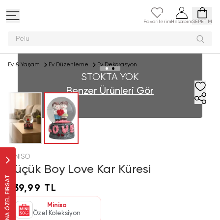
Favorilerim
Hesabım
SEPETİM
Peluş o
Ev & Yaşam
Ev Düzenleme
Ev Dekorasyon
STOKTA YOK
Benzer Ürünleri Gör
MINISO
Küçük Boy Love Kar Küresi
SANA ÖZEL FIRSAT
139,99 TL
Miniso
Özel Koleksiyon