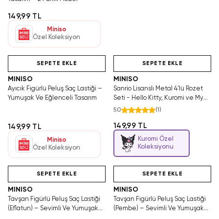
149,99 TL
Miniso
Özel Koleksiyon
Hızlı Teslimat
Videolu Ürün
Yalnızca 3 Adet Kaldı.
Hızlı Teslimat
Tükenmeden Satın Al
SEPETE EKLE
SEPETE EKLE
MINISO
MINISO
Ayıcık Figürlü Peluş Saç Lastiği –
Sanrio Lisanslı Metal 4'lü Rozet
Yumuşak Ve Eğlenceli Tasarım
Seti - Hello Kitty, Kuromi ve My
Melody Figürlü Çanta Aksesuarı
5.0
(
1
)
149,99 TL
149,99 TL
Kuromi Özel
Miniso
Koleksiyonu
Özel Koleksiyon
Hızlı Teslimat
Videolu Ürün
Tükeniyor!
Hızlı Teslimat
SEPETE EKLE
SEPETE EKLE
MINISO
MINISO
Tavşan Figürlü Peluş Saç Lastiği
Tavşan Figürlü Peluş Saç Lastiği
(Eflatun) – Sevimli Ve Yumuşak
(Pembe) – Sevimli Ve Yumuşak
Tasarım
Tasarım