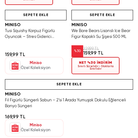
Videolu Ürün
Hızlı Teslimat
Videolu Ürün
Ya
T
SEPETE EKLE
SEPETE EKLE
MINISO
MINISO
Tusi Squishy Karpuz Figürlü
We Bare Bears Lisanslı Ice Bear
Oyuncak – Stres Giderici
Figür Kapaklı Su Şişesi 500 ML
Yumuşak Doku
229,99 TL
%
30
159,99 TL
159,99 TL
Miniso
NET %30 İNDİRİM
Sınırlı Sürelidir • Stoklarla
Özel Koleksiyon
Sınırlıdır
Videolu Ürün
SEPETE EKLE
MINISO
Fil Figürlü Süngerli Sabun – 2’si 1 Arada Yumuşak Dokulu Eğlenceli
Banyo Süngeri
169,99 TL
Miniso
Özel Koleksiyon