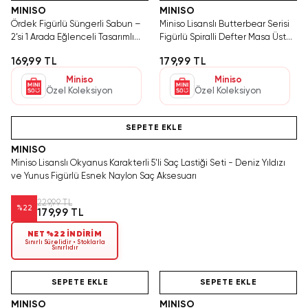
MINISO
MINISO
Ördek Figürlü Süngerli Sabun –
Miniso Lisanslı Butterbear Serisi
2’si 1 Arada Eğlenceli Tasarımlı
Figürlü Spiralli Defter Masa Üstü
Pratik Banyo Süngeri
Dekoratif 13.7 Cm
169,99 TL
179,99 TL
Miniso
Miniso
Özel Koleksiyon
Özel Koleksiyon
Videolu Ürün
SEPETE EKLE
MINISO
Miniso Lisanslı Okyanus Karakterli 5'li Saç Lastiği Seti - Deniz Yıldızı
ve Yunus Figürlü Esnek Naylon Saç Aksesuarı
229,99 TL
%
22
179,99 TL
NET %22 İNDİRİM
Sınırlı Sürelidir • Stoklarla
Sınırlıdır
Videolu Ürün
Hızlı Teslimat
Videolu Ürün
SEPETE EKLE
SEPETE EKLE
MINISO
MINISO