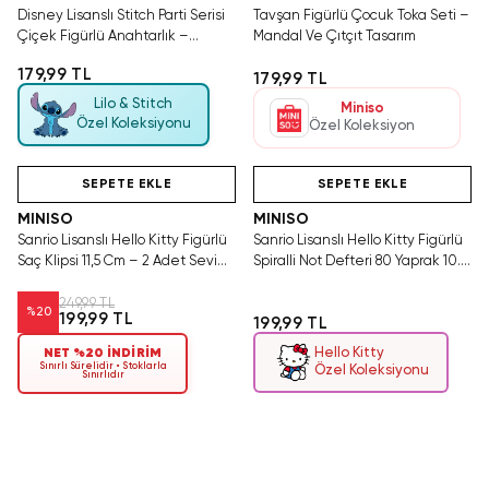
Disney Lisanslı Stitch Parti Serisi
Tavşan Figürlü Çocuk Toka Seti –
Çiçek Figürlü Anahtarlık –
Mandal Ve Çıtçıt Tasarım
Sevimli Akrilik Tasarım 7 Cm
179,99 TL
179,99 TL
Lilo & Stitch
Miniso
Özel Koleksiyonu
Özel Koleksiyon
Hızlı Teslimat
Videolu Ürün
SEPETE EKLE
SEPETE EKLE
MINISO
MINISO
Sanrio Lisanslı Hello Kitty Figürlü
Sanrio Lisanslı Hello Kitty Figürlü
Saç Klipsi 11,5 Cm – 2 Adet Sevimli
Spiralli Not Defteri 80 Yaprak 10.6
Renkli Tasarım
Cm
249,99 TL
%
20
199,99 TL
199,99 TL
Hello Kitty
NET %20 İNDİRİM
Sınırlı Sürelidir • Stoklarla
Özel Koleksiyonu
Sınırlıdır