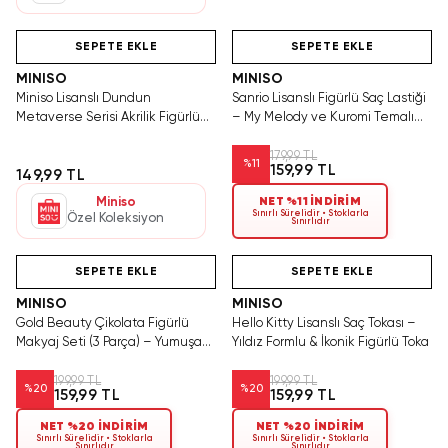
Videolu Ürün
Hızlı Teslimat
Hızlı Teslimat
SEPETE EKLE
SEPETE EKLE
MINISO
MINISO
Miniso Lisanslı Dundun
Sanrio Lisanslı Figürlü Saç Lastiği
Metaverse Serisi Akrilik Figürlü
– My Melody ve Kuromi Temalı
Jel Kalem 0.5 Mm (Tek Adet)
Esnek Toka Seti 2 Adet
179,99 TL
%
11
159,99 TL
149,99 TL
Miniso
NET %11 İNDİRİM
Sınırlı Sürelidir • Stoklarla
Özel Koleksiyon
Sınırlıdır
Videolu Ürün
Hızlı Teslimat
Videolu Ürün
SEPETE EKLE
SEPETE EKLE
MINISO
MINISO
Gold Beauty Çikolata Figürlü
Hello Kitty Lisanslı Saç Tokası –
Makyaj Seti (3 Parça) – Yumuşak
Yıldız Formlu & İkonik Figürlü Toka
& Eğlenceli
199,99 TL
199,99 TL
%
20
%
20
159,99 TL
159,99 TL
NET %20 İNDİRİM
NET %20 İNDİRİM
Sınırlı Sürelidir • Stoklarla
Sınırlı Sürelidir • Stoklarla
Sınırlıdır
Sınırlıdır