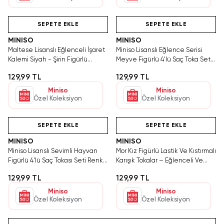
Hızlı Teslimat
Hızlı Teslimat
Tükeniyor!
SEPETE EKLE
SEPETE EKLE
MINISO
MINISO
Maltese Lisanslı Eğlenceli İşaret
Miniso Lisanslı Eğlence Serisi
Kalemi Siyah - Şirin Figürlü
Meyve Figürlü 4'lü Saç Toka Seti
Tasarım Okul ve Ofis İçin
– Çocuklar İçin Renkli ve
129,99 TL
129,99 TL
İşaretleme Kalemi
Dayanıklı Saç Aksesuarı
Miniso
Miniso
Özel Koleksiyon
Özel Koleksiyon
Hızlı Teslimat
Hızlı Teslimat
SEPETE EKLE
SEPETE EKLE
MINISO
MINISO
Miniso Lisanslı Sevimli Hayvan
Mor Kız Figürlü Lastik Ve Kıstırmalı
Figürlü 4'lü Saç Tokası Seti Renkli
Karışık Tokalar – Eğlenceli Ve
Aksesuar 4 CM
Renkli
129,99 TL
129,99 TL
Miniso
Miniso
Özel Koleksiyon
Özel Koleksiyon
Hızlı Teslimat