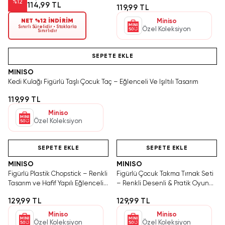
%
12
114,99 TL
119,99 TL
NET %12 İNDİRİM
Miniso
Sınırlı Sürelidir • Stoklarla
Özel Koleksiyon
Sınırlıdır
Tükeniyor!
SEPETE EKLE
MINISO
Kedi Kulağı Figürlü Taşlı Çocuk Taç – Eğlenceli Ve Işıltılı Tasarım
119,99 TL
Miniso
Özel Koleksiyon
Hızlı Teslimat
Hızlı Teslimat
Tükeniyor!
SEPETE EKLE
SEPETE EKLE
MINISO
MINISO
Figürlü Plastik Chopstick – Renkli
Figürlü Çocuk Takma Tırnak Seti
Tasarım ve Hafif Yapılı Eğlenceli
– Renkli Desenli & Pratik Oyun
Yemek Çubukları
Aksesuarı
129,99 TL
129,99 TL
Miniso
Miniso
Özel Koleksiyon
Özel Koleksiyon