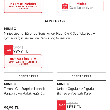
NET %18 İNDİRİM
Miniso
Sınırlı Sürelidir • Stoklarla
Özel Koleksiyon
Sınırlıdır
Yalnızca 2 Adet Kaldı. Tükenmeden Satın Al
SEPETE EKLE
MINISO
Miniso Lisanslı Eğlence Serisi Ayıcık Figürlü 4'lü Saç Toka Seti –
Çocuklar İçin Sevimli ve Renkli Saç Aksesuarı
129,99 TL
%
23
99,99 TL
NET %23 İNDİRİM
Sınırlı Sürelidir • Stoklarla
Sınırlıdır
Yalnızca 1 Adet Kaldı.
Hızlı Teslimat
Hızlı Teslimat
Tükenmeden Satın Al
SEPETE EKLE
SEPETE EKLE
MINISO
MINISO
Timon L.O.L. Surprise Lisanslı
Unicus Örgülü Kız Figürlü
Ponponlu ve Parlak Figürlü
Bitmeyen Versatil Kalem
Kurşun Kalem
139,99 TL
%
29
99,99 TL
99,99 TL