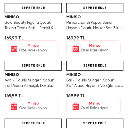
Videolu Ürün
Hızlı Teslimat
Videolu Ürün
SEPETE EKLE
SEPETE EKLE
MINISO
MINISO
Gold Beauty Figürlü Çocuk
Miniso Lisanslı Puppy Serisi
Takma Tırnak Seti – Renkli &
Hayvan Figürlü Marker Seti 3’lü –
Pratik Oyun Aksesuarı
Pastel Renkli Tasarım
169,99 TL
169,99 TL
Miniso
Miniso
Özel Koleksiyon
Özel Koleksiyon
Videolu Ürün
Hızlı Teslimat
Videolu Ürün
Ya
T
SEPETE EKLE
SEPETE EKLE
MINISO
MINISO
Ayıcık Figürlü Süngerli Sabun –
Balık Figürlü Süngerli Sabun –
2’si 1 Arada Yumuşak Dokulu
2’si 1 Arada Hijyenik Ve Eğlenceli
Eğlenceli Banyo Süngeri
Banyo Süngeri
169,99 TL
169,99 TL
Miniso
Miniso
Özel Koleksiyon
Özel Koleksiyon
Videolu Ürün
Hızlı Teslimat
Videolu Ürün
Ya
T
SEPETE EKLE
SEPETE EKLE