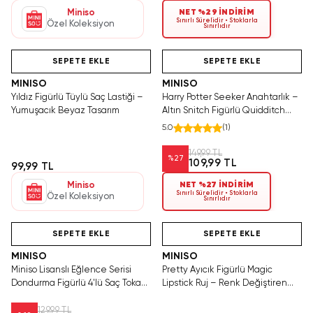
Miniso
NET %29 İNDİRİM
Sınırlı Sürelidir • Stoklarla
Özel Koleksiyon
Sınırlıdır
Videolu Ürün
Hızlı Teslimat
Yalnızca 2 Adet Kaldı.
Tükenmeden Satın Al
SEPETE EKLE
SEPETE EKLE
MINISO
MINISO
Yıldız Figürlü Tüylü Saç Lastiği –
Harry Potter Seeker Anahtarlık –
Yumuşacık Beyaz Tasarım
Altın Snitch Figürlü Quidditch
Koleksiyon Aksesuarı
5.0
(
1
)
149,99 TL
%
27
109,99 TL
99,99 TL
Miniso
NET %27 İNDİRİM
Sınırlı Sürelidir • Stoklarla
Özel Koleksiyon
Sınırlıdır
Yalnızca 3 Adet Kaldı.
Hızlı Teslimat
Tükeniyor!
Tükenmeden Satın Al
SEPETE EKLE
SEPETE EKLE
MINISO
MINISO
Miniso Lisanslı Eğlence Serisi
Pretty Ayıcık Figürlü Magic
Dondurma Figürlü 4'lü Saç Toka
Lipstick Ruj – Renk Değiştiren
Seti – Çocuklar İçin Tatlı Tasarımlı
Sihirli Dudak Parlatıcı
ve Dayanıklı Aksesuar
129,99 TL