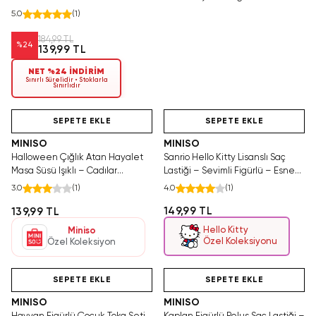
5.0
(
1
)
184,99 TL
%
24
139,99 TL
NET %24 İNDİRİM
Sınırlı Sürelidir • Stoklarla
Sınırlıdır
Hızlı Teslimat
Videolu Ürün
Yalnızca 1 Adet Kaldı.
Hızlı Teslimat
Tükenmeden Satın Al
SEPETE EKLE
SEPETE EKLE
MINISO
MINISO
Halloween Çığlık Atan Hayalet
Sanrio Hello Kitty Lisanslı Saç
Masa Süsü Işıklı – Cadılar
Lastiği – Sevimli Figürlü – Esnek
Bayramı Temalı Dekoratif Figür
& Konforlu
3.0
(
1
)
4.0
(
1
)
Aydınlatma
149,99 TL
139,99 TL
Hello Kitty
Miniso
Özel Koleksiyonu
Özel Koleksiyon
Hızlı Teslimat
Videolu Ürün
Tükeniyor!
Hızlı Teslimat
SEPETE EKLE
SEPETE EKLE
MINISO
MINISO