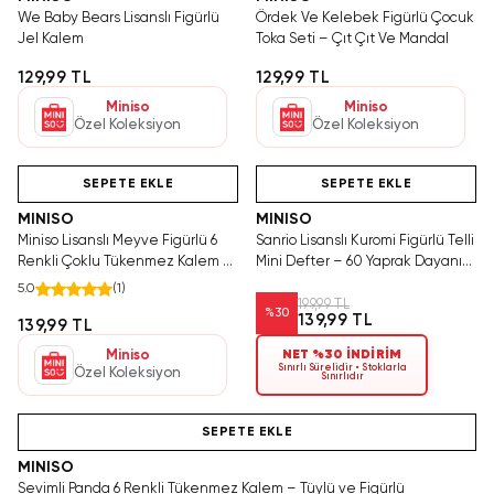
We Baby Bears Lisanslı Figürlü
Ördek Ve Kelebek Figürlü Çocuk
Jel Kalem
Toka Seti – Çıt Çıt Ve Mandal
129,99 TL
129,99 TL
Miniso
Miniso
Özel Koleksiyon
Özel Koleksiyon
Yalnızca 3 Adet Kaldı.
Hızlı Teslimat
Yalnızca 3 Adet Kaldı.
Tükenmeden Satın Al
Tükenmeden Satın Al
SEPETE EKLE
SEPETE EKLE
MINISO
MINISO
Miniso Lisanslı Meyve Figürlü 6
Sanrio Lisanslı Kuromi Figürlü Telli
Renkli Çoklu Tükenmez Kalem –
Mini Defter – 60 Yaprak Dayanıklı
Eğlenceli Tasarım Not Alma
PVC Kapaklı Cep Boy Defter
5.0
(
1
)
Kalemi 14 Cm
199,99 TL
%
30
139,99 TL
139,99 TL
Miniso
NET %30 İNDİRİM
Sınırlı Sürelidir • Stoklarla
Özel Koleksiyon
Sınırlıdır
Yalnızca 4 Adet Kaldı. Tükenmeden Satın Al
SEPETE EKLE
MINISO
Sevimli Panda 6 Renkli Tükenmez Kalem – Tüylü ve Figürlü