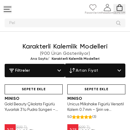
Favorilerim
Hesabım
SEPETİM
Peluş oyuncak a
Karakterli Kalemlik Modelleri
(
900 Ürün Gösteriliyor
)
Ana Sayfa
/
Karakterli Kalemlik Modelleri
Filtreler
Artan Fiyat
Yalnızca 2 Adet Kaldı.
Videolu Ürün
Hızlı Teslimat
Tükenmeden Satın Al
SEPETE EKLE
SEPETE EKLE
MINISO
MINISO
Gold Beauty Çikolata Figürlü
Unicus Milkshake Figürlü Versatil
Yuvarlak 3'lü Pudra Süngeri –
Kalem 0.7 mm – Şirin ve
Pürüzsüz Bitiş
Ergonomik
5.0
(
3
)
59,99 TL
69,99 TL
%
25
%
29