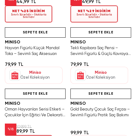
44,99 TL
49,99 TL
NET %25 İNDİRİM
NET %29 İNDİRİM
Sınırlı Sürelidir • Stoklarla
Sınırlı Sürelidir • Stoklarla
Sınırlıdır
Sınırlıdır
SAKIN KAÇIRMA!
Hızlı Teslimat
Tükeniyor!
SEPETE EKLE
SEPETE EKLE
MINISO
MINISO
Hayvan Figürlü Küçük Mandal
Tekli Kapibara Saç Pensi –
Toka – Sevimli Saç Aksesuarı
Sevimli Figürlü & Güçlü Kavrayan
Yan Toka
79,99 TL
79,99 TL
Miniso
Miniso
Özel Koleksiyon
Özel Koleksiyon
Yalnızca 4 Adet Kaldı.
Hızlı Teslimat
Tükenmeden Satın Al
SEPETE EKLE
SEPETE EKLE
MINISO
MINISO
Orman Hayvanları Serisi Etiketi –
Gold Beauty Çocuk Saç Fırçası –
Çocuklar İçin Eğitici Ve Dekoratif
Sevimli Figürlü Pratik Saç Bakımı
Hayvan Figürlü Sticker
109,99 TL
%
18
89,99 TL
99,99 TL