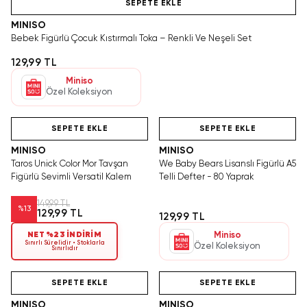
SEPETE EKLE
MINISO
Bebek Figürlü Çocuk Kıstırmalı Toka – Renkli Ve Neşeli Set
129,99 TL
Miniso
Özel Koleksiyon
Tükeniyor!
Hızlı Teslimat
Yalnızca 4 Adet Kaldı.
SAKIN KAÇIRMA!
Tükenmeden Satın Al
SEPETE EKLE
SEPETE EKLE
MINISO
MINISO
Taros Unick Color Mor Tavşan
We Baby Bears Lisanslı Figürlü A5
Figürlü Sevimli Versatil Kalem
Telli Defter - 80 Yaprak
149,99 TL
%
13
129,99 TL
129,99 TL
NET %23 İNDİRİM
Miniso
Sınırlı Sürelidir • Stoklarla
Özel Koleksiyon
Sınırlıdır
Hızlı Teslimat
Videolu Ürün
Tükeniyor!
Hızlı Teslimat
SEPETE EKLE
SEPETE EKLE
MINISO
MINISO