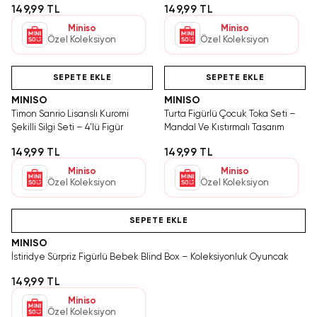
149,99 TL
149,99 TL
Miniso
Miniso
Özel Koleksiyon
Özel Koleksiyon
Hızlı Teslimat
Tükeniyor!
Videolu Ürün
SEPETE EKLE
SEPETE EKLE
MINISO
MINISO
Timon Sanrio Lisanslı Kuromi
Turta Figürlü Çocuk Toka Seti –
Şekilli Silgi Seti – 4'lü Figür
Mandal Ve Kıstırmalı Tasarım
149,99 TL
149,99 TL
Miniso
Miniso
Özel Koleksiyon
Özel Koleksiyon
Hızlı Teslimat
SEPETE EKLE
MINISO
İstiridye Sürpriz Figürlü Bebek Blind Box – Koleksiyonluk Oyuncak
149,99 TL
Miniso
Özel Koleksiyon