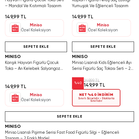
Hayvan Figürlü Çocuk Toka Seti
Kaplan Figürlü Peluş Saç Lastiği –
– Mandal Ve Kıstırmalı Tasarım
Yumuşak Ve Eğlenceli Tasarım
149,99 TL
149,99 TL
Miniso
Miniso
Özel Koleksiyon
Özel Koleksiyon
Hızlı Teslimat
Videolu Ürün
Tükeniyor!
Hızlı Teslimat
SEPETE EKLE
SEPETE EKLE
MINISO
MINISO
Karışık Hayvan Figürlü Çocuk
Miniso Lisanslı Kids Eğlenceli Ayı
Toka – Arı Kelebek Salyangoz
Serisi Figürlü Saç Tokası Seti – 2
Set
Adet
249,99 TL
%
40
149,99 TL
149,99 TL
Miniso
NET %40 İNDİRİM
Sınırlı Sürelidir • Stoklarla
Özel Koleksiyon
Sınırlıdır
Hızlı Teslimat
SEPETE EKLE
MINISO
Miniso Lisanslı Pişirme Serisi Fast Food Figürlü Silgi – Eğlenceli
Tasarım – 2 Farklı Model