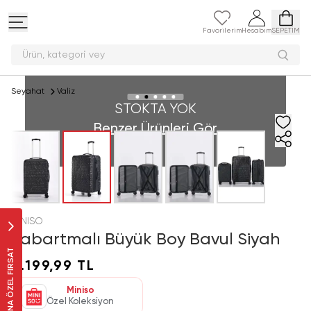
Favorilerim
Hesabım
SEPETİM
Ürün, kategor
Seyahat
Valiz
STOKTA YOK
Benzer Ürünleri Gör
MINISO
Kabartmalı Büyük Boy Bavul Siyah
SANA ÖZEL FIRSAT
2.199,99 TL
Miniso
Özel Koleksiyon