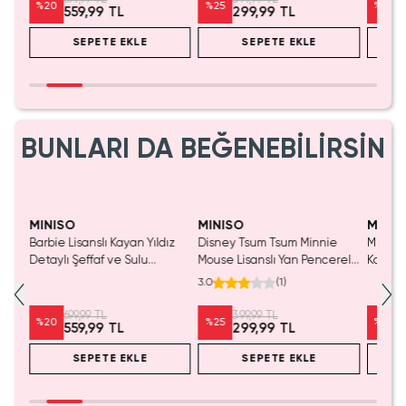
%
20
%
25
%
20
559,99 TL
299,99 TL
SEPETE EKLE
SEPETE EKLE
BUNLARI DA BEĞENEBİLİRSİN
Yalnızca 1 Adet Kaldı.
Yalnızca 1 Adet Kaldı.
Tükenmeden Satın Al
Tükenmeden Satın Al
MINISO
MINISO
MINIS
Barbie Lisanslı Kayan Yıldız
Disney Tsum Tsum Minnie
Miniso 
Detaylı Şeffaf ve Sulu
Mouse Lisanslı Yan Pencereli
Koleksi
Kozmetik Çantası 21 cm
Mini Saklama Kutusu –
Oyunc
3.0
(
1
)
Masaüstü Organizeri
699,99 TL
399,99 TL
%
20
%
25
%
20
559,99 TL
299,99 TL
SEPETE EKLE
SEPETE EKLE