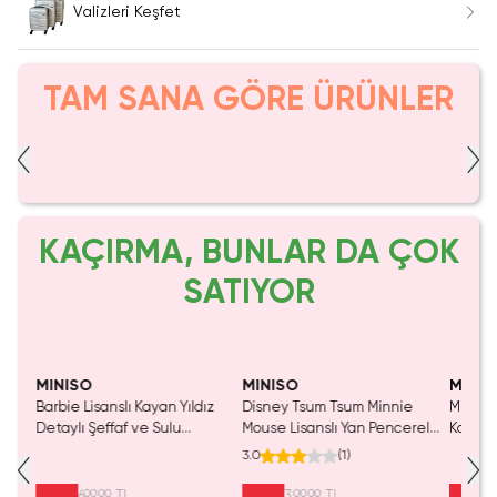
Valizleri Keşfet
TAM SANA GÖRE ÜRÜNLER
KAÇIRMA, BUNLAR DA ÇOK
SATIYOR
Yalnızca 1 Adet Kaldı.
Yalnızca 1 Adet Kaldı.
Tükenmeden Satın Al
Tükenmeden Satın Al
MINISO
MINISO
MINIS
Barbie Lisanslı Kayan Yıldız
Disney Tsum Tsum Minnie
Miniso 
Detaylı Şeffaf ve Sulu
Mouse Lisanslı Yan Pencereli
Koleksi
Kozmetik Çantası 21 cm
Mini Saklama Kutusu –
Oyunc
3.0
(
1
)
Masaüstü Organizeri
699,99 TL
399,99 TL