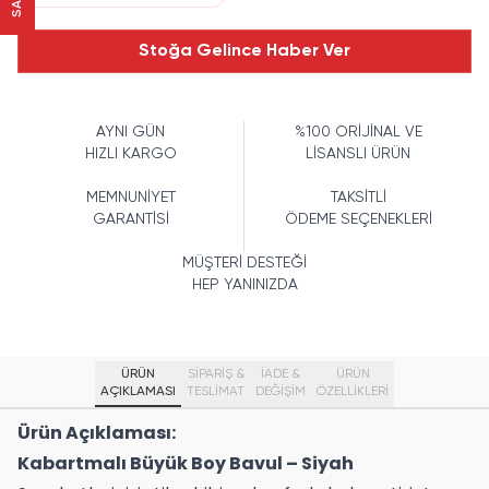
Stoğa Gelince Haber Ver
AYNI GÜN
%100 ORİJİNAL VE
HIZLI KARGO
LİSANSLI ÜRÜN
MEMNUNİYET
TAKSİTLİ
GARANTİSİ
ÖDEME SEÇENEKLERİ
MÜŞTERİ DESTEĞİ
HEP YANINIZDA
ÜRÜN
SİPARİŞ &
İADE &
ÜRÜN
AÇIKLAMASI
TESLİMAT
DEĞİŞİM
ÖZELLIKLERI
Ürün Açıklaması:
Kabartmalı Büyük Boy Bavul – Siyah