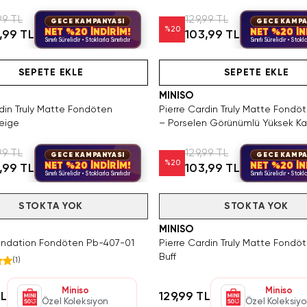
99 TL
129,99 TL
GECE KAMPANYASI
GECE KAMPA
%
20
NET %20 İNDİRİM!
NET %20 İN
,99 TL
103,99 TL
Sınırlı Sürelidir • Stoklarla Sınırlıdır
Sınırlı Sürelidir • Stokla
Hızlı Teslimat
Hızlı Teslimat
Tükeniyor!
SEPETE EKLE
SEPETE EKLE
MINISO
rdin Truly Matte Fondöten
Pierre Cardin Truly Matte Fondö
eige
– Porselen Görünümlü Yüksek Ka
Fondöten
99 TL
129,99 TL
GECE KAMPANYASI
GECE KAMPA
%
20
NET %20 İNDİRİM!
NET %20 İN
,99 TL
103,99 TL
Sınırlı Sürelidir • Stoklarla Sınırlıdır
Sınırlı Sürelidir • Stokla
STOKTA YOK
Tükendi
STOKTA YOK
MINISO
undation Fondöten Pb-407-01
Pierre Cardin Truly Matte Fondö
Buff
(
1
)
Miniso
Miniso
TL
129,99 TL
Özel Koleksiyon
Özel Koleksiy