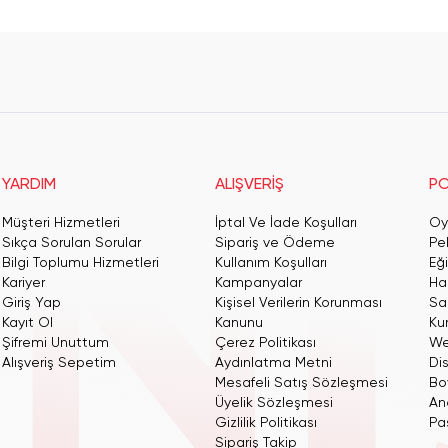
YARDIM
ALIŞVERİŞ
PO
Müşteri Hizmetleri
İptal Ve İade Koşulları
Oy
Sıkça Sorulan Sorular
Sipariş ve Ödeme
Pe
Bilgi Toplumu Hizmetleri
Kullanım Koşulları
Eğ
Kariyer
Kampanyalar
Har
Giriş Yap
Kişisel Verilerin Korunması
San
Kayıt Ol
Kanunu
Ku
Şifremi Unuttum
Çerez Politikası
We
Alışveriş Sepetim
Aydınlatma Metni
Dis
Mesafeli Satış Sözleşmesi
Bo
Üyelik Sözleşmesi
An
Gizlilik Politikası
Pas
Sipariş Takip