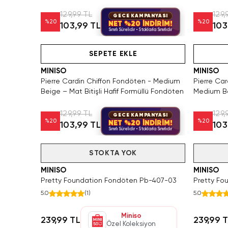
129,99 TL
129,
GECE KAMPANYASI
%
20
%
20
NET %20 İNDİRİM!
103,99 TL
103
Sınırlı Sürelidir • Stoklarla Sınırlıdır
Yalnızca 3 Adet Kaldı. Tükenmeden Satın Al
Hızlı Teslimat
Videolu Ürün
SEPETE EKLE
MINISO
MINISO
Pierre Cardin Chiffon Fondöten - Medium
Pierre Ca
Beige – Mat Bitişli Hafif Formüllü Fondöten
Medium B
129,99 TL
129,
GECE KAMPANYASI
%
20
%
20
NET %20 İNDİRİM!
103,99 TL
103
Sınırlı Sürelidir • Stoklarla Sınırlıdır
Tükendi
STOKTA YOK
Tükendi
MINISO
MINISO
Pretty Foundation Fondöten Pb-407-03
Pretty Fo
5.0
(
1
)
5.0
Miniso
239,99 TL
239,99 
Özel Koleksiyon