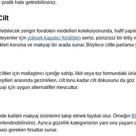
pratik hale getirebilirsiniz.
ilt
dilebilecek zengin fondoten modelleri koleksiyonunda, hafif yapıl
steyenler için
yüksek kapatıcı fondöten
serisi, pürüzsüz bir bitiş
leri koruma ve makyajı bir arada sunar. Böylece ciltte parlama 
ciltler için matlaştırıcı içeriğe sahip, likit veya toz formundaki ü
çeşitleri arasında gezinirken, cilt tonu kadar cilt dokusunu da 
 için uygun alternatifler mevcuttur.
 kaliteli makyaj ürünlerini takip etmek faydalı olur. Örneğin
Bl
ğerlendirebilirsiniz. Ayrıca güzellik kategorisinin yanı sıra yaşam
sı gereken fırsatlar sunar.