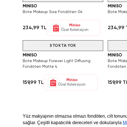
MINISO
MINISO
Bote Makeup Sıse Fondöten 04
Bote Make
Miniso
234,99 TL
234,99 
Özel Koleksiyon
Tükendi
STOKTA YOK
Tükendi
MINISO
MINISO
Bote Makeup Forever Lıght Dıffusıng
Bote Make
Fondöten Matte 4
Fondöten
Miniso
159,99 TL
159,99 T
Özel Koleksiyon
Yüz makyajının olmazsa olmazı fondöten, cilt tonunu 
sağlar. Çeşitli kapatıcılık dereceleri ve dokularıyla
M