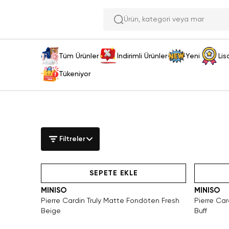
Ürün, kategor
Tüm Ürünler
İndirimli Ürünler
Yeni
Lis
Tükeniyor
Filtreler
SAKIN KAÇIRMA!
Tükeniyor!
SEPETE EKLE
MINISO
MINISO
Pierre Cardin Truly Matte Fondöten Fresh
Pierre Car
Beige
Buff