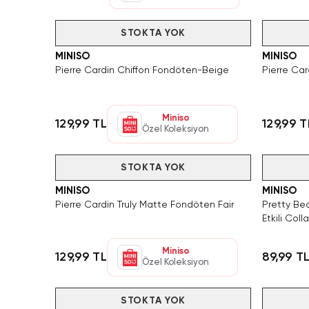
Tükendi
STOKTA YOK
Tükendi
MINISO
MINISO
Pierre Cardin Chiffon Fondöten-Beige
Pierre Car
Miniso
129,99 TL
129,99 T
Özel Koleksiyon
Tükendi
STOKTA YOK
Tükendi
MINISO
MINISO
Pierre Cardin Truly Matte Fondöten Fair
Pretty Be
Etkili Col
Miniso
129,99 TL
89,99 T
Özel Koleksiyon
Tükendi
STOKTA YOK
Tükendi