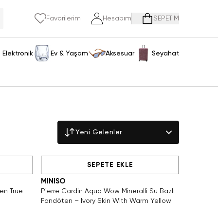
Favorilerim
Hesabım
SEPETİM
Elektronik
Ev & Yaşam
Aksesuar
Seyahat
Yeni Gelenler
Videolu Ürün
SEPETE EKLE
MINISO
en True
Pierre Cardin Aqua Wow Mineralli Su Bazlı
Fondöten – Ivory Skin With Warm Yellow