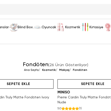
anslar
Blind Box
Oyuncak
Kozmetik
Kırtasiye
Fondöten
(
26 Ürün Gösteriliyor
)
Ana Sayfa
/
Kozmetik
/
Makyaj
/
Fondöten
Hızlı Teslimat
Tükeniyor!
Hızlı Teslimat
Hızlı Teslimat
SEPETE EKLE
SEPETE EKLE
MINISO
din Truly Matte Fondöten Ivory
Pierre Cardin Truly Matte Fondöt
Nude
5.0
(
1
)