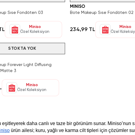
MINISO
up Sıse Fondöten 03
Bote Makeup Sıse Fondöten 02
Miniso
Miniso
TL
234,99 TL
Özel Koleksiyon
Özel Koleksi
STOKTA YOK
up Forever Lıght Dıffusıng
 Matte 3
Miniso
L
Özel Koleksiyon
eşitleyerek daha canlı ve taze bir görünüm sunar. Miniso’nun sun
iniso
ürün ailesi; kuru, yağlı ve karma cilt tipleri için çözümler