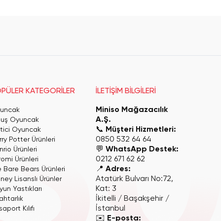
PÜLER KATEGORİLER
İLETİŞİM BİLGİLERİ
Miniso Mağazacılık
uncak
A.Ş.
luş Oyuncak
📞
Müşteri Hizmetleri:
itici Oyuncak
0850 532 64 64
ry Potter Ürünleri
💬
WhatsApp Destek:
rio Ürünleri
0212 671 62 62
romi Ürünleri
📍
Adres:
 Bare Bears Ürünleri
Atatürk Bulvarı No:72,
ney Lisanslı Ürünler
Kat: 3
yun Yastıkları
İkitelli / Başakşehir /
ahtarlık
İstanbul
aport Kılıfı
✉️
E-posta: