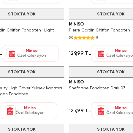
STOKTA YOK
Tükendi
STOKTA YOK
MINISO
din Chiffon Fondöten- Light
Pierre Cardin Chiffon Fondöten- 
5.0
(
1
)
Miniso
Miniso
L
129,99 TL
Özel Koleksiyon
Özel Koleksiy
STOKTA YOK
Tükendi
STOKTA YOK
MINISO
auty High Cover Yüksek Kapatıcı
Sheforshe Fondöten Dark 03
lagen Fondöten
Miniso
Miniso
L
127,99 TL
Özel Koleksiyon
Özel Koleksiy
STOKTA YOK
Tükendi
STOKTA YOK