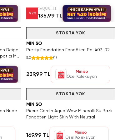
169,99 TL
NYASI
GECE KAMPANYASI
%
20
DİRİM!
NET %20 İNDİRİM!
135,99 TL
rla Sınırlıdır
Sınırlı Sürelidir • Stoklarla Sınırlıdır
Tükendi
STOKTA YOK
MINISO
ten Beige
Pretty Foundation Fondöten Pb-407-02
patıcı Mat
5.0
(
1
)
NYASI
Miniso
239,99 TL
DİRİM!
Özel Koleksiyon
rla Sınırlıdır
Tükendi
STOKTA YOK
MINISO
ten Nude
Pierre Cardin Aqua Wow Mineralli Su Bazlı
Fondöten Light Skin With Neutral
Miniso
169,99 TL
on
Özel Koleksiyon