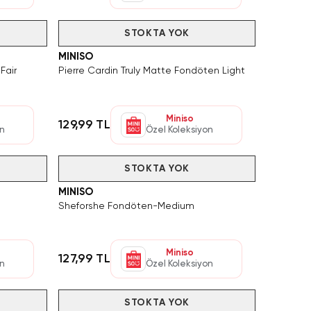
Tükendi
STOKTA YOK
MINISO
Fair
Pierre Cardin Truly Matte Fondöten Light
Miniso
129,99 TL
on
Özel Koleksiyon
Tükendi
STOKTA YOK
MINISO
Sheforshe Fondöten-Medium
Miniso
127,99 TL
on
Özel Koleksiyon
Tükendi
STOKTA YOK