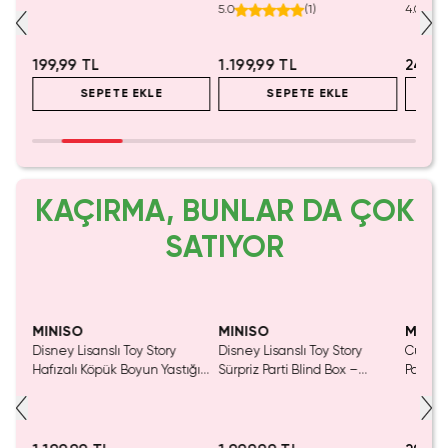
Stil Aksesuarı
Ergonomik Seyahat Yastığı 32
Cep Ay
5.0
(
1
)
4.0
Cm
199,99 TL
1.199,99 TL
249,9
SEPETE EKLE
SEPETE EKLE
KAÇIRMA, BUNLAR DA ÇOK
SATIYOR
MINISO
MINISO
MINIS
tası
Disney Lisanslı Toy Story
Disney Lisanslı Toy Story
Cutie S
Hafızalı Köpük Boyun Yastığı
Sürpriz Parti Blind Box –
Panda 
– Seyahat 24 Cm
Koleksiyonluk Figür
Dekora
2.5 Cm