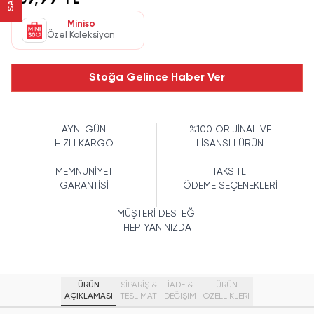
159,99 TL
Miniso
Özel Koleksiyon
Stoğa Gelince Haber Ver
AYNI GÜN
%100 ORİJİNAL VE
HIZLI KARGO
LİSANSLI ÜRÜN
MEMNUNİYET
TAKSİTLİ
GARANTİSİ
ÖDEME SEÇENEKLERİ
MÜŞTERİ DESTEĞİ
HEP YANINIZDA
ÜRÜN
SİPARİŞ &
İADE &
ÜRÜN
AÇIKLAMASI
TESLİMAT
DEĞİŞİM
ÖZELLIKLERI