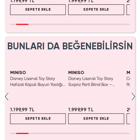
1.199,99 TL
1.999,99 TL
299,9
SEPETE EKLE
SEPETE EKLE
BUNLARI DA BEĞENEBİLİRSİN
Tükeniyor!
MINISO
MINISO
MINIS
tası
Disney Lisanslı Toy Story
Disney Lisanslı Toy Story
Cutie S
Hafızalı Köpük Boyun Yastığı
Sürpriz Parti Blind Box –
Panda 
– Seyahat 24 Cm
Koleksiyonluk Figür
Dekora
2.5 Cm
1.199,99 TL
1.999,99 TL
299,9
SEPETE EKLE
SEPETE EKLE