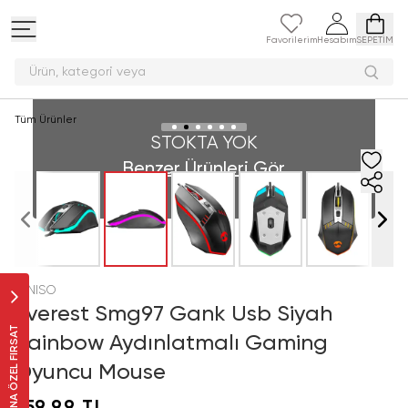
Favorilerim
Hesabım
SEPETİM
Ürün, kategori
Tüm Ürünler
STOKTA YOK
Benzer Ürünleri Gör
MINISO
Everest Smg97 Gank Usb Siyah
SANA ÖZEL FIRSAT
Rainbow Aydınlatmalı Gaming
Oyuncu Mouse