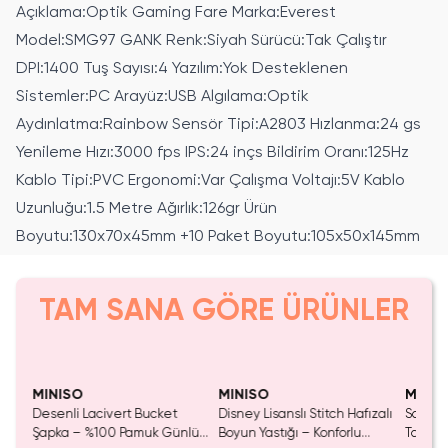
Açıklama:Optik Gaming Fare Marka:Everest
Model:SMG97 GANK Renk:Siyah Sürücü:Tak Çalıştır
DPI:1400 Tuş Sayısı:4 Yazılım:Yok Desteklenen
Sistemler:PC Arayüz:USB Algılama:Optik
Aydınlatma:Rainbow Sensör Tipi:A2803 Hızlanma:24 gs
Yenileme Hızı:3000 fps IPS:24 inçs Bildirim Oranı:125Hz
Kablo Tipi:PVC Ergonomi:Var Çalışma Voltajı:5V Kablo
Uzunluğu:1.5 Metre Ağırlık:126gr Ürün
Boyutu:130x70x45mm +10 Paket Boyutu:105x50x145mm
TAM SANA GÖRE ÜRÜNLER
SAKIN KAÇIRMA!
MINISO
MINISO
MINIS
dal
Desenli Lacivert Bucket
Disney Lisanslı Stitch Hafızalı
Sanrio 
e
Şapka – %100 Pamuk Günlük
Boyun Yastığı – Konforlu
Taraflı