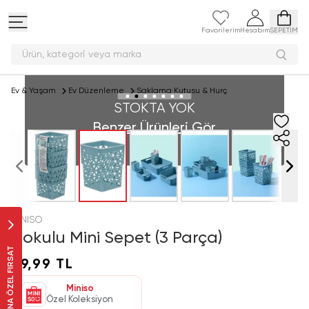
Favorilerim
Hesabım
SEPETİM
Ürün, kategori veya ma
Ev & Yaşam
Ev Düzenleme
Saklama Kutusu & Hurç
STOKTA YOK
Benzer Ürünleri Gör
MINISO
Dokulu Mini Sepet (3 Parça)
SANA ÖZEL FIRSAT
69,99 TL
Miniso
Özel Koleksiyon