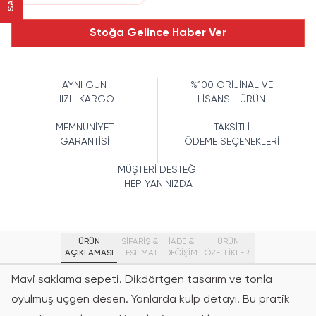
Stoğa Gelince Haber Ver
AYNI GÜN
%100 ORİJİNAL VE
HIZLI KARGO
LİSANSLI ÜRÜN
MEMNUNİYET
TAKSİTLİ
GARANTİSİ
ÖDEME SEÇENEKLERİ
MÜŞTERİ DESTEĞİ
HEP YANINIZDA
ÜRÜN
SİPARİŞ &
İADE &
ÜRÜN
AÇIKLAMASI
TESLİMAT
DEĞİŞİM
ÖZELLIKLERI
Mavi saklama sepeti.
Dikdörtgen tasarım ve tonla
oyulmuş üçgen desen.
Yanlarda kulp detayı. Bu pratik