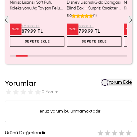
Miniso Lisanslı Soft Fufu
Disney Lisanslı Gıda Damgası
Miniso 
Koleksiyonu Aç Tavşan Peluş
Blind Box – Sürpriz Karakterli
Kristal
Oyuncak
Eğlenceli Sunum
Cm
5.0
(
1
)
1.099,99 TL
999,99 TL
%
20
%
20
%
20
879,99 TL
799,99 TL
SEPETE EKLE
SEPETE EKLE
Yorumlar
Yorum Ekle
0 Yorum
Henüz yorum bulunmamaktadır
Ürünü Değerlendir