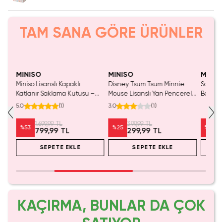
TAM SANA GÖRE ÜRÜNLER
SAKIN KAÇIRMA!
Yalnızca 1 Adet Kaldı.
Yaln
Tükenmeden Satın Al
Tük
MINISO
MINISO
MINIS
Miniso Lisanslı Kapaklı
Disney Tsum Tsum Minnie
Sanrio 
i
Katlanır Saklama Kutusu –
Mouse Lisanslı Yan Pencereli
Bavul 
stü
Pembe Büyük Boy Elbise ve
Mini Saklama Kutusu –
Şeffaf 
5.0
(
1
)
3.0
(
1
)
eri
Eşya Düzenleyici Kutu 42 Cm
Masaüstü Organizeri
1.699,99 TL
399,99 TL
%
53
%
25
%
20
799,99 TL
299,99 TL
SEPETE EKLE
SEPETE EKLE
KAÇIRMA, BUNLAR DA ÇOK