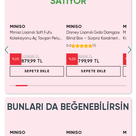
SATIYOR
SAKIN KAÇIRMA!
MINISO
MINISO
MINIS
Miniso Lisanslı Soft Fufu
Disney Lisanslı Gıda Damgası
Miniso 
Koleksiyonu Aç Tavşan Peluş
Blind Box – Sürpriz Karakterli
Kristal
Oyuncak
Eğlenceli Sunum
Cm
5.0
(
1
)
1.099,99 TL
999,99 TL
%
20
%
20
%
20
879,99 TL
799,99 TL
SEPETE EKLE
SEPETE EKLE
BUNLARI DA BEĞENEBİLİRSİN
SAKIN KAÇIRMA!
MINISO
MINISO
MINIS