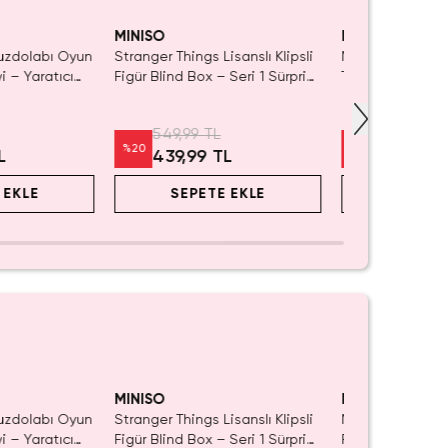
Tükeniyor!
Yalnızca 2 Adet
Tükenmeden Sa
MINISO
MINISO
Buzdolabı Oyun
Stranger Things Lisanslı Klipsli
Mini Tetris Oyu
 – Yaratıcı
Figür Blind Box – Seri 1 Sürpriz
Taşınabilir Nost
m
Koleksiyon
549,99 TL
279,99 TL
%
20
%
20
L
439,99 TL
223,99 
 EKLE
SEPETE EKLE
SEPET
Tükeniyor!
Yalnızca 1 Adet 
Tükenmeden Sa
MINISO
MINISO
Buzdolabı Oyun
Stranger Things Lisanslı Klipsli
Miniso Lisanslı B
 – Yaratıcı
Figür Blind Box – Seri 1 Sürpriz
Peluş Oyuncak v