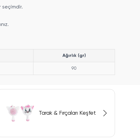
r seçimdir.
nız.
Ağırlık (gr)
90
Tarak & Fırçaları Keşfet