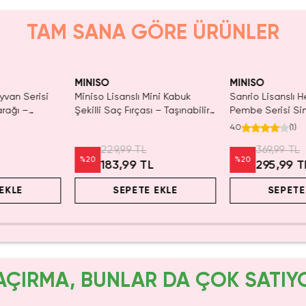
TAM SANA GÖRE ÜRÜNLER
Yalnızca 2 Adet 
Tükenmeden Sat
MINISO
MINISO
yvan Serisi
Miniso Lisanslı Mini Kabuk
Sanrio Lisanslı He
arağı –
Şekilli Saç Fırçası – Taşınabilir
Pembe Serisi Si
m
12,9 Cm
Fırçası – Esnek S
4.0
(
1
)
Rahatlatıcı Tara
229,99 TL
369,99 TL
%
20
%
20
183,99 TL
295,99 T
EKLE
SEPETE EKLE
SEPETE
AÇIRMA, BUNLAR DA ÇOK SATIY