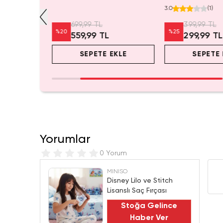
r
Kozmetik Çantası 21 cm
Mini Saklama Kut
3.0
(
1
)
Masaüstü Organiz
699,99 TL
399,99 TL
%
20
%
25
L
559,99 TL
299,99 TL
EKLE
SEPETE EKLE
SEPETE 
Yorumlar
0 Yorum
MINISO
Disney Lilo ve Stitch
Lisanslı Saç Fırçası
Stoğa Gelince
Haber Ver