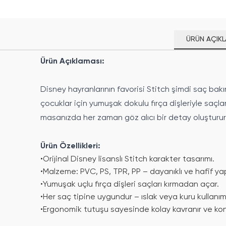
ÜRÜN AÇIKL
Ürün Açıklaması:
Disney hayranlarının favorisi Stitch şimdi saç bakım
çocuklar için yumuşak dokulu fırça dişleriyle saçl
masanızda her zaman göz alıcı bir detay oluşturur
Ürün Özellikleri:
•
Orijinal Disney lisanslı Stitch karakter tasarımı.
•
Malzeme: PVC, PS, TPR, PP – dayanıklı ve hafif yap
•
Yumuşak uçlu fırça dişleri saçları kırmadan açar.
•
Her saç tipine uygundur – ıslak veya kuru kullanım
•
Ergonomik tutuşu sayesinde kolay kavranır ve konf