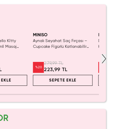
Kaldı.
ın Al
MINISO
MINISO
llo Kitty
Aynalı Seyahat Saç Fırçası –
Disney Lisanslı
mli Masaj
Cupcake Figürlü Katlanabilir
Katlanabilir Saç 
ilikon Uçlu
Tarak
Cm
 13 Cm
279,99 TL
449,99 T
%
20
%
20
L
223,99 TL
359,99 
 EKLE
SEPETE EKLE
SEPET
OR