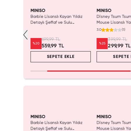
Yalnızca 1 Adet Kaldı.
Yalnızca 1 Adet Ka
Tükenmeden Satın Al
Tükenmeden Satı
MINISO
MINISO
y Story
Barbie Lisanslı Kayan Yıldız
Disney Tsum Tsu
 Box –
Detaylı Şeffaf ve Sulu
Mouse Lisanslı Ya
r
Kozmetik Çantası 21 cm
Mini Saklama Kut
3.0
(
1
)
Masaüstü Organiz
699,99 TL
399,99 TL
%
20
%
25
L
559,99 TL
299,99 TL
EKLE
SEPETE EKLE
SEPETE 
Yalnızca 1 Adet Kaldı.
Yalnızca 1 Adet Ka
Tükenmeden Satın Al
Tükenmeden Satı
MINISO
MINISO
y Story
Barbie Lisanslı Kayan Yıldız
Disney Tsum Tsu
 Box –
Detaylı Şeffaf ve Sulu
Mouse Lisanslı Ya