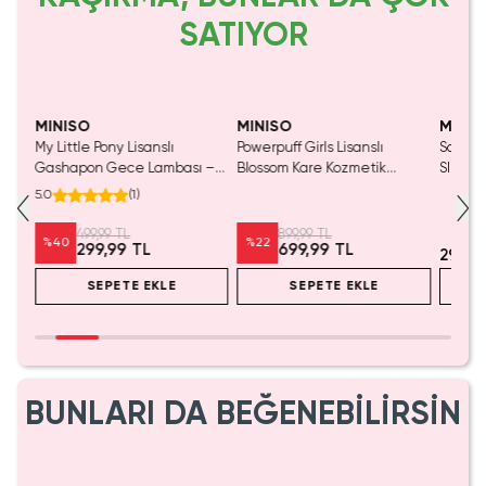
SATIYOR
Tükeniyor!
Yalnızca 4 Adet Kaldı.
Tükenmeden Satın Al
MINISO
MINISO
MINIS
nslı
My Little Pony Lisanslı
Powerpuff Girls Lisanslı
Sanrio 
Gashapon Gece Lambası –
Blossom Kare Kozmetik
Slime 
Set
Pembe Şeffaf Fanuslu
Çantası Geniş Hacimli 20 Cm
Yumuş
5.0
(
1
)
Masaüstü LED Aydınlatma 10
Cm
499,99 TL
899,99 TL
%
40
%
22
299,99 TL
699,99 TL
299,9
SEPETE EKLE
SEPETE EKLE
BUNLARI DA BEĞENEBİLİRSİN
Yaln