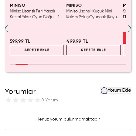
Tük
MINISO
MINISO
MINIS
Miniso Lisanslı Peri Masalı
Miniso Lisanslı Küçük Mini
Sanrio 
luş
Kristal Yıldız Oyun Bloğu – 14
Kalem Peluş Oyuncak (Koyu
Elma K
Cm
Pembe) - 17 cm
Çelik P
%
50
599,99 TL
499,99 TL
SEPETE EKLE
SEPETE EKLE
Yorumlar
Yorum Ekle
0 Yorum
Henüz yorum bulunmamaktadır