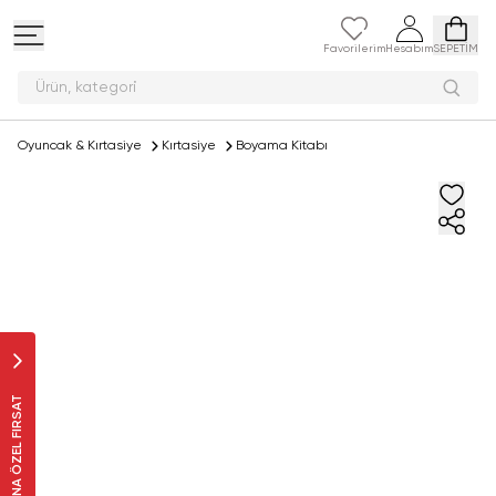
Favorilerim
Hesabım
SEPETİM
Ürün, k
Oyuncak & Kırtasiye
Kırtasiye
Boyama Kitabı
SANA ÖZEL FIRSAT