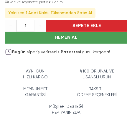
🎒
Evde ve seyahatte pratik kullanım
Yalnızca 1 Adet Kaldı. Tükenmeden Satın Al
SEPETE EKLE
1
HEMEN AL
Bugün
sipariş verirseniz
Pazartesi
günü kargoda!
AYNI GÜN
%100 ORİJİNAL VE
HIZLI KARGO
LİSANSLI ÜRÜN
MEMNUNİYET
TAKSİTLİ
GARANTİSİ
ÖDEME SEÇENEKLERİ
MÜŞTERİ DESTEĞİ
HEP YANINIZDA