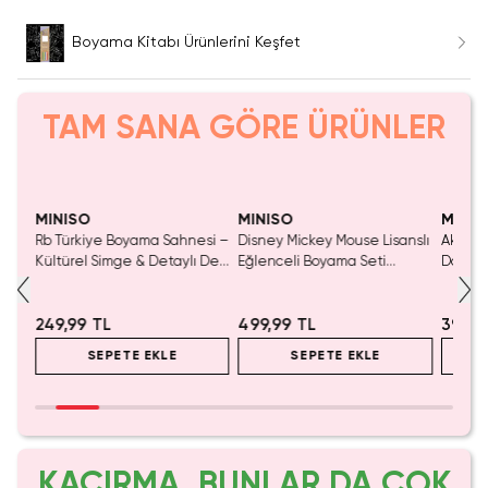
Boyama Kitabı Ürünlerini Keşfet
TAM SANA GÖRE ÜRÜNLER
SAKIN KAÇIRMA!
Tükeniyor!
Yaln
Tük
MINISO
MINISO
MINIS
nslı
Rb Türkiye Boyama Sahnesi –
Disney Mickey Mouse Lisanslı
Akadem
et
Kültürel Simge & Detaylı Dev
Eğlenceli Boyama Seti
Dansçı
Boyama Aktivitesi
Scratch Art 20.3 Cm
Kalemli
249,99 TL
499,99 TL
399,9
SEPETE EKLE
SEPETE EKLE
KAÇIRMA, BUNLAR DA ÇOK