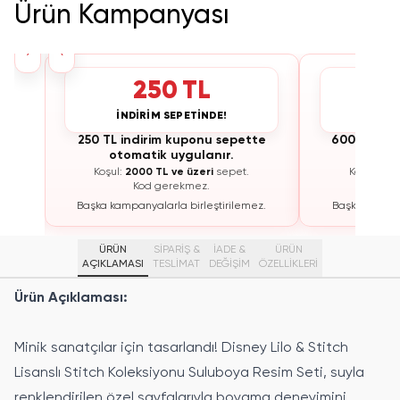
Ürün Kampanyası
›
‹
250 TL
İNDİRİM SEPETİNDE!
İNDİ
te
250 TL indirim kuponu sepette
600 TL ind
otomatik uygulanır.
otoma
Koşul:
2000 TL ve üzeri
sepet.
Koşul:
300
Kod gerekmez.
K
ez.
Başka kampanyalarla birleştirilemez.
Başka kampan
ÜRÜN
SİPARİŞ &
İADE &
ÜRÜN
AÇIKLAMASI
TESLİMAT
DEĞİŞİM
ÖZELLIKLERI
Ürün Açıklaması:
Minik sanatçılar için tasarlandı! Disney Lilo & Stitch
Lisanslı Stitch Koleksiyonu Suluboya Resim Seti, suyla
renklendirilen özel sayfalarıyla boyama deneyimini