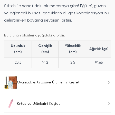
Stitch ile sanat dolu bir maceraya çıkın! Eğitici, güvenli
ve eğlenceli bu set, çocukların el-göz koordinasyonunu
geliştirirken boyama sevgisini artırır.
Bu ürünün ölçüleri aşağıdaki gibidir:
Uzunluk
Genişlik
Yükseklik
Ağırlık (gr)
(cm)
(cm)
(cm)
23,3
14,2
2,5
91,66
Oyuncak & Kırtasiye Ürünlerini Keşfet
Kırtasiye Ürünlerini Keşfet