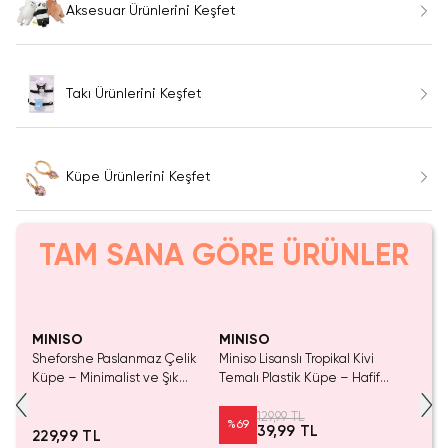
Aksesuar Ürünlerini Keşfet
Takı Ürünlerini Keşfet
Küpe Ürünlerini Keşfet
TAM SANA GÖRE ÜRÜNLER
Yalnızca 3 Adet Kaldı.
Yalnızca 3 Adet Kaldı.
Tükenmeden Satın Al
Tükenmeden Satın Al
MINISO
MINISO
Sheforshe Paslanmaz Çelik
Miniso Lisanslı Tropikal Kivi
Küpe – Minimalist ve Şık
Temalı Plastik Küpe – Hafif
Tasarımlı Kadın Küpe
ve Renkli Yazlık Aksesuar 8
Cm
129,99 TL
%
69
39,99 TL
229,99 TL