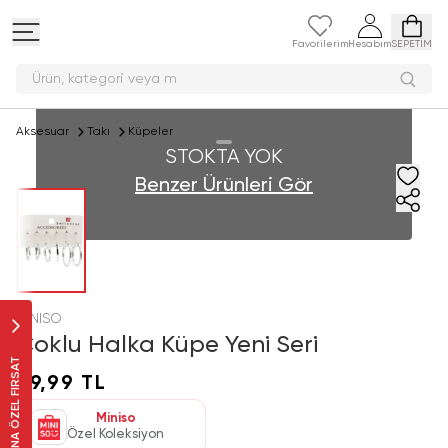
Favorilerim
Hesabım
SEPETİM
Ürün, kategori ve
Aksesuar
Takı
Küpeler
STOKTA YOK
Benzer Ürünleri Gör
MINISO
Çoklu Halka Küpe Yeni Seri
SANA ÖZEL FIRSAT
79,99 TL
Miniso
Özel Koleksiyon