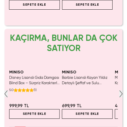
SEPETE EKLE
SEPETE EKLE
KAÇIRMA, BUNLAR DA ÇOK
SATIYOR
Yalnızca 1 Adet Kaldı.
Tükenmeden Satın Al
MINISO
MINISO
MINIS
Disney Lisanslı Gıda Damgası
Barbie Lisanslı Kayan Yıldız
Miniso 
salsı
Blind Box – Sürpriz Karakterli
Detaylı Şeffaf ve Sulu
Kalem 
Eğlenceli Sunum
Kozmetik Çantası 21 cm
Pembe)
5.0
(
1
)
999,99 TL
699,99 TL
499,9
SEPETE EKLE
SEPETE EKLE