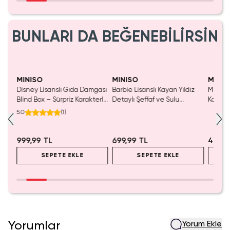
BUNLARI DA BEĞENEBİLİRSİN
Yalnızca 1 Adet Kaldı.
Tükenmeden Satın Al
MINISO
MINISO
MINIS
Disney Lisanslı Gıda Damgası
Barbie Lisanslı Kayan Yıldız
Miniso 
salsı
Blind Box – Sürpriz Karakterli
Detaylı Şeffaf ve Sulu
Kalem 
Eğlenceli Sunum
Kozmetik Çantası 21 cm
Pembe)
5.0
(
1
)
999,99 TL
699,99 TL
499,9
SEPETE EKLE
SEPETE EKLE
Yorumlar
Yorum Ekle