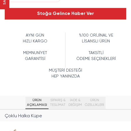
Stoğa Gelince Haber Ver
AYNI GÜN
%100 ORİJİNAL VE
HIZLI KARGO
LİSANSLI ÜRÜN
MEMNUNİYET
TAKSİTLİ
GARANTİSİ
ÖDEME SEÇENEKLERİ
MÜŞTERİ DESTEĞİ
HEP YANINIZDA
ÜRÜN
SİPARİŞ &
İADE &
ÜRÜN
AÇIKLAMASI
TESLİMAT
DEĞİŞİM
ÖZELLIKLERI
Çoklu Halka Küpe