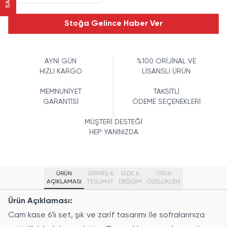
Stoğa Gelince Haber Ver
AYNI GÜN
%100 ORİJİNAL VE
HIZLI KARGO
LİSANSLI ÜRÜN
MEMNUNİYET
TAKSİTLİ
GARANTİSİ
ÖDEME SEÇENEKLERİ
MÜŞTERİ DESTEĞİ
HEP YANINIZDA
ÜRÜN
SİPARİŞ &
İADE &
ÜRÜN
AÇIKLAMASI
TESLİMAT
DEĞİŞİM
ÖZELLIKLERI
Ürün Açıklaması:
Cam kase 6'lı set, şık ve zarif tasarımı ile sofralarınıza