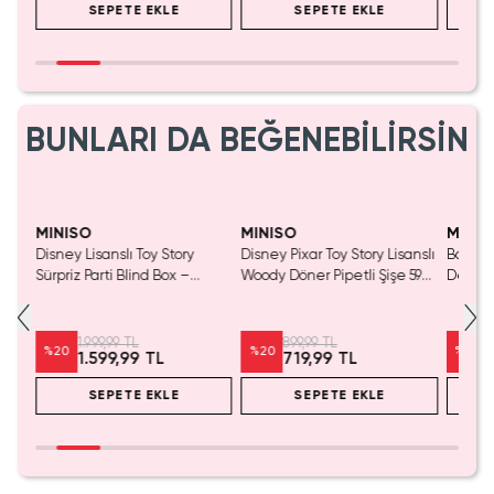
SEPETE EKLE
SEPETE EKLE
BUNLARI DA BEĞENEBİLİRSİN
Yaln
Tük
MINISO
MINISO
MINIS
Disney Lisanslı Toy Story
Disney Pixar Toy Story Lisanslı
Barbie 
Mavi
Sürpriz Parti Blind Box –
Woody Döner Pipetli Şişe 590
Detaylı
a
Koleksiyonluk Figür
mL – Kovboy Temalı Tasarım
Kozmet
1.999,99 TL
899,99 TL
%
20
%
20
%
20
1.599,99 TL
719,99 TL
SEPETE EKLE
SEPETE EKLE