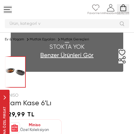
Favorilerim
Hesabım
SEPETİM
Ürün, katego
Ev & Yaşam
Mutfak Eşyaları
Mutfak Gereçleri
STOKTA YOK
Benzer Ürünleri Gör
MINISO
Cam Kase 6'Lı
SANA ÖZEL FIRSAT
129,99 TL
Miniso
Özel Koleksiyon