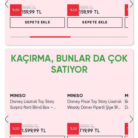
u
Asya Mutfağı Yardımcısı 24
Fonksiyonel Meyve Sebze
Logolu
Cm
Yıkama ve Bulaşık Süzücü
199,99 TL
199,99 TL
%
20
%
20
%
20
159,99 TL
159,99 TL
37,8 Cm
SEPETE EKLE
SEPETE EKLE
KAÇIRMA, BUNLAR DA ÇOK
SATIYOR
Yaln
Tük
MINISO
MINISO
MINIS
Disney Lisanslı Toy Story
Disney Pixar Toy Story Lisanslı
Barbie 
Mavi
Sürpriz Parti Blind Box –
Woody Döner Pipetli Şişe 590
Detaylı
a
Koleksiyonluk Figür
mL – Kovboy Temalı Tasarım
Kozmet
1.999,99 TL
899,99 TL
%
20
%
20
%
20
1.599,99 TL
719,99 TL