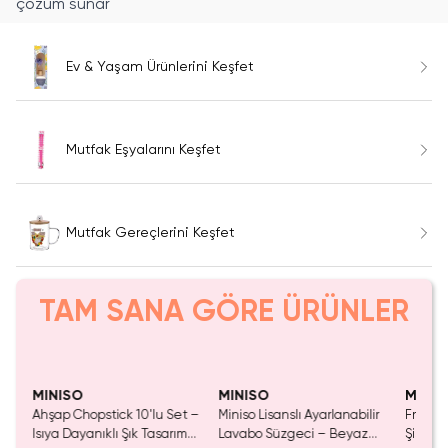
çözüm sunar
Ev & Yaşam Ürünlerini Keşfet
Mutfak Eşyalarını Keşfet
Mutfak Gereçlerini Keşfet
TAM SANA GÖRE ÜRÜNLER
Yalnızca 4 Adet Kaldı.
Tükeniyor!
SAKIN KAÇIRMA!
Yaln
Tükenmeden Satın Al
Tük
MINISO
MINISO
MINIS
k
Ahşap Chopstick 10'lu Set –
Miniso Lisanslı Ayarlanabilir
Friends
,5
Isıya Dayanıklı Şık Tasarım
Lavabo Süzgeci – Beyaz
Şişe A