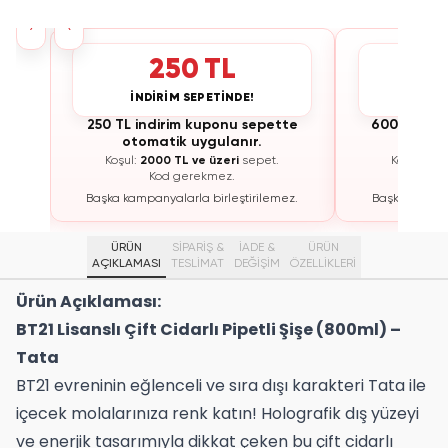
›
‹
250 TL
İNDİRİM SEPETİNDE!
İNDİ
te
250 TL indirim kuponu sepette
600 TL ind
otomatik uygulanır.
otoma
Koşul:
2000 TL ve üzeri
sepet.
Koşul:
300
Kod gerekmez.
K
ez.
Başka kampanyalarla birleştirilemez.
Başka kampan
ÜRÜN
SİPARİŞ &
İADE &
ÜRÜN
AÇIKLAMASI
TESLİMAT
DEĞİŞİM
ÖZELLIKLERI
Ürün Açıklaması:
BT21 Lisanslı Çift Cidarlı Pipetli Şişe (800ml) –
Tata
BT21 evreninin eğlenceli ve sıra dışı karakteri Tata ile
içecek molalarınıza renk katın! Holografik dış yüzeyi
ve enerjik tasarımıyla dikkat çeken bu çift cidarlı