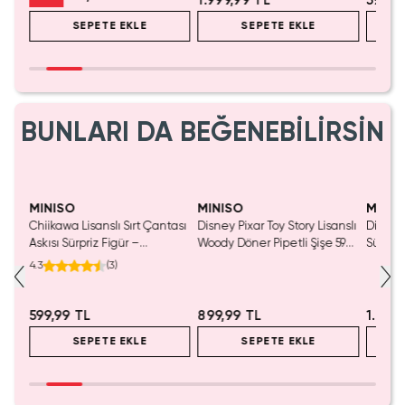
1.999,99 TL
599,9
SEPETE EKLE
SEPETE EKLE
BUNLARI DA BEĞENEBİLİRSİN
MINISO
MINISO
MINIS
Chiikawa Lisanslı Sırt Çantası
Disney Pixar Toy Story Lisanslı
Disney 
Mavi
Askısı Sürpriz Figür –
Woody Döner Pipetli Şişe 590
Sürpriz
a
Koleksiyonluk Blind Box
mL – Kovboy Temalı Tasarım
Koleksi
4.3
(
3
)
Anahtarlık Aksesuar
599,99 TL
899,99 TL
1.999
SEPETE EKLE
SEPETE EKLE