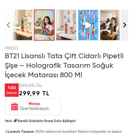
MINISO
BT21 Lisanslı Tata Çift Cidarlı Pipetli
Şişe – Holografik Tasarım Soğuk
İçecek Matarası 800 Ml
599,99 TL
%
50
299,99 TL
İndirim
Miniso
Özel Koleksiyon
Yeni: 🌈 Renkli Günlerin Enerji Dolu Eşlikçisi!
🎨
Lisanslı Tasarım:
BT21'in eğlenceli karakteri Tata'nın holografik ve baskılı