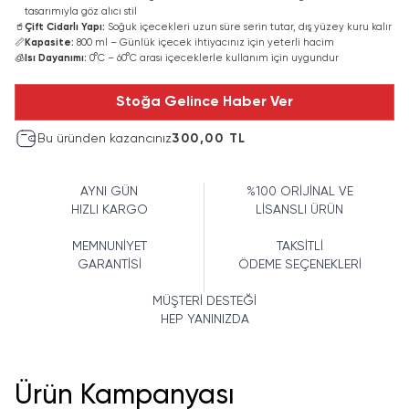
tasarımıyla göz alıcı stil
🥤
Çift Cidarlı Yapı:
Soğuk içecekleri uzun süre serin tutar, dış yüzey kuru kalır
📏
Kapasite:
800 ml – Günlük içecek ihtiyacınız için yeterli hacim
🧊
Isı Dayanımı:
0°C – 60°C arası içeceklerle kullanım için uygundur
Stoğa Gelince Haber Ver
Bu üründen kazancınız
300,00 TL
AYNI GÜN
%100 ORİJİNAL VE
HIZLI KARGO
LİSANSLI ÜRÜN
MEMNUNİYET
TAKSİTLİ
GARANTİSİ
ÖDEME SEÇENEKLERİ
MÜŞTERİ DESTEĞİ
HEP YANINIZDA
Ürün Kampanyası