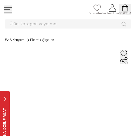
Favorilerim
Hesabım
SEPETİM
Ürün, kategori
Ev & Yaşam
Plastik Şişeler
SANA ÖZEL FIRSAT