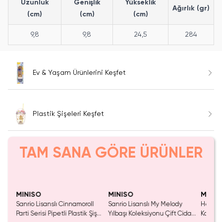
Uzunluk
Genişlik
Yükseklik
Ağırlık (gr)
(cm)
(cm)
(cm)
9,8
9,8
24,5
284
Ev & Yaşam Ürünlerini Keşfet
Plastik Şişeleri Keşfet
TAM SANA GÖRE ÜRÜNLER
Yalnızca 1 Adet Kaldı.
SAKIN KAÇIRMA!
Tükeniyor!
Yaln
Tükenmeden Satın Al
Tük
MINISO
MINISO
MINIS
ı
Sanrio Lisanslı Cinnamoroll
Sanrio Lisanslı My Melody
Hello K
u
Parti Serisi Pipetli Plastik Şişe
Yılbaşı Koleksiyonu Çift Cidarlı
Koleks