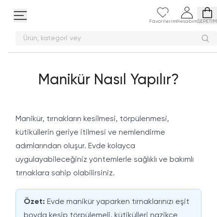
Favorilerim
Hesabım
SEPETİM
Ürün, kategori
Manikür Nasıl Yapılır?
Manikür, tırnakların kesilmesi, törpülenmesi,
kütiküllerin geriye itilmesi ve nemlendirme
adımlarından oluşur. Evde kolayca
uygulayabileceğiniz yöntemlerle sağlıklı ve bakımlı
tırnaklara sahip olabilirsiniz.
Özet:
Evde manikür yaparken tırnaklarınızı eşit
boyda kesip törpülemeli, kütikülleri nazikçe