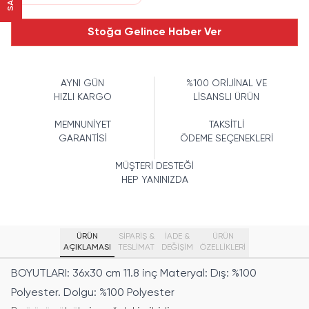
Stoğa Gelince Haber Ver
AYNI GÜN
%100 ORİJİNAL VE
HIZLI KARGO
LİSANSLI ÜRÜN
MEMNUNİYET
TAKSİTLİ
GARANTİSİ
ÖDEME SEÇENEKLERİ
MÜŞTERİ DESTEĞİ
HEP YANINIZDA
ÜRÜN
SİPARİŞ &
İADE &
ÜRÜN
AÇIKLAMASI
TESLİMAT
DEĞİŞİM
ÖZELLIKLERI
BOYUTLARI: 36x30 cm 11.8 inç Materyal: Dış: %100
Polyester. Dolgu: %100 Polyester