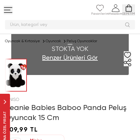
Favorilerim
Hesabım
SEPETİM
Ürün, kategori
Oyuncak & Kırtasiye
Oyuncak
Peluş Oyuncaklar
STOKTA YOK
Benzer Ürünleri Gör
MINISO
Beanie Babies Baboo Panda Peluş
SANA ÖZEL FIRSAT
Oyuncak 15 Cm
309,99 TL