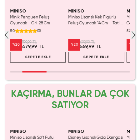
MINISO
MINISO
MINIS
uş
Minik Penguen Peluş
Miniso Lisanslı Kek Figürlü
Miniso 
n
Oyuncak - Gri-28 Cm
Peluş Oyuncak 14 Cm – Tatlı
Cadılar
Sevimli Tasarım
Pengue
5.0
(
3
)
5.0
Cm
599,99 TL
699,99 TL
%
20
%
20
%
20
479,99 TL
559,99 TL
SEPETE EKLE
SEPETE EKLE
KAÇIRMA, BUNLAR DA ÇOK
SATIYOR
SAKIN KAÇIRMA!
MINISO
MINISO
MINIS
Miniso Lisanslı Soft Fufu
Disney Lisanslı Gıda Damgası
Miniso 