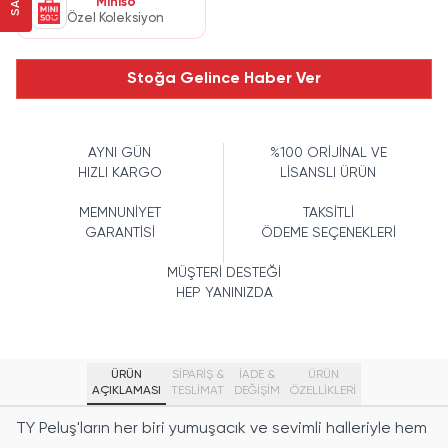
Miniso
Özel Koleksiyon
Stoğa Gelince Haber Ver
AYNI GÜN
%100 ORİJİNAL VE
HIZLI KARGO
LİSANSLI ÜRÜN
MEMNUNİYET
TAKSİTLİ
GARANTİSİ
ÖDEME SEÇENEKLERİ
MÜŞTERİ DESTEĞİ
HEP YANINIZDA
ÜRÜN
SİPARİŞ &
İADE &
ÜRÜN
AÇIKLAMASI
TESLİMAT
DEĞİŞİM
ÖZELLIKLERI
TY Peluş'ların her biri yumuşacık ve sevimli halleriyle hem