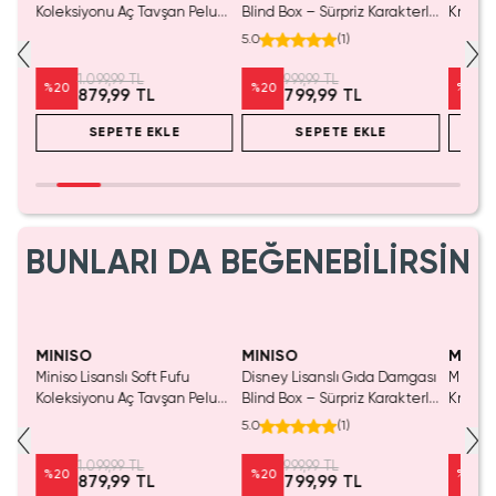
Koleksiyonu Aç Tavşan Peluş
Blind Box – Sürpriz Karakterli
Kristal
Oyuncak
Eğlenceli Sunum
Cm
5.0
(
1
)
1.099,99 TL
999,99 TL
%
20
%
20
%
20
879,99 TL
799,99 TL
SEPETE EKLE
SEPETE EKLE
BUNLARI DA BEĞENEBİLİRSİN
SAKIN KAÇIRMA!
MINISO
MINISO
MINIS
Miniso Lisanslı Soft Fufu
Disney Lisanslı Gıda Damgası
Miniso 
Koleksiyonu Aç Tavşan Peluş
Blind Box – Sürpriz Karakterli
Kristal
Oyuncak
Eğlenceli Sunum
Cm
5.0
(
1
)
1.099,99 TL
999,99 TL
%
20
%
20
%
20
879,99 TL
799,99 TL