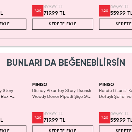
899,99 TL
699,99 TL
%
20
%
20
TL
719,99 TL
559,99 T
EKLE
SEPETE EKLE
SEPETE
BUNLARI DA BEĞENEBİLİRSİN
Yalnızca 1 Adet K
Tükenmeden Sat
MINISO
MINISO
y Story
Disney Pixar Toy Story Lisanslı
Barbie Lisanslı K
d Box –
Woody Döner Pipetli Şişe 590
Detaylı Şeffaf ve
r
mL – Kovboy Temalı Tasarım
Kozmetik Çantas
899,99 TL
699,99 TL
%
20
%
20
TL
719,99 TL
559,99 T
EKLE
SEPETE EKLE
SEPETE