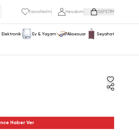
Favorilerim
Hesabım
SEPETİM
Elektronik
Ev & Yaşam
Aksesuar
Seyahat
ince Haber Ver