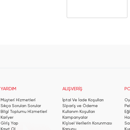
YARDIM
ALIŞVERİŞ
PO
Müşteri Hizmetleri
İptal Ve İade Koşulları
Oy
Sıkça Sorulan Sorular
Sipariş ve Ödeme
Pe
Bilgi Toplumu Hizmetleri
Kullanım Koşulları
Eğ
Kariyer
Kampanyalar
Har
Giriş Yap
Kişisel Verilerin Korunması
San
Kayıt Ol
Kanunu
Ku