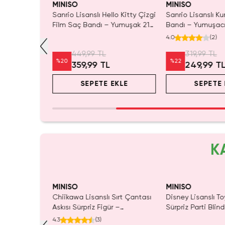
MINISO
MINISO
yvan Serisi
Sanrio Lisanslı Hello Kitty Çizgi
Sanrio Lisanslı K
ı Kedi 22 Cm
Film Saç Bandı – Yumuşak 21
Bandı – Yumuşacı
kımı İçin
Cm
ve Makyaj Bandı
4.0
(
2
)
449,99 TL
319,99 TL
%
20
%
22
359,99 TL
249,99 T
EKLE
SEPETE EKLE
SEPETE 
K
MINISO
MINISO
ı Çift Taraflı
Chiikawa Lisanslı Sırt Çantası
Disney Lisanslı To
Mavi 140 x
Askısı Sürpriz Figür –
Sürpriz Parti Blin
ada Konfor
Koleksiyonluk Blind Box
Koleksiyonluk Figü
4.3
(
3
)