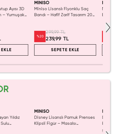
MINISO
MINISO
utup Ayısı 3D
Miniso Lisanslı Fiyonklu Saç
Miniso Lisanslı M
m – Yumuşak
Bandı – Hafif Zarif Tasarım 20
Bnini Saç Bandı
dı
Cm
Cilt Bakımı İçi
Esnek
299,99 TL
349,99 TL
%
20
%
20
L
239,99 TL
279,99 
 EKLE
SEPETE EKLE
SEPET
OR
aldı.
ın Al
MINISO
MINISO
ayan Yıldız
Disney Lisanslı Pamuk Prenses
Disney Lisanslı
 Sulu
Klipsli Figür – Masalsı
Blind Box – Sürp
ı 21 cm
Koleksiyon
Eğlenceli Sunu
5.0
(
1
)