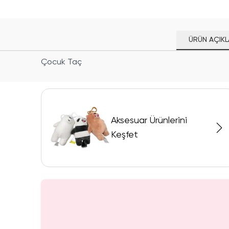
ÜRÜN AÇIKL
Çocuk Taç
Aksesuar Ürünlerini
Keşfet
yor!
SAKIN 