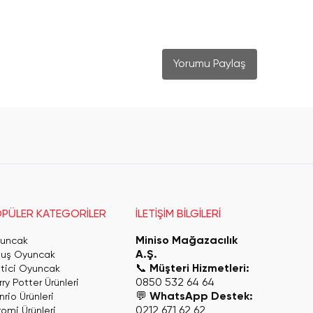
Yorumu Paylaş
PÜLER KATEGORİLER
İLETİŞİM BİLGİLERİ
Miniso Mağazacılık
uncak
A.Ş.
luş Oyuncak
📞
Müşteri Hizmetleri:
itici Oyuncak
0850 532 64 64
ry Potter Ürünleri
💬
WhatsApp Destek:
rio Ürünleri
0212 671 62 62
romi Ürünleri