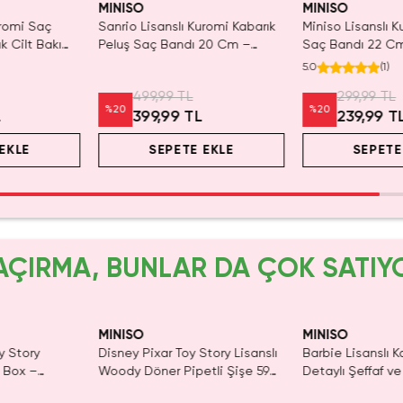
MINISO
MINISO
uromi Saç
Sanrio Lisanslı Kuromi Kabarık
Miniso Lisanslı K
k Cilt Bakımı
Peluş Saç Bandı 20 Cm –
Saç Bandı 22 C
 20 Cm
Makyaj & Cilt Bakımı
Esnek Bakım Ban
5.0
(
1
)
499,99 TL
299,99 TL
%
20
%
20
L
399,99 TL
239,99 T
EKLE
SEPETE EKLE
SEPETE
AÇIRMA, BUNLAR DA ÇOK SATIY
Yalnızca 1 Adet K
Tükenmeden Sat
MINISO
MINISO
y Story
Disney Pixar Toy Story Lisanslı
Barbie Lisanslı K
d Box –
Woody Döner Pipetli Şişe 590
Detaylı Şeffaf ve
r
mL – Kovboy Temalı Tasarım
Kozmetik Çantas