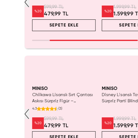
Anahtarlık Aksesuar
599,99 TL
1.999,99 TL
%
20
%
20
L
479,99 TL
1.599,99 
EKLE
SEPETE EKLE
SEPETE 
MINISO
MINISO
ı Çift Taraflı
Chiikawa Lisanslı Sırt Çantası
Disney Lisanslı To
Mavi 140 x
Askısı Sürpriz Figür –
Sürpriz Parti Blin
ada Konfor
Koleksiyonluk Blind Box
Koleksiyonluk Figü
4.3
(
3
)
Anahtarlık Aksesuar
599,99 TL
1.999,99 TL
%
20
%
20
L
479,99 TL
1.599,99 
EKLE
SEPETE EKLE
SEPETE 