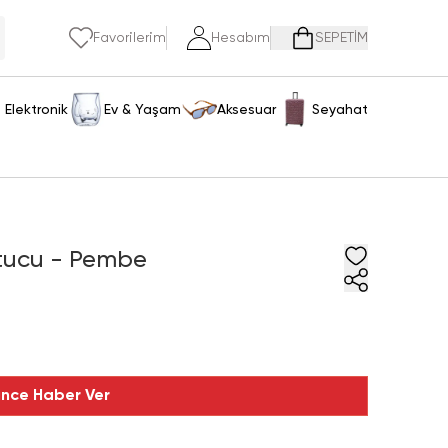
Favorilerim
Hesabım
SEPETİM
Elektronik
Ev & Yaşam
Aksesuar
Seyahat
utucu - Pembe
ince Haber Ver