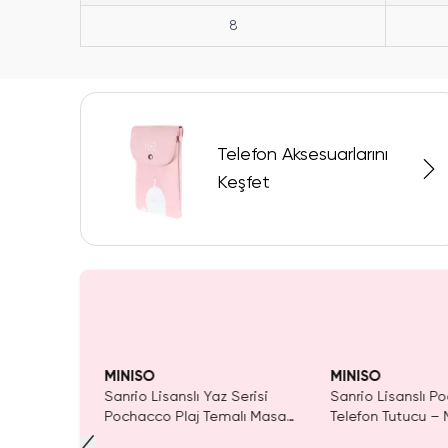
8
Telefon Aksesuarlarını
Keşfet
dı.
Yalnızca 4 Adet Kaldı.
SAKIN KAÇIRMA!
Tükeni
 Al
Tükenmeden Satın Al
MINISO
MINISO
 Melody
Sanrio Lisanslı Yaz Serisi
Sanrio Lisanslı 
Sevimli Masa
Pochacco Plaj Temalı Masa
Telefon Tutucu –
Üstü Telefon Tutucu ve Tablet
Düzenleyici