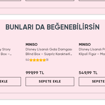
BUNLARI DA BEĞENEBİLİRSİN
MINISO
MINISO
y Story
Disney Lisanslı Gıda Damgası
Disney Lisanslı 
d Box –
Blind Box – Sürpriz Karakterli
Klipsli Figür – Ma
r
Eğlenceli Sunum
Koleksiyon
5.0
(
1
)
999,99 TL
549,99 TL
EKLE
SEPETE EKLE
SEPETE