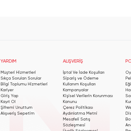
YARDIM
ALIŞVERİŞ
PO
Müşteri Hizmetleri
İptal Ve İade Koşulları
Oy
Sıkça Sorulan Sorular
Sipariş ve Ödeme
Pe
Bilgi Toplumu Hizmetleri
Kullanım Koşulları
Eğ
Kariyer
Kampanyalar
Har
Giriş Yap
Kişisel Verilerin Korunması
San
Kayıt Ol
Kanunu
Ku
Şifremi Unuttum
Çerez Politikası
We
Alışveriş Sepetim
Aydınlatma Metni
Dis
Mesafeli Satış
Bo
Sözleşmesi
An