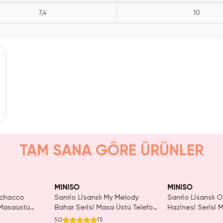
7,4
10
TAM SANA GÖRE ÜRÜNLER
yor!
Yalnızca 3 Adet Kaldı.
Yalnızca 4 Adet 
SAKIN
Tükenmeden Satın Al
Tükenmeden Sat
MINISO
MINISO
Pochacco
Sanrio Lisanslı My Melody
Sanrio Lisanslı 
 Masaüstü
Bahar Serisi Masa Üstü Telefon
Hazinesi Serisi 
Tutucu Figürlü Stand
Masa Üstü Telefo
5.0
(
1
)