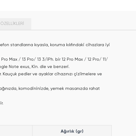
ÖZELLIKLERI
on standlarına kıyasla, koruma kılıfındaki cihazlara iyi
ro Max / 13 Pro/ 13 3/iPh. bir 12 Pro Max / 12 Pro/ 11/
gle Note exus, Kin. dle ve benzeri.
 Kauçuk pedler ve ayaklar cihazınızı çizilmelere ve
mutfağınızda, komodininizde, yemek masanızda rahat
r.
Ağırlık (gr)