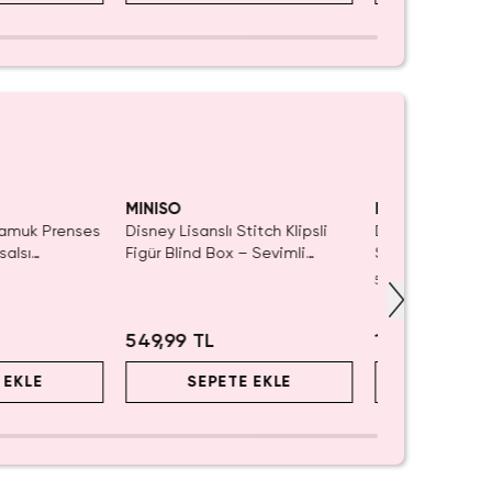
MINISO
MINISO
Pamuk Prenses
Disney Lisanslı Stitch Klipsli
Disney Lisanslı 
salsı
Figür Blind Box – Sevimli
Serisi Sürpriz Fi
Koleksiyon
Koleksiyonluk Bl
5.0
(
1
)
549,99 TL
1.699,99 TL
 EKLE
SEPETE EKLE
SEPET