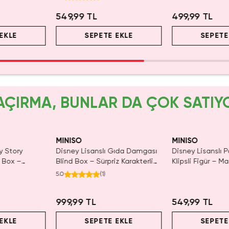
cm
549,99 TL
499,99 TL
EKLE
SEPETE EKLE
SEPETE
AÇIRMA, BUNLAR DA ÇOK SATIY
MINISO
MINISO
y Story
Disney Lisanslı Gıda Damgası
Disney Lisanslı 
d Box –
Blind Box – Sürpriz Karakterli
Klipsli Figür – Ma
r
Eğlenceli Sunum
Koleksiyon
5.0
(
1
)
999,99 TL
549,99 TL
EKLE
SEPETE EKLE
SEPETE