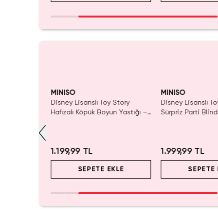
yor!
MINISO
MINISO
ory Lisanslı
Disney Lisanslı Toy Story
Disney Lisanslı To
ik Şişe 550
Hafızalı Köpük Boyun Yastığı –
Sürpriz Parti Blin
m
Seyahat 24 Cm
Koleksiyonluk Figü
1.199,99 TL
1.999,99 TL
EKLE
SEPETE EKLE
SEPETE 