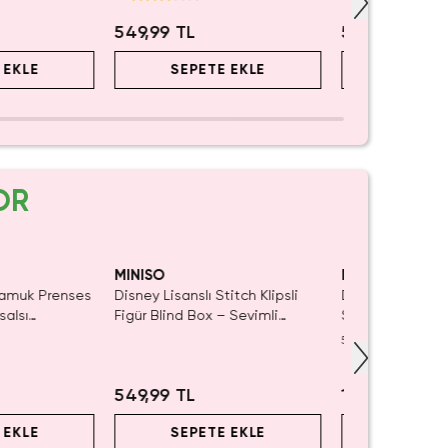
549,99 TL
549,99 TL
 EKLE
SEPETE EKLE
SEPET
OR
MINISO
MINISO
Pamuk Prenses
Disney Lisanslı Stitch Klipsli
Disney Lisanslı 
salsı
Figür Blind Box – Sevimli
Serisi Sürpriz Fi
Koleksiyon
Koleksiyonluk Bl
5.0
(
1
)
549,99 TL
1.699,99 TL
 EKLE
SEPETE EKLE
SEPET