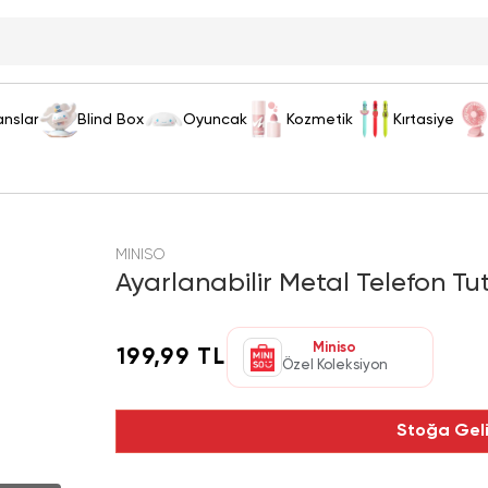
anslar
Blind Box
Oyuncak
Kozmetik
Kırtasiye
MINISO
Ayarlanabilir Metal Telefon T
Miniso
199,99 TL
Özel Koleksiyon
Stoğa Gel