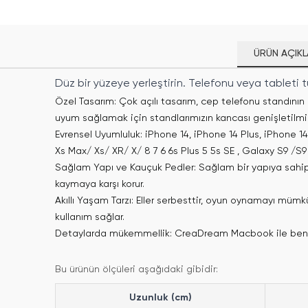
ÜRÜN AÇIKL
Düz bir yüzeye yerleştirin. Telefonu veya tableti t
Özel Tasarım: Çok açılı tasarım, cep telefonu standının 
uyum sağlamak için standlarımızın kancası genişletilmiş
Evrensel Uyumluluk: iPhone 14, iPhone 14 Plus, iPhone 14
Xs Max/ Xs/ XR/ X/ 8 7 6 6s Plus 5 5s SE , Galaxy S9 /S
Sağlam Yapı ve Kauçuk Pedler: Sağlam bir yapıya sahip d
kaymaya karşı korur.
Akıllı Yaşam Tarzı: Eller serbesttir, oyun oynamayı mü
kullanım sağlar.
Detaylarda mükemmellik: CreaDream Macbook ile benzer
Bu ürünün ölçüleri aşağıdaki gibidir:
Uzunluk (cm)