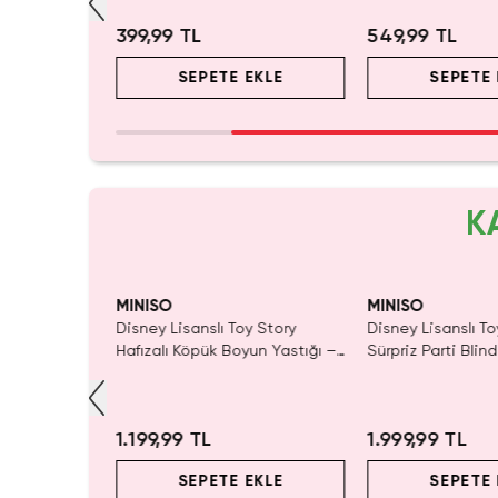
Standı
399,99 TL
549,99 TL
EKLE
SEPETE EKLE
SEPETE 
K
yor!
MINISO
MINISO
ory Lisanslı
Disney Lisanslı Toy Story
Disney Lisanslı To
ik Şişe 550
Hafızalı Köpük Boyun Yastığı –
Sürpriz Parti Blin
m
Seyahat 24 Cm
Koleksiyonluk Figü
1.199,99 TL
1.999,99 TL
EKLE
SEPETE EKLE
SEPETE 