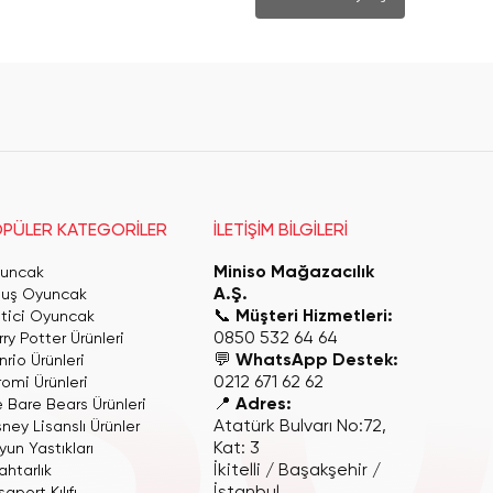
PÜLER KATEGORİLER
İLETİŞİM BİLGİLERİ
Miniso Mağazacılık
uncak
A.Ş.
luş Oyuncak
📞
Müşteri Hizmetleri:
itici Oyuncak
0850 532 64 64
ry Potter Ürünleri
💬
WhatsApp Destek:
rio Ürünleri
0212 671 62 62
romi Ürünleri
📍
Adres:
 Bare Bears Ürünleri
Atatürk Bulvarı No:72,
ney Lisanslı Ürünler
Kat: 3
yun Yastıkları
İkitelli / Başakşehir /
ahtarlık