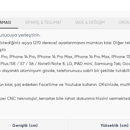
AMASI
SİPARİŞ & TESLİMAT
İADE & DEĞİŞİM
ÜRÜN 
utucuya yerleştirin.
istediğiniz açıya (270 derece) ayarlanmasını mümkün kılar. Diğer telef
tir.
 Pro, iPhone 14 Pro, iPhone 14 Pro Max, iPhone 14 Pro Max, iPhone 13 P
9 Plus/S8 / S7 / S6 / Note9/Note 8, LG, IPAD mini, Samsung Tab, Goo
ayanıklı alüminyum gövde, telefonunuzu sabit bir şekilde tutabilir.
mkün kılar, şarj ederken Facetime ve Youtube kullanın. Ofisinizde, 
 CNC teknolojisi, kenarları bile rahat dokunma hissini vermektedi
Genişlik (cm)
Yükseklik (cm)