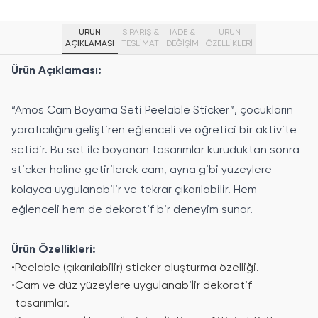
ÜRÜN
SİPARİŞ &
İADE &
ÜRÜN
AÇIKLAMASI
TESLİMAT
DEĞİŞİM
ÖZELLIKLERI
Ürün Açıklaması:
“Amos Cam Boyama Seti Peelable Sticker”, çocukların
yaratıcılığını geliştiren eğlenceli ve öğretici bir aktivite
setidir. Bu set ile boyanan tasarımlar kuruduktan sonra
sticker haline getirilerek cam, ayna gibi yüzeylere
kolayca uygulanabilir ve tekrar çıkarılabilir. Hem
eğlenceli hem de dekoratif bir deneyim sunar.
Ürün Özellikleri:
•
Peelable (çıkarılabilir) sticker oluşturma özelliği.
•
Cam ve düz yüzeylere uygulanabilir dekoratif
tasarımlar.