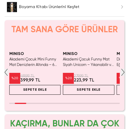
Boyama Kitabı Ürünlerini Keşfet
TAM SANA GÖRE ÜRÜNLER
Yalnızca 3 Adet Kaldı.
Yalnızca 4 Adet Kaldı.
SAKIN KAÇIRMA!
Tükenmeden Satın Al
Tükenmeden Satın Al
MINISO
MINISO
MINIS
risi
Akademi Çocuk Mini Funny
Akademi Çocuk Funny Mat
Disney
5
Mat Denizlerin Altında – 6
Siyah Unicorn – Yıkanabilir ve
Eğlenc
t ©
Kalemli Aktivite Seti
Silinebilir Boyama Matı
Scratc
499,99 TL
279,99 TL
%
20
%
20
%
20
399,99 TL
223,99 TL
SEPETE EKLE
SEPETE EKLE
KAÇIRMA, BUNLAR DA ÇOK