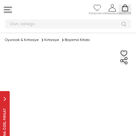
Favorilerim
Hesabım
SEPETİM
Ürün,
Oyuncak & Kırtasiye
Kırtasiye
Boyama Kitabı
SANA ÖZEL FIRSAT