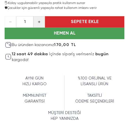
🖐️
Kolay uygulanabilir yapısıyla pratik kullanım sunar
🛡️
Çocuklar için güvenli yapısıyla rahat kullanım imkanı verir
SEPETE EKLE
1
HEMEN AL
Bu üründen kazancınız
170,00 TL
12
saat
49
dakika
içinde sipariş verirseniz
bugün
kargoda!
AYNI GÜN
%100 ORİJİNAL VE
HIZLI KARGO
LİSANSLI ÜRÜN
MEMNUNİYET
TAKSİTLİ
GARANTİSİ
ÖDEME SEÇENEKLERİ
MÜŞTERİ DESTEĞİ
HEP YANINIZDA