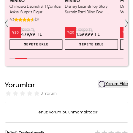
MINISO
MINISO
MINIS
Chiikawa Lisanslı Sırt Çantası
Disney Lisanslı Toy Story
Disney 
Mavi
Askısı Sürpriz Figür –
Sürpriz Parti Blind Box –
Woody 
a
Koleksiyonluk Blind Box
Koleksiyonluk Figür
mL – K
4.3
(
3
)
Anahtarlık Aksesuar
599,99 TL
1.999,99 TL
%
20
%
20
%
20
479,99 TL
1.599,99 TL
SEPETE EKLE
SEPETE EKLE
Yorumlar
Yorum Ekle
0 Yorum
Henüz yorum bulunmamaktadır