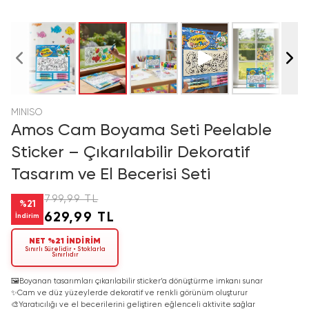
MINISO
Amos Cam Boyama Seti Peelable
Sticker – Çıkarılabilir Dekoratif
Tasarım ve El Becerisi Seti
799,99 TL
%
21
629,99 TL
İndirim
NET %21 İNDİRİM
Sınırlı Sürelidir • Stoklarla
Sınırlıdır
🖼️
Boyanan tasarımları çıkarılabilir sticker’a dönüştürme imkanı sunar
✨
Cam ve düz yüzeylerde dekoratif ve renkli görünüm oluşturur
🎨
Yaratıcılığı ve el becerilerini geliştiren eğlenceli aktivite sağlar