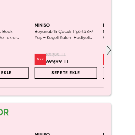
ÇIRMA!
ükeniyor!
SAKIN KAÇIRMA!
MINISO
MINISO
c Book
Boyanabilir Çocuk Tişörtü 6-7
Miniso Lisanslı 
Ve Tekrar
Yaş – Keçeli Kalem Hediyeli
Çerçeveli Boya
yama Kitabı
Yıkanabilir Tasarım
– Dekoratif Boy
899,99 TL
299,99 TL
%
22
%
20
L
699,99 TL
239,99 
 EKLE
SEPETE EKLE
SEPET
OR
aldı.
ın Al
MINISO
MINISO