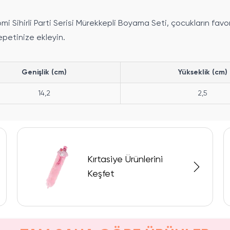
romi Sihirli Parti Serisi Mürekkepli Boyama Seti, çocukların f
petinize ekleyin.
Genişlik (cm)
Yükseklik (cm)
14,2
2,5
Kırtasiye Ürünlerini
Keşfet