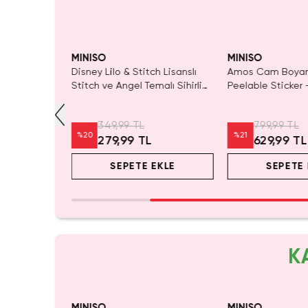
RMA!
Yalnızca 1 Adet Kaldı.
Tükenmeden Satın Al
MINISO
MINISO
 Seti Sun
Disney Lilo & Stitch Lisanslı
Amos Cam Boyam
klar İçin
Stitch ve Angel Temalı Sihirli
Peelable Sticker –
i Geliştirme
Suyla Renklenen Yeniden
Dekoratif Tasarım
Kullanılabilir Aktivite Seti
Becerisi Seti
349,99 TL
799,99 TL
%
20
%
21
279,99 TL
629,99 TL
EKLE
SEPETE EKLE
SEPETE 
K
MINISO
MINISO