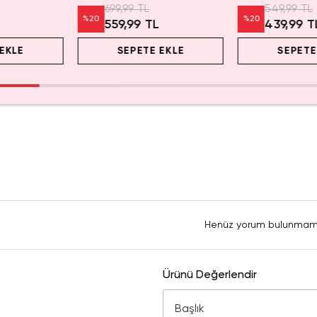
699,99 TL
549,99 TL
%
20
%
20
L
559,99 TL
439,99 T
EKLE
SEPETE EKLE
SEPETE
Henüz yorum bulunmam
Ürünü Değerlendir