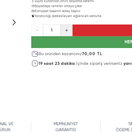
💧
Suyla kullanılan sihirli boyama sistemi
🎨
Boyadıkça renkler ortaya çıkar
👜
Kompakt tasarım kolay taşınır
🧠
Yaratıcılığı destekleyen eğlenceli aktivite
1
HE
Bu üründen kazancınız
70,00 TL
19
saat
23
dakika
içinde sipariş verirseniz
yarı
İNAL VE
MEMNUNİYET
TA
 ÜRÜN
GARANTİSİ
ÖDEME 