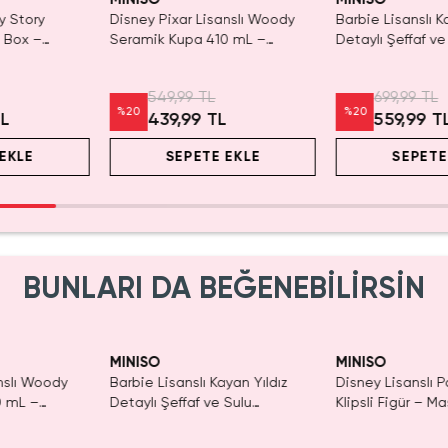
y Story
Disney Pixar Lisanslı Woody
Barbie Lisanslı K
d Box –
Seramik Kupa 410 mL –
Detaylı Şeffaf ve
r
Eğlenceli Karakter Tasarımı
Kozmetik Çantas
549,99 TL
699,99 TL
%
20
%
20
TL
439,99 TL
559,99 T
EKLE
SEPETE EKLE
SEPETE
BUNLARI DA BEĞENEBİLİRSİN
Yalnızca 1 Adet Kaldı.
Tükenmeden Satın Al
MINISO
MINISO
nslı Woody
Barbie Lisanslı Kayan Yıldız
Disney Lisanslı 
0 mL –
Detaylı Şeffaf ve Sulu
Klipsli Figür – Ma
r Tasarımı
Kozmetik Çantası 21 cm
Koleksiyon