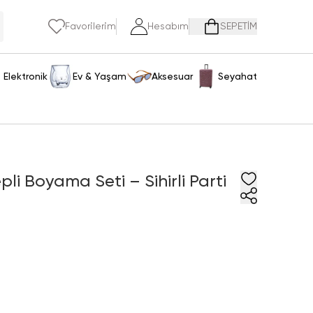
Favorilerim
Hesabım
SEPETİM
Elektronik
Ev & Yaşam
Aksesuar
Seyahat
li Boyama Seti – Sihirli Parti