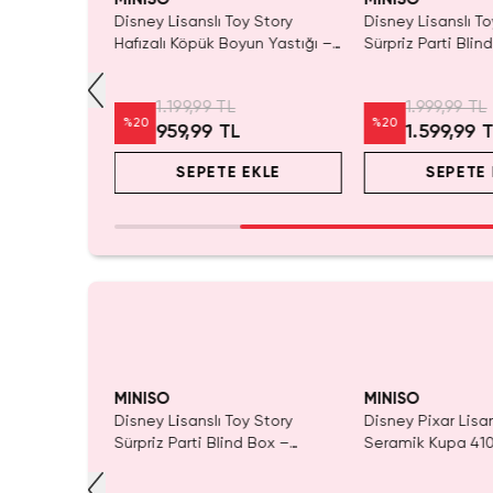
Sırt Çantası
Disney Lisanslı Toy Story
Disney Lisanslı To
 –
Hafızalı Köpük Boyun Yastığı –
Sürpriz Parti Blin
d Box
Seyahat 24 Cm
Koleksiyonluk Figü
r
1.199,99 TL
1.999,99 TL
%
20
%
20
959,99 TL
1.599,99 
EKLE
SEPETE EKLE
SEPETE 
MINISO
MINISO
y Story
Disney Lisanslı Toy Story
Disney Pixar Lisa
un Yastığı –
Sürpriz Parti Blind Box –
Seramik Kupa 41
Koleksiyonluk Figür
Eğlenceli Karakte