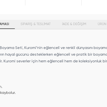
AMASI
SİPARİŞ & TESLİMAT
İADE & DEĞİŞİM
ÜRÜN 
li Boyama Seti, Kuromi’nin eğlenceli ve renkli dünyasını boyama k
arın hayal gücünü desteklerken eğlenceli ve pratik bir boya
r. Kuromi severler için hem eğlenceli hem de koleksiyonluk bir
m.
kaybolur.