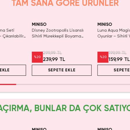
TAM SANA GÖRE ÜRÜNLER
Yalnızca 3 Adet Kaldı.
Tükeniyor!
SAKIN KA
T
Tükenmeden Satın Al
MINISO
MINISO
a Seti
Disney Zootropolis Lisanslı
Luna Aqua Magi
 Çıkarılabilir
Sihirli Mürekkepli Boyama
Oyunlar – Sihirli 
 ve El
Kitabı – Suyla Renklenen
Kullanılabilir Bo
Tekrar Kullanılabilir Kitap
299,99 TL
199,99 TL
%
20
%
20
239,99 TL
159,99 T
EKLE
SEPETE EKLE
SEPETE
AÇIRMA, BUNLAR DA ÇOK SATIY
Yalnızca 1 Adet K
Tükenmeden Sat
MINISO
MINISO