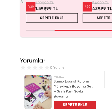
1.999,99 TL
549,99 TL
%
20
%
20
1.599,99 TL
439,99 T
EKLE
SEPETE EKLE
SEPETE 
Yorumlar
0 Yorum
MINISO
Sanrio Lisanslı Kuromi
Mürekkepli Boyama Seti
– Sihirli Parti Suyla
Boyama
SEPETE EKLE