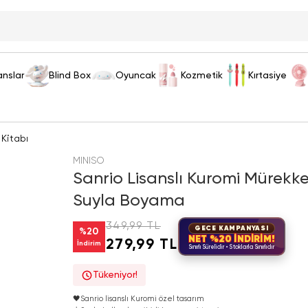
anslar
Blind Box
Oyuncak
Kozmetik
Kırtasiye
Kitabı
MINISO
Sanrio Lisanslı Kuromi Mürekkep
Suyla Boyama
349,99 TL
GECE KAMPANYASI
%
20
NET %20 İNDİRİM!
279,99 TL
İndirim
Sınırlı Sürelidir • Stoklarla Sınırlıdır
Tükeniyor!
🖤
Sanrio lisanslı Kuromi özel tasarım