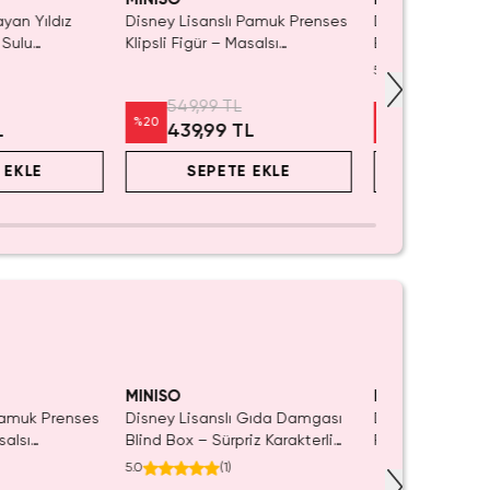
ayan Yıldız
Disney Lisanslı Pamuk Prenses
Disney Lisanslı
 Sulu
Klipsli Figür – Masalsı
Blind Box – Sürp
ı 21 cm
Koleksiyon
Eğlenceli Sunu
5.0
(
1
)
549,99 TL
999,99 TL
%
20
%
20
L
439,99 TL
799,99 
 EKLE
SEPETE EKLE
SEPET
MINISO
MINISO
Pamuk Prenses
Disney Lisanslı Gıda Damgası
Disney Lisanslı S
salsı
Blind Box – Sürpriz Karakterli
Figür Blind Box 
Eğlenceli Sunum
Koleksiyon
5.0
(
1
)