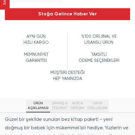
Stoğa Gelince Haber Ver
AYNI GÜN
%100 ORİJİNAL VE
HIZLI KARGO
LİSANSLI ÜRÜN
MEMNUNİYET
TAKSİTLİ
GARANTİSİ
ÖDEME SEÇENEKLERİ
MÜŞTERİ DESTEĞİ
HEP YANINIZDA
ÜRÜN
SİPARİŞ &
İADE &
ÜRÜN
AÇIKLAMASI
TESLİMAT
DEĞİŞİM
ÖZELLIKLERI
Güzel bir şekilde sunulan bez kitap paketi - yeni
doğmuş bir bebek için mükemmel bir hediye. Yüzlerin ve