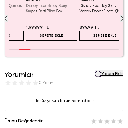
MINISO
MINISO
MINIS
tası
Disney Lisanslı Toy Story
Disney Pixar Toy Story Lisanslı
Disney
Sürpriz Parti Blind Box –
Woody Döner Pipetli Şişe 590
Blind B
Koleksiyonluk Figür
mL – Kovboy Temalı Tasarım
Eğlenc
5.0
1.999,99 TL
899,99 TL
999,9
SEPETE EKLE
SEPETE EKLE
Yorumlar
Yorum Ekle
0 Yorum
Henüz yorum bulunmamaktadır
Ürünü Değerlendir