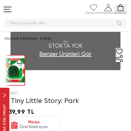
Favorilerim
Hesabım
SEPETİM
Peluş oyuncak ara
Oyuncak & Kırtasiye
Kitap
STOKTA YOK
Benzer Ürünleri Gör
MINISO
A Tiny Little Story: Park
SANA ÖZEL FIRSAT
339,99 TL
Miniso
Özel Koleksiyon