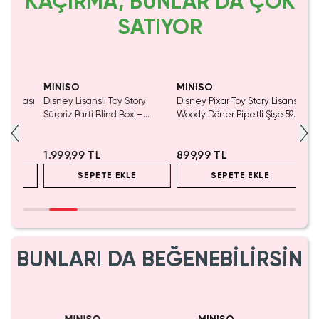
KAÇIRMA, BUNLAR DA ÇOK
SATIYOR
MINISO
MINISO
MINIS
tası
Disney Lisanslı Toy Story
Disney Pixar Toy Story Lisanslı
Disney
Sürpriz Parti Blind Box –
Woody Döner Pipetli Şişe 590
Blind B
Koleksiyonluk Figür
mL – Kovboy Temalı Tasarım
Eğlenc
5.0
1.999,99 TL
899,99 TL
999,9
SEPETE EKLE
SEPETE EKLE
BUNLARI DA BEĞENEBİLİRSİN