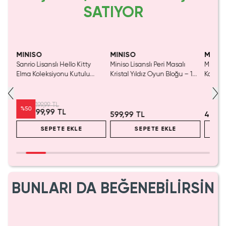
SATIYOR
Yalnızca 1 Adet Kaldı.
Tükenmeden Satın Al
MINISO
MINISO
MINIS
Sanrio Lisanslı Hello Kitty
Miniso Lisanslı Peri Masalı
Miniso 
luş
Elma Koleksiyonu Kutulu
Kristal Yıldız Oyun Bloğu – 14
Kalem 
Çelik Pipet
Cm
Pembe)
199,99 TL
%
50
99,99 TL
599,99 TL
499,9
SEPETE EKLE
SEPETE EKLE
BUNLARI DA BEĞENEBİLİRSİN
Yalnızca 1 Adet Kaldı.
Tükenmeden Satın Al