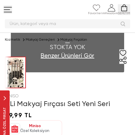
Favorilerim
Hesabım
SEPETİM
Ürün, kategori vey
Kozmetik
Makyaj Gereçleri
Makyaj Fırçaları
STOKTA YOK
Benzer Ürünleri Gör
MINISO
5'Li Makyaj Fırçası Seti Yeni Seri
SANA ÖZEL FIRSAT
79,99 TL
Miniso
Özel Koleksiyon