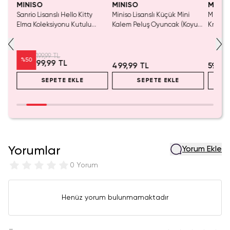
MINISO
MINISO
MINIS
Sanrio Lisanslı Hello Kitty
Miniso Lisanslı Küçük Mini
Miniso 
luş
Elma Koleksiyonu Kutulu
Kalem Peluş Oyuncak (Koyu
Kristal
Çelik Pipet
Pembe) - 17 cm
Cm
199,99 TL
%
50
99,99 TL
499,99 TL
599,9
SEPETE EKLE
SEPETE EKLE
Yorumlar
Yorum Ekle
0 Yorum
Henüz yorum bulunmamaktadır