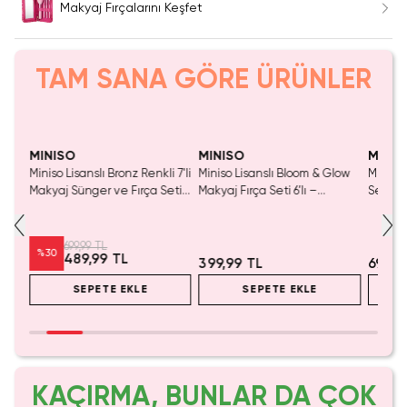
Makyaj Fırçalarını Keşfet
TAM SANA GÖRE ÜRÜNLER
Yalnızca 2 Adet Kaldı.
Yaln
Tükenmeden Satın Al
Tük
MINISO
MINISO
MINIS
low
Miniso Lisanslı Bronz Renkli 7'li
Miniso Lisanslı Bloom & Glow
Miniso 
Makyaj Sünger ve Fırça Seti -
Makyaj Fırça Seti 6’lı –
Serisi 
Profesyonel Yüz ve Göz
Taşınabilir 19 Cm
Fırças
Makyaj Seti 19 cm
Seti (7
699,99 TL
%
30
489,99 TL
399,99 TL
699,9
SEPETE EKLE
SEPETE EKLE
KAÇIRMA, BUNLAR DA ÇOK