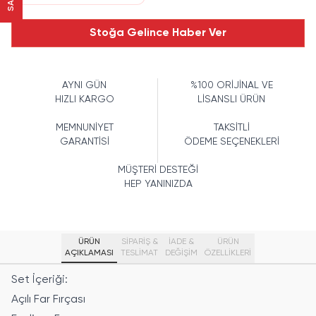
Stoğa Gelince Haber Ver
AYNI GÜN
%100 ORİJİNAL VE
HIZLI KARGO
LİSANSLI ÜRÜN
MEMNUNİYET
TAKSİTLİ
GARANTİSİ
ÖDEME SEÇENEKLERİ
MÜŞTERİ DESTEĞİ
HEP YANINIZDA
ÜRÜN
SİPARİŞ &
İADE &
ÜRÜN
AÇIKLAMASI
TESLİMAT
DEĞİŞİM
ÖZELLIKLERI
Set İçeriği:
Açılı Far Fırçası