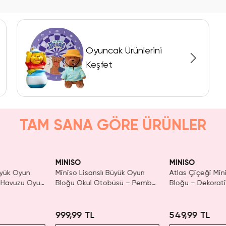
Oyuncak Ürünlerini
Keşfet
TAM SANA GÖRE ÜRÜNLER
aldı.
Yalnızca 4 Adet Kaldı.
Yalnızca 3 Adet 
n Al
Tükenmeden Satın Al
Tükenmeden Sat
MINISO
MINISO
üyük Oyun
Miniso Lisanslı Büyük Oyun
Atlas Çiçeği Min
k Havuzu Oyun
Bloğu Okul Otobüsü – Pembe
Bloğu – Dekorati
a
Temalı Eğitici Set
Birleştirilebilir H
999,99 TL
549,99 TL