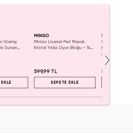
ÇIRMA!
MINISO
MINISO
ler Stamp
Miniso Lisanslı Peri Masalı
Barbie Lisanslı K
skı Sunan
Kristal Yıldız Oyun Bloğu – 14
Blind Box – Sürp
iye Damgası
Cm
5.0
(
1
)
599,99 TL
549,99 TL
 EKLE
SEPETE EKLE
SEPET