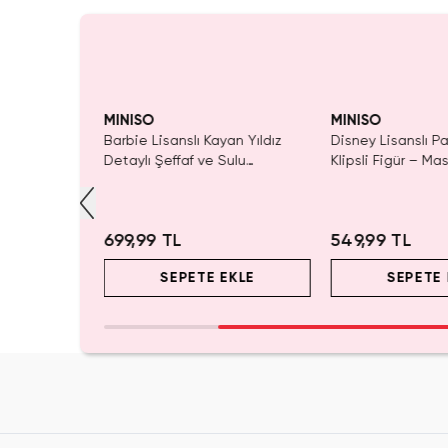
Yalnızca 1 Adet Kaldı.
Tükenmeden Satın Al
MINISO
MINISO
ıda Damgası
Barbie Lisanslı Kayan Yıldız
Disney Lisanslı 
 Karakterli
Detaylı Şeffaf ve Sulu
Klipsli Figür – Mas
Kozmetik Çantası 21 cm
Koleksiyon
699,99 TL
549,99 TL
EKLE
SEPETE EKLE
SEPETE 