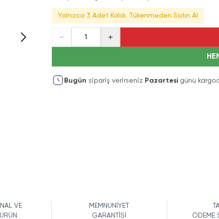
Yalnızca 3 Adet Kaldı. Tükenmeden Satın Al
1
HE
Bugün
sipariş verirseniz
Pazartesi
günü kargod
İNAL VE
MEMNUNİYET
TA
 ÜRÜN
GARANTİSİ
ÖDEME 