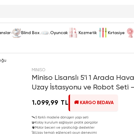
anslar
Blind Box
Oyuncak
Kozmetik
Kırtasiye
oğu
MINISO
Miniso Lisanslı 5'i 1 Arada Hava
Uzay İstasyonu ve Robot Seti –
1.099,99 TL
🚚 KARGO BEDAVA
🛰️
5 farklı modele dönüşen yapı seti
🧩
Kolay kurulum sağlayan pratik parçalar
🧠
Motor beceri ve yaratıcılığı destekler
🚀
Uzay temalı eğlenceli oyun deneyimi