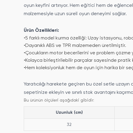
oyun keyfini artırıyor. Hem eğitici hem de eğlenceli
malzemesiyle uzun süreli oyun deneyimi sağlar.
Ürün Özellikleri:
•
5 farklı model kurma özelliği: Uzay istasyonu, rob
•
Dayanıklı ABS ve TPR malzemeden üretilmiştir.
•
Çocukların motor becerilerini ve problem çözme y
•
Kolayca birleştirilebilir parçalar sayesinde pratik
•
Hem koleksiyonluk hem de oyun için harika bir seç
Yaratıcılığı harekete geçiren bu özel setle uzayı
sepetinize ekleyin ve sınırlı stok avantajını kaçırm
Bu ürünün ölçüleri aşağıdaki gibidir:
Uzunluk (cm)
32