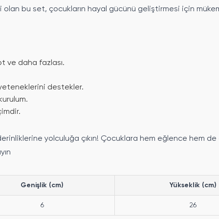
 olan bu set, çocukların hayal gücünü geliştirmesi için mükemme
ot ve daha fazlası.
eteneklerini destekler.
 kurulum.
imdir.
n derinliklerine yolculuğa çıkın! Çocuklara hem eğlence hem 
ayın
Genişlik (cm)
Yükseklik (cm)
6
26