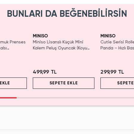
BUNLARI DA BEĞENEBİLİRSİN
Tükeniyor!
SAKIN KA
MINISO
MINISO
Pamuk Prenses
Miniso Lisanslı Küçük Mini
Cutie Serisi Rol
alsı
Kalem Peluş Oyuncak (Koyu
Panda – Hızlı Ba
Pembe) - 17 cm
Dekoratif Kırtas
2.5 Cm
499,99 TL
299,99 TL
EKLE
SEPETE EKLE
SEPETE