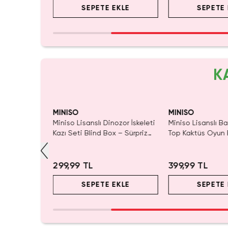
EKLE
SEPETE EKLE
SEPETE 
K
ldı.
Yalnızca 3 Adet Kaldı.
 Al
Tükenmeden Satın Al
MINISO
MINISO
 1 Arada
Miniso Lisanslı Dinozor İskeleti
Miniso Lisanslı Ba
mation Serisi
Kazı Seti Blind Box – Sürpriz
Top Kaktüs Oyun 
t – Eğitici
Figürlü Arkeoloji Oyunu
Cm – Dekoratif Eğ
ğu Seti
Oyuncak
299,99 TL
399,99 TL
EKLE
SEPETE EKLE
SEPETE 