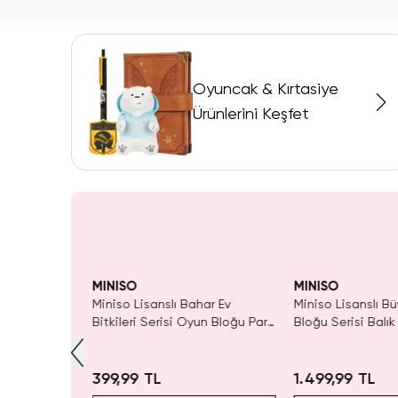
Oyuncak & Kırtasiye
Ürünlerini Keşfet
ldı.
Yalnızca 4 Adet K
 Al
Tükenmeden Satı
MINISO
MINISO
yük Oyun
Miniso Lisanslı Bahar Ev
Miniso Lisanslı B
ü – Sarı
Bitkileri Serisi Oyun Bloğu Para
Bloğu Serisi Balı
Çiçeği – Dekoratif Eğitici
Masası – 50 Parç
Oyuncak 10 Cm
399,99 TL
1.499,99 TL