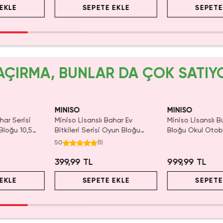
EKLE
SEPETE EKLE
SEPETE
AÇIRMA, BUNLAR DA ÇOK SATIY
Yalnızca 4 Adet Kaldı.
Yalnızca 4 Adet 
Yalnızca 4 Ad
Tükenmeden Satın Al
Tükenmeden Sat
Tükenmeden 
MINISO
MINISO
har Serisi
Miniso Lisanslı Bahar Ev
Miniso Lisanslı 
Bloğu 10,5
Bitkileri Serisi Oyun Bloğu
Bloğu Okul Otob
itici
Lilyum – Dekoratif Eğitici
Temalı Eğitici Se
5.0
(
1
)
Oyuncak 10 Cm
399,99 TL
999,99 TL
EKLE
SEPETE EKLE
SEPETE