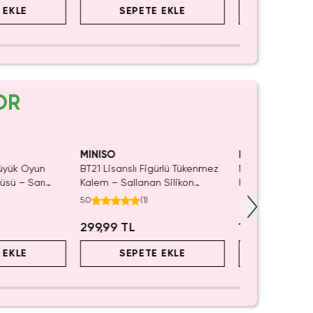
 EKLE
SEPETE EKLE
SEPET
OR
Kaldı.
et Kaldı.
SAKIN KAÇIRMA!
ın Al
Satın Al
MINISO
MINISO
Büyük Oyun
BT21 Lisanslı Figürlü Tükenmez
Miniso Lisanslı 
üsü – Sarı
Kalem – Sallanan Silikon
Kabarcık Oyunca
t
Karakter (7 Çeşit)
Asortili Tasarım
5.0
(
1
)
299,99 TL
199,99 TL
 EKLE
SEPETE EKLE
SEPET