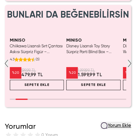
BUNLARI DA BEĞENEBİLİRSİN
MINISO
MINISO
MINIS
Chiikawa Lisanslı Sırt Çantası
Disney Lisanslı Toy Story
Disney 
Mavi
Askısı Sürpriz Figür –
Sürpriz Parti Blind Box –
Woody 
a
Koleksiyonluk Blind Box
Koleksiyonluk Figür
mL – K
4.3
(
3
)
Anahtarlık Aksesuar
599,99 TL
1.999,99 TL
%
20
%
20
%
20
479,99 TL
1.599,99 TL
SEPETE EKLE
SEPETE EKLE
Yorumlar
Yorum Ekle
0 Yorum