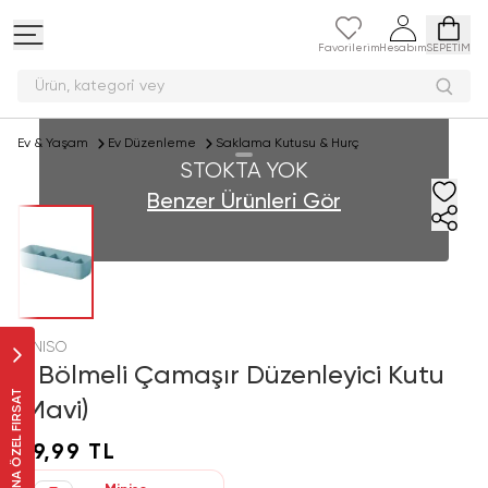
Favorilerim
Hesabım
SEPETİM
Ürün, kategori
Ev & Yaşam
Ev Düzenleme
Saklama Kutusu & Hurç
STOKTA YOK
Benzer Ürünleri Gör
MINISO
5 Bölmeli Çamaşır Düzenleyici Kutu
SANA ÖZEL FIRSAT
(Mavi)
69,99 TL