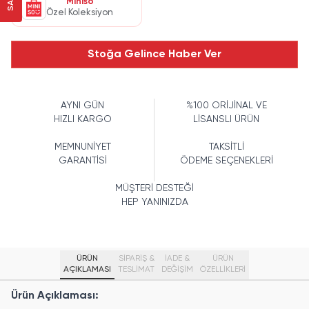
Miniso
Özel Koleksiyon
Stoğa Gelince Haber Ver
AYNI GÜN
%100 ORİJİNAL VE
HIZLI KARGO
LİSANSLI ÜRÜN
MEMNUNİYET
TAKSİTLİ
GARANTİSİ
ÖDEME SEÇENEKLERİ
MÜŞTERİ DESTEĞİ
HEP YANINIZDA
ÜRÜN
SİPARİŞ &
İADE &
ÜRÜN
AÇIKLAMASI
TESLİMAT
DEĞİŞİM
ÖZELLIKLERI
Ürün Açıklaması: