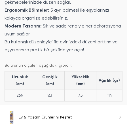
çekmecelerinizde düzen sağlar.
Ergonomik Bölmeler:
5 ayrı bölmesi ile eşyalarınızı
kolayca organize edebilirsiniz.
Modern Tasarım:
Şık ve sade rengiyle her dekorasyona
uyum sağlar.
Bu kullanışlı düzenleyici ile evinizdeki düzeni arttırın ve
eşyalarınıza pratik bir şekilde yer açın!
Bu ürünün ölçüleri aşağıdaki gibidir:
Uzunluk
Genişlik
Yükseklik
Ağırlık (gr)
(cm)
(cm)
(cm)
26,9
9,3
7,3
114
Ev & Yaşam Ürünlerini Keşfet