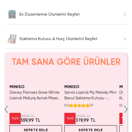
Ev Düzenleme Ürünlerini Keşfet
Saklama Kutusu & Hurç Ürünlerini Keşfet
TAM SANA GÖRE ÜRÜNLER
Yalnızca 1 Adet Kaldı.
Yaln
Tükenmeden Satın Al
Tük
MINISO
MINISO
MINIS
l 3
Disney Prenses Snow White
Sanrio Lisanslı My Melody Mini
Disney 
ci
Lisanslı Makyaj Aynalı Masa
Bavul Saklama Kutusu –
Kapakl
5 Cm
Düzenleyici – Kozmetik Ve
Dekoratif Düzenleyici 12 Cm
Kutusu 
5.0
(
1
)
5.0
Aksesuar Organizeri 16,3 Cm
699,99 TL
399,99 TL
%
20
%
20
%
20
559,99 TL
319,99 TL
SEPETE EKLE
SEPETE EKLE