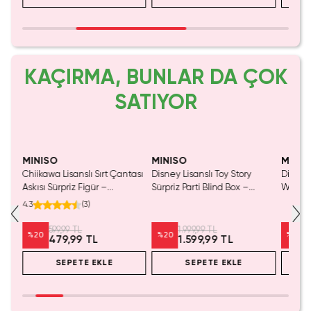
KAÇIRMA, BUNLAR DA ÇOK
SATIYOR
MINISO
MINISO
MINIS
Chiikawa Lisanslı Sırt Çantası
Disney Lisanslı Toy Story
Disney 
Mavi
Askısı Sürpriz Figür –
Sürpriz Parti Blind Box –
Woody 
a
Koleksiyonluk Blind Box
Koleksiyonluk Figür
mL – K
4.3
(
3
)
Anahtarlık Aksesuar
599,99 TL
1.999,99 TL
%
20
%
20
%
20
479,99 TL
1.599,99 TL
SEPETE EKLE
SEPETE EKLE