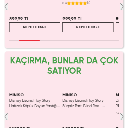
Bardak – Figürlü Borosilikat
Bardak – Sağlam Seramik
Tasarı
5.0
(
1
)
Cam Kupa 450 Ml
Kupa 360 Ml
899,99 TL
999,99 TL
899,9
SEPETE EKLE
SEPETE EKLE
KAÇIRMA, BUNLAR DA ÇOK
SATIYOR
MINISO
MINISO
MINIS
nslı
Disney Lisanslı Toy Story
Disney Lisanslı Toy Story
Disney
550
Hafızalı Köpük Boyun Yastığı
Sürpriz Parti Blind Box –
Blind B
– Seyahat 24 Cm
Koleksiyonluk Figür
Eğlenc
5.0