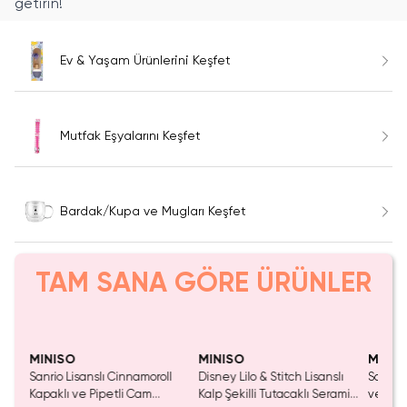
getirin!
Ev & Yaşam Ürünlerini Keşfet
Mutfak Eşyalarını Keşfet
Bardak/Kupa ve Mugları Keşfet
TAM SANA GÖRE ÜRÜNLER
MINISO
MINISO
MINIS
etli
Sanrio Lisanslı Cinnamoroll
Disney Lilo & Stitch Lisanslı
Sanrio 
My
Kapaklı ve Pipetli Cam
Kalp Şekilli Tutacaklı Seramik
ve Pipe