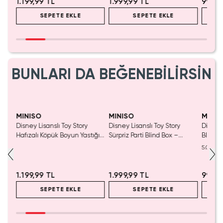
1.199,99 TL
1.999,99 TL
999,9
SEPETE EKLE
SEPETE EKLE
BUNLARI DA BEĞENEBİLİRSİN
MINISO
MINISO
MINIS
nslı
Disney Lisanslı Toy Story
Disney Lisanslı Toy Story
Disney
550
Hafızalı Köpük Boyun Yastığı
Sürpriz Parti Blind Box –
Blind B
– Seyahat 24 Cm
Koleksiyonluk Figür
Eğlenc
5.0
1.199,99 TL
1.999,99 TL
999,9
SEPETE EKLE
SEPETE EKLE