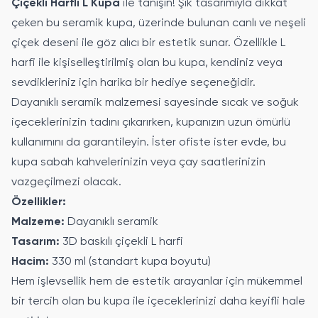
Çiçekli Harfli L Kupa
ile tanışın! Şık tasarımıyla dikkat
çeken bu seramik kupa, üzerinde bulunan canlı ve neşeli
çiçek deseni ile göz alıcı bir estetik sunar. Özellikle L
harfi ile kişiselleştirilmiş olan bu kupa, kendiniz veya
sevdikleriniz için harika bir hediye seçeneğidir.
Dayanıklı seramik malzemesi sayesinde sıcak ve soğuk
içeceklerinizin tadını çıkarırken, kupanızın uzun ömürlü
kullanımını da garantileyin. İster ofiste ister evde, bu
kupa sabah kahvelerinizin veya çay saatlerinizin
vazgeçilmezi olacak.
Özellikler:
Malzeme:
Dayanıklı seramik
Tasarım:
3D baskılı çiçekli L harfi
Hacim:
330 ml (standart kupa boyutu)
Hem işlevsellik hem de estetik arayanlar için mükemmel
bir tercih olan bu kupa ile içeceklerinizi daha keyifli hale