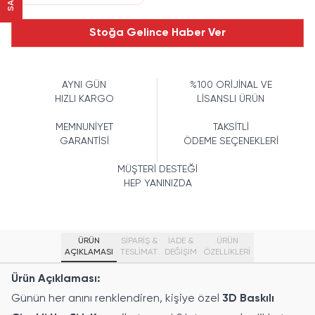
Stoğa Gelince Haber Ver
AYNI GÜN
%100 ORİJİNAL VE
HIZLI KARGO
LİSANSLI ÜRÜN
MEMNUNİYET
TAKSİTLİ
GARANTİSİ
ÖDEME SEÇENEKLERİ
MÜŞTERİ DESTEĞİ
HEP YANINIZDA
ÜRÜN
SİPARİŞ &
İADE &
ÜRÜN
AÇIKLAMASI
TESLİMAT
DEĞİŞİM
ÖZELLIKLERI
Ürün Açıklaması:
Günün her anını renklendiren, kişiye özel
3D Baskılı