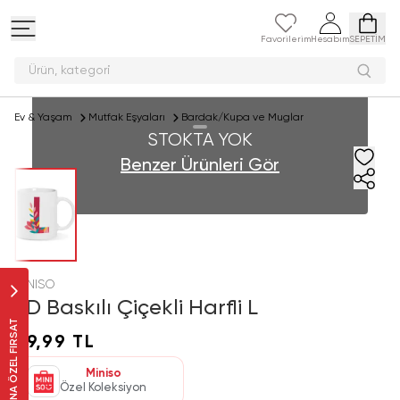
Favorilerim
Hesabım
SEPETİM
Ürün, kate
Ev & Yaşam
Mutfak Eşyaları
Bardak/Kupa ve Muglar
STOKTA YOK
Benzer Ürünleri Gör
MINISO
3D Baskılı Çiçekli Harfli L
SANA ÖZEL FIRSAT
29,99 TL
Miniso
Özel Koleksiyon