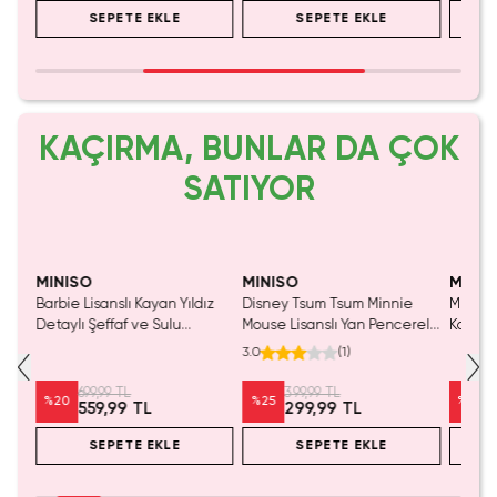
SEPETE EKLE
SEPETE EKLE
KAÇIRMA, BUNLAR DA ÇOK
SATIYOR
Yalnızca 1 Adet Kaldı.
Yalnızca 1 Adet Kaldı.
Tükenmeden Satın Al
Tükenmeden Satın Al
MINISO
MINISO
MINIS
Barbie Lisanslı Kayan Yıldız
Disney Tsum Tsum Minnie
Miniso 
Detaylı Şeffaf ve Sulu
Mouse Lisanslı Yan Pencereli
Koleksi
Kozmetik Çantası 21 cm
Mini Saklama Kutusu –
Oyunc
3.0
(
1
)
Masaüstü Organizeri
699,99 TL
399,99 TL
%
20
%
25
%
20
559,99 TL
299,99 TL
SEPETE EKLE
SEPETE EKLE