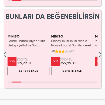
BUNLARI DA BEĞENEBİLİRSİN
Yalnızca 1 Adet Kaldı.
Yalnızca 1 Adet Kaldı.
Tükenmeden Satın Al
Tükenmeden Satın Al
MINISO
MINISO
MINIS
Barbie Lisanslı Kayan Yıldız
Disney Tsum Tsum Minnie
Miniso 
Detaylı Şeffaf ve Sulu
Mouse Lisanslı Yan Pencereli
Koleksi
Kozmetik Çantası 21 cm
Mini Saklama Kutusu –
Oyunc
3.0
(
1
)
Masaüstü Organizeri
699,99 TL
399,99 TL
%
20
%
25
%
20
559,99 TL
299,99 TL
SEPETE EKLE
SEPETE EKLE