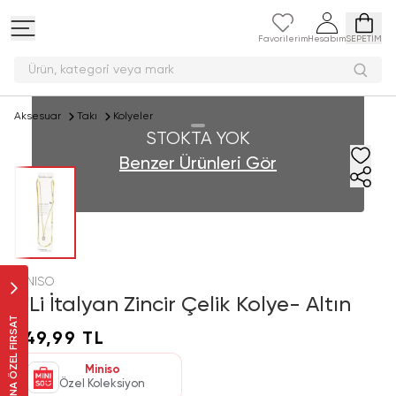
Favorilerim
Hesabım
SEPETİM
Ürün, kategori veya
Aksesuar
Takı
Kolyeler
STOKTA YOK
Benzer Ürünleri Gör
MINISO
2'Li İtalyan Zincir Çelik Kolye- Altın
SANA ÖZEL FIRSAT
149,99 TL
Miniso
Özel Koleksiyon