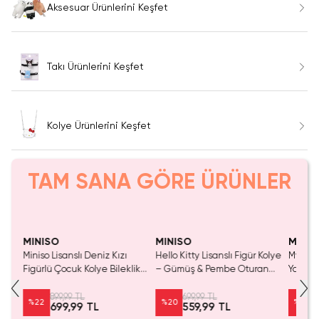
Aksesuar Ürünlerini Keşfet
Takı Ürünlerini Keşfet
Kolye Ürünlerini Keşfet
TAM SANA GÖRE ÜRÜNLER
Yalnızca 2 Adet Kaldı.
Yalnızca 3 Adet Kaldı.
Tükeniyor!
Tükenmeden Satın Al
Tükenmeden Satın Al
MINISO
MINISO
MINIS
p
Miniso Lisanslı Deniz Kızı
Hello Kitty Lisanslı Figür Kolye
My Litt
BS
Figürlü Çocuk Kolye Bileklik
– Gümüş & Pembe Oturan
Yap Bon
ve Yüzük Takı Seti
Figür Aksesuar
Takı & 
899,99 TL
699,99 TL
%
22
%
20
%
20
699,99 TL
559,99 TL