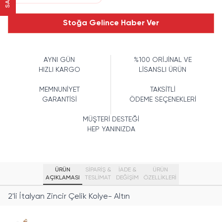
Stoğa Gelince Haber Ver
AYNI GÜN
%100 ORİJİNAL VE
HIZLI KARGO
LİSANSLI ÜRÜN
MEMNUNİYET
TAKSİTLİ
GARANTİSİ
ÖDEME SEÇENEKLERİ
MÜŞTERİ DESTEĞİ
HEP YANINIZDA
ÜRÜN
SİPARİŞ &
İADE &
ÜRÜN
AÇIKLAMASI
TESLİMAT
DEĞİŞİM
ÖZELLIKLERI
2'li İtalyan Zincir Çelik Kolye- Altın