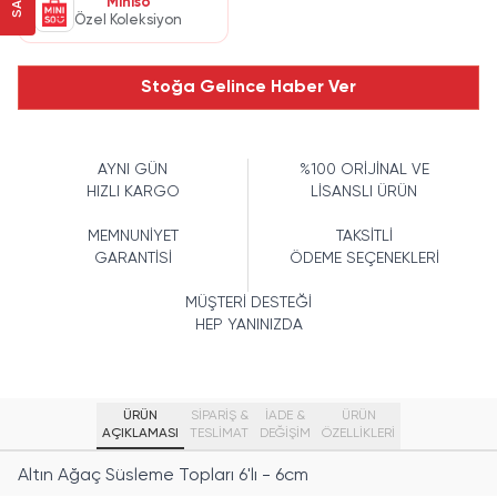
Miniso
Özel Koleksiyon
Stoğa Gelince Haber Ver
AYNI GÜN
%100 ORİJİNAL VE
HIZLI KARGO
LİSANSLI ÜRÜN
MEMNUNİYET
TAKSİTLİ
GARANTİSİ
ÖDEME SEÇENEKLERİ
MÜŞTERİ DESTEĞİ
HEP YANINIZDA
ÜRÜN
SİPARİŞ &
İADE &
ÜRÜN
AÇIKLAMASI
TESLİMAT
DEĞİŞİM
ÖZELLIKLERI
Altın Ağaç Süsleme Topları 6'lı - 6cm