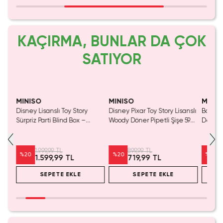
KAÇIRMA, BUNLAR DA ÇOK
SATIYOR
Yaln
Tük
MINISO
MINISO
MINIS
Disney Lisanslı Toy Story
Disney Pixar Toy Story Lisanslı
Barbie 
Mavi
Sürpriz Parti Blind Box –
Woody Döner Pipetli Şişe 590
Detaylı
a
Koleksiyonluk Figür
mL – Kovboy Temalı Tasarım
Kozmet
1.999,99 TL
899,99 TL
%
20
%
20
%
20
1.599,99 TL
719,99 TL
SEPETE EKLE
SEPETE EKLE