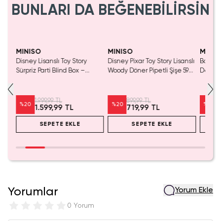
BUNLARI DA BEĞENEBİLİRSİN
Yaln
Tük
MINISO
MINISO
MINIS
Disney Lisanslı Toy Story
Disney Pixar Toy Story Lisanslı
Barbie 
Mavi
Sürpriz Parti Blind Box –
Woody Döner Pipetli Şişe 590
Detaylı
a
Koleksiyonluk Figür
mL – Kovboy Temalı Tasarım
Kozmet
1.999,99 TL
899,99 TL
%
20
%
20
%
20
1.599,99 TL
719,99 TL
SEPETE EKLE
SEPETE EKLE
Yorumlar
Yorum Ekle
0 Yorum