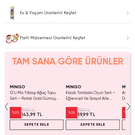
Ev & Yaşam Ürünlerini Keşfet
Parti Malzemesi Ürünlerini Keşfet
TAM SANA GÖRE ÜRÜNLER
Yalnızca 2 Adet Kaldı.
Yalnızca 2 Adet Kaldı.
Tükenmeden Satın Al
Tükenmeden Satın Al
MINISO
MINISO
MINIS
ı
12'Li Mix Yılbaşı Ağaç Topu
Klasik Tombala Oyun Seti –
Askılı 
aba
Seti – Parlak Gold Gümüş
Eğlenceli Ve Sosyal Aile
Dekora
Kırmızı Dekorasyon 4 Cm
Aktivitesi
Süsü 2
179,99 TL
79,99 TL
%
20
%
25
%
20
143,99 TL
59,99 TL
SEPETE EKLE
SEPETE EKLE