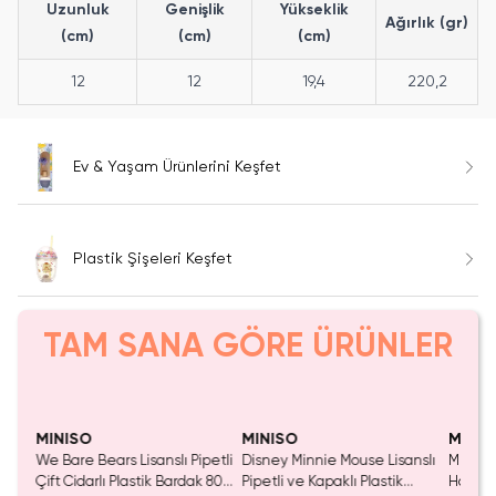
Uzunluk
Genişlik
Yükseklik
Ağırlık (gr)
(cm)
(cm)
(cm)
12
12
19,4
220,2
Ev & Yaşam Ürünlerini Keşfet
Plastik Şişeleri Keşfet
TAM SANA GÖRE ÜRÜNLER
Tükeniyor!
Yalnızca 2 Adet Kaldı.
Tükenmeden Satın Al
MINISO
MINISO
MINI
petli
Disney Minnie Mouse Lisanslı
Miniso Lisanslı Sevimli Yavru
Barbie 
k 800
Pipetli ve Kapaklı Plastik
Hayvan Serisi Plastik Suluk –
Pipetli