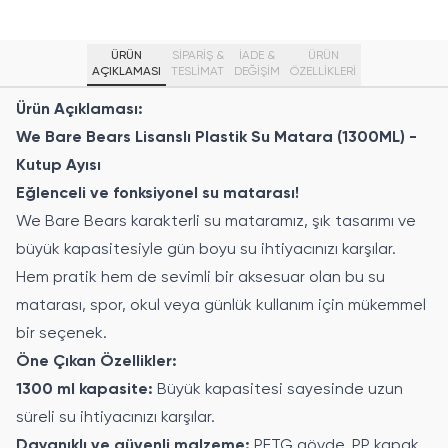
ÜRÜN
SİPARİŞ &
İADE &
ÜRÜN
AÇIKLAMASI
TESLİMAT
DEĞİŞİM
ÖZELLIKLERI
Ürün Açıklaması:
We Bare Bears Lisanslı Plastik Su Matara (1300ML) -
Kutup Ayısı
Eğlenceli ve fonksiyonel su matarası!
We Bare Bears karakterli su mataramız, şık tasarımı ve
büyük kapasitesiyle gün boyu su ihtiyacınızı karşılar.
Hem pratik hem de sevimli bir aksesuar olan bu su
matarası, spor, okul veya günlük kullanım için mükemmel
bir seçenek.
Öne Çıkan Özellikler:
1300 ml kapasite:
Büyük kapasitesi sayesinde uzun
süreli su ihtiyacınızı karşılar.
Dayanıklı ve güvenli malzeme:
PETG gövde, PP kapak