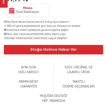
379,99 TL
Miniso
Özel Koleksiyon
🐻
We Bare Bears lisanslı sevimli Kutup Ayısı tasarım
💧
1300 ml geniş kapasitesiyle gün boyu su ihtiyacınızı karşılar
🚫
Sızdırmaz silikon halkasıyla güvenli taşıma sağlar
🎒
Okul, spor veya seyahatlerde kolay taşınır yapı
⚠️
Bulaşık makinesinde yıkanmaya uygun değildir
Stoğa Gelince Haber Ver
AYNI GÜN
%100 ORİJİNAL VE
HIZLI KARGO
LİSANSLI ÜRÜN
MEMNUNİYET
TAKSİTLİ
GARANTİSİ
ÖDEME SEÇENEKLERİ
MÜŞTERİ DESTEĞİ
HEP YANINIZDA