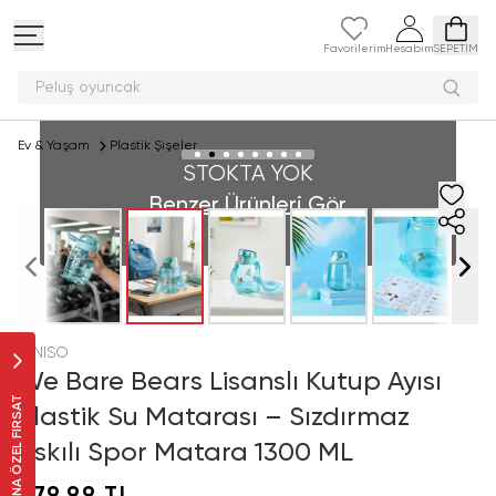
Favorilerim
Hesabım
SEPETİM
Peluş oyuncak ara
Ev & Yaşam
Plastik Şişeler
STOKTA YOK
Benzer Ürünleri Gör
MINISO
We Bare Bears Lisanslı Kutup Ayısı
SANA ÖZEL FIRSAT
Plastik Su Matarası – Sızdırmaz
Askılı Spor Matara 1300 ML