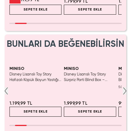
1.799,99 TL
1.199,99 TL
1.999
SEPETE EKLE
SEPETE EKLE
BUNLARI DA BEĞENEBİLİRSİN
MINISO
MINISO
MI
ry
Disney Lisanslı Toy Story
Disney Lisanslı Gıda Damgası
Dis
astığı
Sürpriz Parti Blind Box –
Blind Box – Sürpriz Karakterli
Pre
Koleksiyonluk Figür
Eğlenceli Sunum
Kol
5.0
(
1
)
1.999,99 TL
999,99 TL
54
SEPETE EKLE
SEPETE EKLE