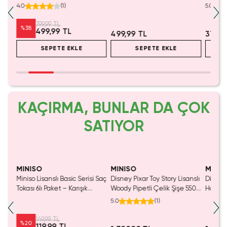
ek
Suluk 1 L - Sızdırmaz Kapaklı
Ayarlanabilir Askılı ve Pipetli
5.0
(
1
)
Matara
400 ml
%
44
499,99 TL
379,99 TL
SEPETE EKLE
SEPETE EKLE
KAÇIRMA, BUNLAR DA ÇOK
SATIYOR
Tükeniyor!
MINISO
MINISO
MINI
i Saç
Disney Pixar Toy Story Lisanslı
Disney Lisanslı Toy Story
Disney 
Woody Pipetli Çelik Şişe 550
Hafızalı Köpük Boyun Yastığı
Sürpriz
mL – Saplı Tasarım
– Seyahat 24 Cm
Koleks
5.0
(
1
)