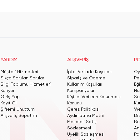
YARDIM
ALIŞVERİŞ
PO
Müşteri Hizmetleri
İptal Ve İade Koşulları
Oy
Sıkça Sorulan Sorular
Sipariş ve Ödeme
Pe
Bilgi Toplumu Hizmetleri
Kullanım Koşulları
Eğ
Kariyer
Kampanyalar
Har
Giriş Yap
Kişisel Verilerin Korunması
San
Kayıt Ol
Kanunu
Ku
Şifremi Unuttum
Çerez Politikası
We
Alışveriş Sepetim
Aydınlatma Metni
Dis
Mesafeli Satış
Bo
Sözleşmesi
An
Üyelik Sözleşmesi
Pas