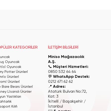
PÜLER KATEGORİLER
İLETİŞİM BİLGİLERİ
Miniso Mağazacılık
uncak
A.Ş.
luş Oyuncak
📞
Müşteri Hizmetleri:
itici Oyuncak
0850 532 64 64
ry Potter Ürünleri
💬
WhatsApp Destek:
rio Ürünleri
0212 671 62 62
romi Ürünleri
📍
Adres:
 Bare Bears Ürünleri
Atatürk Bulvarı No:72,
ney Lisanslı Ürünler
Kat: 3
yun Yastıkları
İkitelli / Başakşehir /
ahtarlık
İstanbul
aport Kılıfı