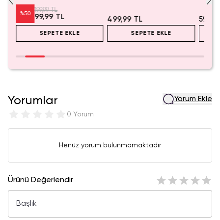
199,99 TL
%
50
99,99 TL
499,99 TL
599,9
SEPETE EKLE
SEPETE EKLE
Yorumlar
Yorum Ekle
0 Yorum
Henüz yorum bulunmamaktadır
Ürünü Değerlendir