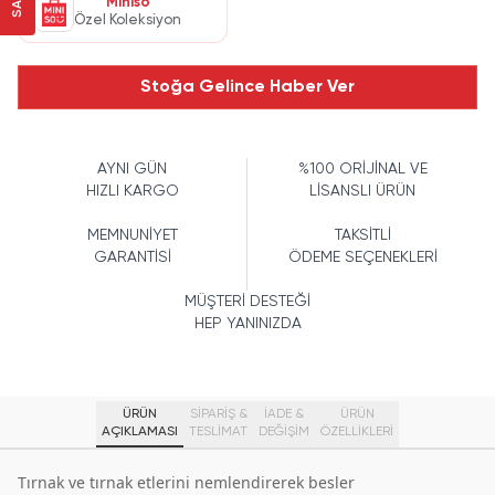
Miniso
Özel Koleksiyon
Stoğa Gelince Haber Ver
AYNI GÜN
%100 ORİJİNAL VE
HIZLI KARGO
LİSANSLI ÜRÜN
MEMNUNİYET
TAKSİTLİ
GARANTİSİ
ÖDEME SEÇENEKLERİ
MÜŞTERİ DESTEĞİ
HEP YANINIZDA
ÜRÜN
SİPARİŞ &
İADE &
ÜRÜN
AÇIKLAMASI
TESLİMAT
DEĞİŞİM
ÖZELLIKLERI
Tırnak ve tırnak etlerini nemlendirerek besler