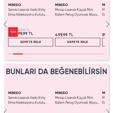
Tükenmeden Satın Al
MINISO
MINISO
MINIS
Sanrio Lisanslı Hello Kitty
Miniso Lisanslı Küçük Mini
Miniso 
luş
Elma Koleksiyonu Kutulu
Kalem Peluş Oyuncak (Koyu
Kristal
Çelik Pipet
Pembe) - 17 cm
Cm
199,99 TL
%
50
99,99 TL
499,99 TL
599,9
SEPETE EKLE
SEPETE EKLE
BUNLARI DA BEĞENEBİLİRSİN
Yalnızca 1 Adet Kaldı.
Tükenmeden Satın Al
MINISO
MINISO
MINIS
Sanrio Lisanslı Hello Kitty
Miniso Lisanslı Küçük Mini
Miniso 
luş
Elma Koleksiyonu Kutulu
Kalem Peluş Oyuncak (Koyu
Kristal
Çelik Pipet
Pembe) - 17 cm
Cm