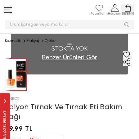
Favorilerim
Hesabım
SEPETİM
Ürün, kategori veya mark
Kozmetik
Makyaj
Ojeler
STOKTA YOK
Benzer Ürünleri Gör
MINISO
Kalyon Tırnak Ve Tırnak Eti Bakım
SANA ÖZEL FIRSAT
Yağı
69,99 TL