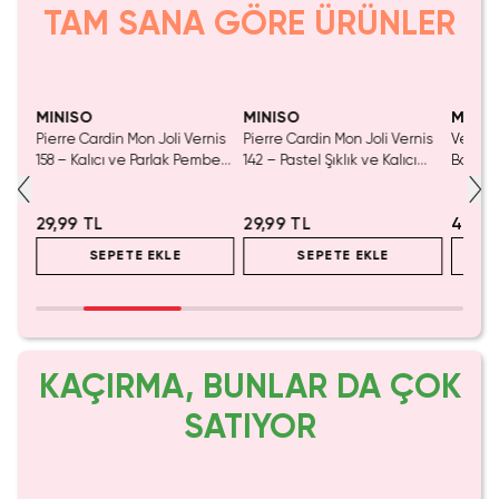
TAM SANA GÖRE ÜRÜNLER
Yalnızca 2 Adet Kaldı.
Yalnızca 4 Adet Kaldı.
Tükenmeden Satın Al
Tükenmeden Satın Al
MINISO
MINISO
MINIS
nis
Pierre Cardin Mon Joli Vernis
Pierre Cardin Mon Joli Vernis
Verybe
ı
158 – Kalıcı ve Parlak Pembe
142 – Pastel Şıklık ve Kalıcı
Bakım S
Oje
Oje
& Neml
29,99 TL
29,99 TL
499,9
SEPETE EKLE
SEPETE EKLE
KAÇIRMA, BUNLAR DA ÇOK
SATIYOR
Yalnızca 1 Adet Kaldı.