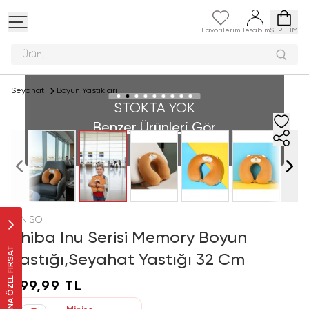
Favorilerim
Hesabım
SEPETİM
Ü
Seyahat
Boyun Yastıkları
STOKTA YOK
Benzer Ürünleri Gör
MINISO
Shiba Inu Serisi Memory Boyun
SANA ÖZEL FIRSAT
Yastığı,Seyahat Yastığı 32 Cm
599,99 TL