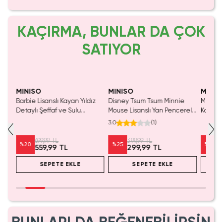
KAÇIRMA, BUNLAR DA ÇOK
SATIYOR
Yalnızca 1 Adet Kaldı.
Yalnızca 1 Adet Kaldı.
Tükenmeden Satın Al
Tükenmeden Satın Al
MINISO
MINISO
MINIS
Barbie Lisanslı Kayan Yıldız
Disney Tsum Tsum Minnie
Miniso 
Detaylı Şeffaf ve Sulu
Mouse Lisanslı Yan Pencereli
Koleksi
Kozmetik Çantası 21 cm
Mini Saklama Kutusu –
Oyunc
3.0
(
1
)
Masaüstü Organizeri
699,99 TL
399,99 TL
%
20
%
25
%
20
559,99 TL
299,99 TL
SEPETE EKLE
SEPETE EKLE