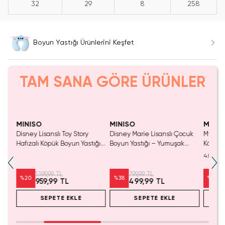
32
29
8
258
Boyun Yastığı Ürünlerini Keşfet
TAM SANA GÖRE ÜRÜNLER
MINISO
MINISO
MINIS
Disney Lisanslı Toy Story
Disney Marie Lisanslı Çocuk
My Litt
tek
Hafızalı Köpük Boyun Yastığı
Boyun Yastığı – Yumuşak
Köpük 
– Seyahat 24 Cm
Dokulu Ergonomik Seyahat
Yıldız 
4.0
Desteği 26 Cm
30 Cm
1.199,99 TL
799,99 TL
%
20
%
38
%
29
959,99 TL
499,99 TL
SEPETE EKLE
SEPETE EKLE