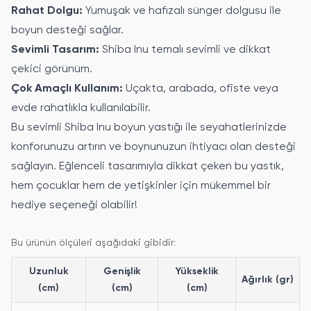
Rahat Dolgu:
Yumuşak ve hafızalı sünger dolgusu ile
boyun desteği sağlar.
Sevimli Tasarım:
Shiba Inu temalı sevimli ve dikkat
çekici görünüm.
Çok Amaçlı Kullanım:
Uçakta, arabada, ofiste veya
evde rahatlıkla kullanılabilir.
Bu sevimli Shiba Inu boyun yastığı ile seyahatlerinizde
konforunuzu artırın ve boynunuzun ihtiyacı olan desteği
sağlayın. Eğlenceli tasarımıyla dikkat çeken bu yastık,
hem çocuklar hem de yetişkinler için mükemmel bir
hediye seçeneği olabilir!
Bu ürünün ölçüleri aşağıdaki gibidir:
Uzunluk
Genişlik
Yükseklik
Ağırlık (gr)
(cm)
(cm)
(cm)