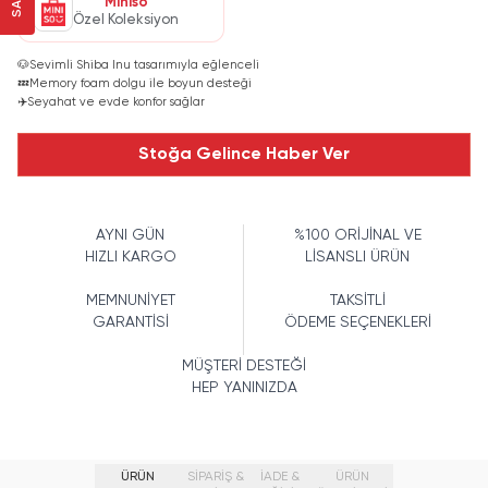
Miniso
Özel Koleksiyon
🐶
Sevimli Shiba Inu tasarımıyla eğlenceli
💤
Memory foam dolgu ile boyun desteği
✈️
Seyahat ve evde konfor sağlar
Stoğa Gelince Haber Ver
AYNI GÜN
%100 ORİJİNAL VE
HIZLI KARGO
LİSANSLI ÜRÜN
MEMNUNİYET
TAKSİTLİ
GARANTİSİ
ÖDEME SEÇENEKLERİ
MÜŞTERİ DESTEĞİ
HEP YANINIZDA
ÜRÜN
SİPARİŞ &
İADE &
ÜRÜN