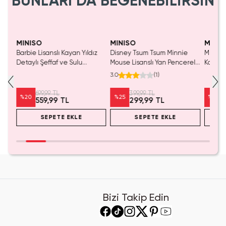
BUNLARI DA BEĞENEBİLİRSİN
Yalnızca 1 Adet Kaldı.
Yalnızca 1 Adet Kaldı.
Tükenmeden Satın Al
Tükenmeden Satın Al
MINISO
MINISO
MINIS
Barbie Lisanslı Kayan Yıldız
Disney Tsum Tsum Minnie
Miniso 
Detaylı Şeffaf ve Sulu
Mouse Lisanslı Yan Pencereli
Koleksi
Kozmetik Çantası 21 cm
Mini Saklama Kutusu –
Oyunc
3.0
(
1
)
Masaüstü Organizeri
699,99 TL
399,99 TL
%
20
%
25
%
20
559,99 TL
299,99 TL
SEPETE EKLE
SEPETE EKLE
Bizi Takip Edin