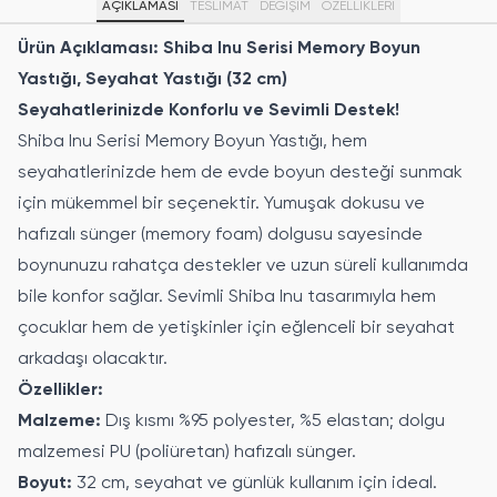
AÇIKLAMASI
TESLİMAT
DEĞİŞİM
ÖZELLIKLERI
Ürün Açıklaması: Shiba Inu Serisi Memory Boyun
Yastığı, Seyahat Yastığı (32 cm)
Seyahatlerinizde Konforlu ve Sevimli Destek!
Shiba Inu Serisi Memory Boyun Yastığı, hem
seyahatlerinizde hem de evde boyun desteği sunmak
için mükemmel bir seçenektir. Yumuşak dokusu ve
hafızalı sünger (memory foam) dolgusu sayesinde
boynunuzu rahatça destekler ve uzun süreli kullanımda
bile konfor sağlar. Sevimli Shiba Inu tasarımıyla hem
çocuklar hem de yetişkinler için eğlenceli bir seyahat
arkadaşı olacaktır.
Özellikler:
Malzeme:
Dış kısmı %95 polyester, %5 elastan; dolgu
malzemesi PU (poliüretan) hafızalı sünger.
Boyut:
32 cm, seyahat ve günlük kullanım için ideal.