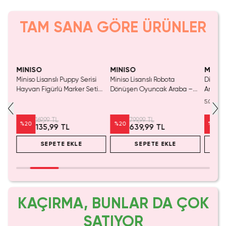
TAM SANA GÖRE ÜRÜNLER
Yalnızca 3 Adet Kaldı.
SAKIN KAÇIRMA!
Tükeniyor!
Tükenmeden Satın Al
MINISO
MINISO
MINIS
Miniso Lisanslı Puppy Serisi
Miniso Lisanslı Robota
Disney 
Hayvan Figürlü Marker Seti
Dönüşen Oyuncak Araba –
Anahtar
3’lü – Pastel Renkli Tasarım
Kepçe Kamyonu 21 Cm
Çanta 
5.0
169,99 TL
799,99 TL
%
20
%
20
%
20
135,99 TL
639,99 TL
SEPETE EKLE
SEPETE EKLE
KAÇIRMA, BUNLAR DA ÇOK
SATIYOR