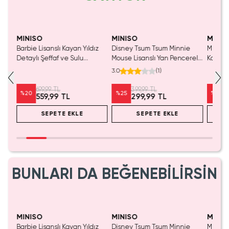
Yalnızca 1 Adet Kaldı.
Yalnızca 1 Adet Kaldı.
Tükenmeden Satın Al
Tükenmeden Satın Al
MINISO
MINISO
MINIS
Barbie Lisanslı Kayan Yıldız
Disney Tsum Tsum Minnie
Miniso 
Detaylı Şeffaf ve Sulu
Mouse Lisanslı Yan Pencereli
Koleksi
Kozmetik Çantası 21 cm
Mini Saklama Kutusu –
Oyunc
3.0
(
1
)
Masaüstü Organizeri
699,99 TL
399,99 TL
%
20
%
25
%
20
559,99 TL
299,99 TL
SEPETE EKLE
SEPETE EKLE
BUNLARI DA BEĞENEBİLİRSİN
Yalnızca 1 Adet Kaldı.
Yalnızca 1 Adet Kaldı.
Tükenmeden Satın Al
Tükenmeden Satın Al
MINISO
MINISO
MINIS
Barbie Lisanslı Kayan Yıldız
Disney Tsum Tsum Minnie
Miniso 