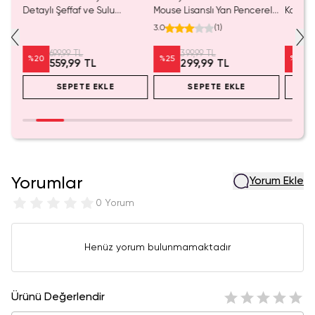
Detaylı Şeffaf ve Sulu
Mouse Lisanslı Yan Pencereli
Koleksi
Kozmetik Çantası 21 cm
Mini Saklama Kutusu –
Oyunc
3.0
(
1
)
Masaüstü Organizeri
699,99 TL
399,99 TL
%
20
%
25
%
20
559,99 TL
299,99 TL
SEPETE EKLE
SEPETE EKLE
Yorumlar
Yorum Ekle
0 Yorum
Henüz yorum bulunmamaktadır
Ürünü Değerlendir