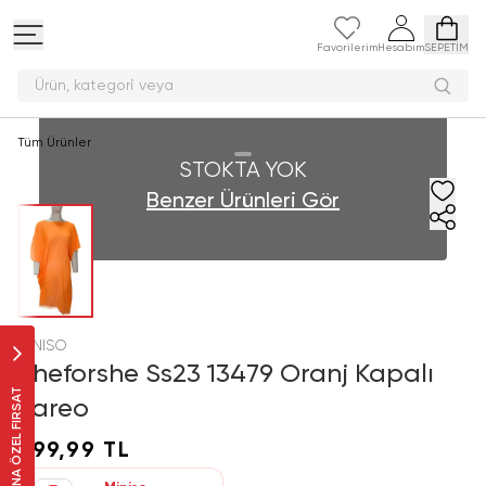
Favorilerim
Hesabım
SEPETİM
Ürün, kategori v
Tüm Ürünler
STOKTA YOK
Benzer Ürünleri Gör
MINISO
Sheforshe Ss23 13479 Oranj Kapalı
SANA ÖZEL FIRSAT
Pareo
299,99 TL