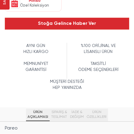
Miniso
Özel Koleksiyon
Stoğa Gelince Haber Ver
AYNI GÜN
%100 ORİJİNAL VE
HIZLI KARGO
LİSANSLI ÜRÜN
MEMNUNİYET
TAKSİTLİ
GARANTİSİ
ÖDEME SEÇENEKLERİ
MÜŞTERİ DESTEĞİ
HEP YANINIZDA
ÜRÜN
SİPARİŞ &
İADE &
ÜRÜN
AÇIKLAMASI
TESLİMAT
DEĞİŞİM
ÖZELLIKLERI
Pareo