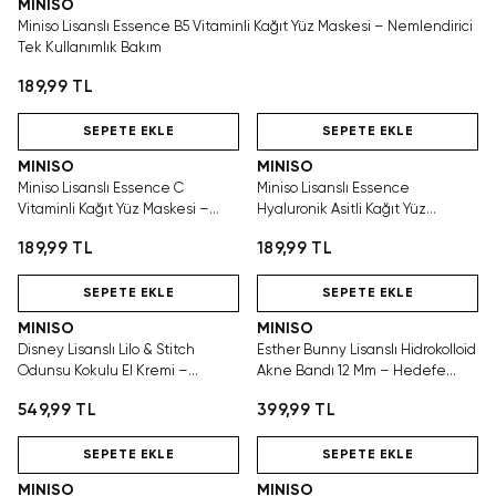
MINISO
Miniso Lisanslı Essence B5 Vitaminli Kağıt Yüz Maskesi – Nemlendirici
Tek Kullanımlık Bakım
189,99 TL
Hızlı Teslimat
Hızlı Teslimat
SEPETE EKLE
SEPETE EKLE
MINISO
MINISO
Miniso Lisanslı Essence C
Miniso Lisanslı Essence
Vitaminli Kağıt Yüz Maskesi –
Hyaluronik Asitli Kağıt Yüz
Canlandırıcı Tek Kullanımlık
Maskesi – Nemlendirici Tek
189,99 TL
189,99 TL
Bakım
Kullanımlık
Hızlı Teslimat
Hızlı Teslimat
SEPETE EKLE
SEPETE EKLE
MINISO
MINISO
Disney Lisanslı Lilo & Stitch
Esther Bunny Lisanslı Hidrokolloid
Odunsu Kokulu El Kremi –
Akne Bandı 12 Mm – Hedefe
Gliserinli Nemlendirici Bakım
Yönelik Cilt Bakımı
549,99 TL
399,99 TL
Hızlı Teslimat
Hızlı Teslimat
SEPETE EKLE
SEPETE EKLE
MINISO
MINISO