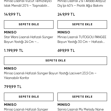
Miniso Lisanslı Vücut Temizleyici
Miniso Lisanslı 2’si 1 Arada Arayüz
Islak Mendil 20’li – Taşınabilir
Diş İpi 40’lı – Pratik Ağız Bakımı
Pratik Bakım
149,99 TL
249,99 TL
SEPETE EKLE
SEPETE EKLE
MINISO
MINISO
Star Wars Lisanslı Hafızalı Sünger
Miniso Lisanslı TUTOGOU PANGEE
Boyun Yastığı 24 Cm –
Boyun Yastığı 30 Cm – Hafızalı
Destekleyici Seyahat Konforu
Sünger Konforu
1.199,99 TL
699,99 TL
SEPETE EKLE
MINISO
Miniso Lisanslı Hafızalı Sünger Boyun Yastığı Lacivert 23,5 Cm –
Yıkanabilir Konfor
799,99 TL
SEPETE EKLE
SEPETE EKLE
MINISO
MINISO
Miniso Lisanslı Hafızalı Sünger
Sanrio Lisanslı My Melody Nane