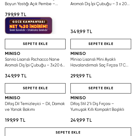
Boyun Yastığı Açık Pembe –
Aromalı Diş İpi Çubuğu – 3 x 20
Yıkanabilir Konforlu Tasarım
60 Adet
799,99 TL
GECE KAMPANYASI
NET %20 İNDİRİM!
Sınırlı Sürelidir • Stoklarla Sınırlıdır
349,99 TL
Hızlı Teslimat
SEPETE EKLE
SEPETE EKLE
MINISO
MINISO
Sanrio Lisanslı Pochacco Nane
Miniso Lisanslı Mini Ayaklı
Aromalı Diş İpi Çubuğu – 3x20 60
Havalandırmalı Saç Fırçası 17 Cm
Adet
– Taşınabilir Tasarım
349,99 TL
299,99 TL
Hızlı Teslimat
Hızlı Teslimat
SEPETE EKLE
SEPETE EKLE
MINISO
MINISO
Difaş Dil Temizleyici – Dil, Damak
Difaş Stil 2’li Diş Fırçası –
ve Yanak Bakımı
Yumuşak Kıllı Kompakt Başlıklı
199,99 TL
249,99 TL
Hızlı Teslimat
SEPETE EKLE