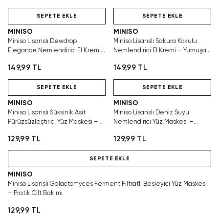
Hızlı Teslimat
Hızlı Teslimat
SEPETE EKLE
SEPETE EKLE
MINISO
MINISO
Miniso Lisanslı Dewdrop
Miniso Lisanslı Sakura Kokulu
Elegance Nemlendirici El Kremi
Nemlendirici El Kremi – Yumuşak
40 g – Yumuşak ve Bakımlı Eller
ve Bakımlı Eller
149,99 TL
149,99 TL
Hızlı Teslimat
Hızlı Teslimat
SEPETE EKLE
SEPETE EKLE
MINISO
MINISO
Miniso Lisanslı Süksinik Asit
Miniso Lisanslı Deniz Suyu
Pürüzsüzleştirici Yüz Maskesi –
Nemlendirici Yüz Maskesi –
Pratik Cilt Bakımı
Ferah ve Yumuşak Bakım
129,99 TL
129,99 TL
Hızlı Teslimat
SEPETE EKLE
MINISO
Miniso Lisanslı Galactomyces Ferment Filtratlı Besleyici Yüz Maskesi
– Pratik Cilt Bakımı
129,99 TL
Hızlı Teslimat
Hızlı Teslimat