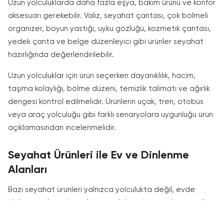
Uzun yolculuklarda daha fazla eşya, bakım ürünü ve konfor
aksesuarı gerekebilir. Valiz, seyahat çantası, çok bölmeli
organizer, boyun yastığı, uyku gözlüğü, kozmetik çantası,
yedek çanta ve belge düzenleyici gibi ürünler seyahat
hazırlığında değerlendirilebilir.
Uzun yolculuklar için ürün seçerken dayanıklılık, hacim,
taşıma kolaylığı, bölme düzeni, temizlik talimatı ve ağırlık
dengesi kontrol edilmelidir. Ürünlerin uçak, tren, otobüs
veya araç yolculuğu gibi farklı senaryolara uygunluğu ürün
açıklamasından incelenmelidir.
Seyahat Ürünleri ile Ev ve Dinlenme
Alanları
Bazı seyahat ürünleri yalnızca yolculukta değil, evde
dinlenme alanında, çalışma molalarında veya kısa süreli
rahatlama anlarında da kullanılabilir. Boyun yastığı, küçük