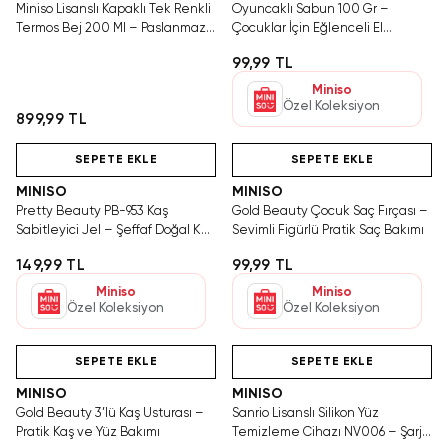
Miniso Lisanslı Kapaklı Tek Renkli
Oyuncaklı Sabun 100 Gr –
Termos Bej 200 Ml – Paslanmaz
Çocuklar İçin Eğlenceli El
Çelik
Temizliği
99,99 TL
Miniso
Özel Koleksiyon
899,99 TL
Hızlı Teslimat
Hızlı Teslimat
SEPETE EKLE
SEPETE EKLE
MINISO
MINISO
Pretty Beauty PB-953 Kaş
Gold Beauty Çocuk Saç Fırçası –
Sabitleyici Jel – Şeffaf Doğal Kaş
Sevimli Figürlü Pratik Saç Bakımı
Görünümü
149,99 TL
99,99 TL
Miniso
Miniso
Özel Koleksiyon
Özel Koleksiyon
Hızlı Teslimat
Hızlı Teslimat
SEPETE EKLE
SEPETE EKLE
MINISO
MINISO
Gold Beauty 3’lü Kaş Usturası –
Sanrio Lisanslı Silikon Yüz
Pratik Kaş ve Yüz Bakımı
Temizleme Cihazı NV006 – Şarj