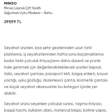
MINISO
Miniso Lisanslı Çift Taraflı
Soğutmalı Uyku Maskesi – Rahat
Dinlenme 20 Cm
299,99 TL
Seyahat ürünleri, kısa şehir gezilerinden uzun tatil
planlarına, iş seyahatlerinden hafta sonu kaçamaklarına
kadar farklı yolculuk ihtiyaçlarını daha düzenli ve pratik
hale getirmek için değerlendirilebilecek ürünleri kapsar.
Valiz, seyahat çantası, pasaport kılıfı, bagaj etiketi, boyun
yastığı, uyku gözlüğü, düzenleyici çanta, kozmetik çantası
ve küçük seyahat aksesuarları bu kategori içinde yer
alabilir.
Seyahat ürünü seçerken yolculuk süresi, taşıma ihtiyacı,
bagaj hacmi, kullanım alanı, materyal bilgisi, bölme yapısı,