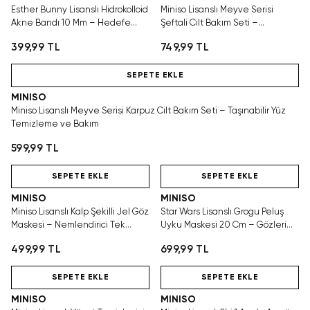
Esther Bunny Lisanslı Hidrokolloid
Miniso Lisanslı Meyve Serisi
Akne Bandı 10 Mm – Hedefe
Şeftali Cilt Bakım Seti –
Yönelik Cilt Bakımı
Taşınabilir Yüz Temizleme ve
399,99 TL
749,99 TL
Bakım
Hızlı Teslimat
SEPETE EKLE
MINISO
Miniso Lisanslı Meyve Serisi Karpuz Cilt Bakım Seti – Taşınabilir Yüz
Temizleme ve Bakım
599,99 TL
Hızlı Teslimat
SEPETE EKLE
SEPETE EKLE
MINISO
MINISO
Miniso Lisanslı Kalp Şekilli Jel Göz
Star Wars Lisanslı Grogu Peluş
Maskesi – Nemlendirici Tek
Uyku Maskesi 20 Cm – Gözleri
Kullanımlık 1 Çift
Açık Yumuşak Tasarım
499,99 TL
699,99 TL
SEPETE EKLE
SEPETE EKLE
MINISO
MINISO