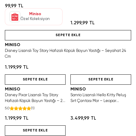
Edilebilir
99,99 TL
Miniso
Özel Koleksiyon
1.299,99 TL
Hızlı Teslimat
SEPETE EKLE
MINISO
Disney Lisanslı Toy Story Hafızalı Köpük Boyun Yastığı – Seyahat 24
Cm
1.199,99 TL
Hızlı Teslimat
Hızlı Teslimat
SEPETE EKLE
SEPETE EKLE
MINISO
MINISO
Disney Pixar Lisanslı Toy Story
Sanrio Lisanslı Hello Kitty Peluş
Hafızalı Köpük Boyun Yastığı – 24
Sırt Çantası Mor – Leopar
Cm
Desenli 30 Cm
5.0
(
1
)
1.199,99 TL
3.499,99 TL
Hızlı Teslimat
SEPETE EKLE