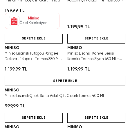
Mendil Mini Boy 8’li Paket – Pratik
Kapaklı Çift Cidarlı Termos 380 Ml
Temizlik
149,99 TL
Miniso
Özel Koleksiyon
1.199,99 TL
Hızlı Teslimat
Hızlı Teslimat
SEPETE EKLE
SEPETE EKLE
MINISO
MINISO
Miniso Lisanslı Tutogou Pangee
Miniso Lisanslı Kahve Serisi
Dekoratif Kapaklı Termos 380 Ml
Kapaklı Termos Siyah 450 Ml –
– 20 Cm
Paslanmaz Çelik
1.199,99 TL
1.199,99 TL
Hızlı Teslimat
SEPETE EKLE
MINISO
Miniso Lisanslı Çilek Serisi Askılı Çift Cidarlı Termos 400 Ml
999,99 TL
Hızlı Teslimat
Hızlı Teslimat
SEPETE EKLE
SEPETE EKLE
MINISO
MINISO