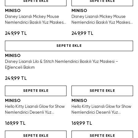
SEPETE EKLE
SEPETE EKLE
MINISO
MINISO
Disney Lisanslı Mickey Mouse
Disney Lisanslı Mickey Mouse
Nemlendirici Baskılı Yüz Maskesi
Nemlendirici Baskılı Yüz Maskesi
– Neşeli ve Pratik Bakım
– Neşeli ve Pratik Bakım
249,99 TL
249,99 TL
Hızlı Teslimat
SEPETE EKLE
MINISO
Disney Lisanslı Lilo & Stitch Nemlendirici Baskılı Yüz Maskesi –
Eğlenceli Bakım
249,99 TL
Hızlı Teslimat
Hızlı Teslimat
SEPETE EKLE
SEPETE EKLE
MINISO
MINISO
Hello Kitty Lisanslı Glow for Show
Hello Kitty Lisanslı Glow for Show
Nemlendirici Desenli Yüz
Nemlendirici Desenli Yüz
Maskesi – Pratik Bakım
Maskesi – Keyifli Bakım
169,99 TL
169,99 TL
Hızlı Teslimat
Hızlı Teslimat
SEPETE EKLE
SEPETE EKLE