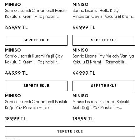
MINISO
MINISO
Sanrio Lisanslı Cinnamoroll Ferah
Sanrio Lisanslı Hello Kitty
Kokulu El Kremi – Taşınabilir
Hindistan Cevizi Kokulu El Kremi
Günlük El Bakımı
– Taşınabilir Günlük El Bakımı
449,99 TL
449,99 TL
Hızlı Teslimat
Hızlı Teslimat
SEPETE EKLE
SEPETE EKLE
MINISO
MINISO
Sanrio Lisanslı Kuromi Yeşil Çay
Sanrio Lisanslı My Melody Vanilya
Kokulu El Kremi – Taşınabilir
Kokulu El Kremi – Taşınabilir
Günlük El Bakımı
Günlük El Bakımı
449,99 TL
449,99 TL
Hızlı Teslimat
Hızlı Teslimat
SEPETE EKLE
SEPETE EKLE
MINISO
MINISO
Sanrio Lisanslı Cinnamoroll Baskılı
Miniso Lisanslı Essence Salisilik
Kağıt Yüz Maskesi – Tek
Asitli Kağıt Yüz Maskesi –
Kullanımlık Sevimli Bakım
Arındırıcı Tek Kullanımlık Bakım
189,99 TL
189,99 TL
Hızlı Teslimat
SEPETE EKLE