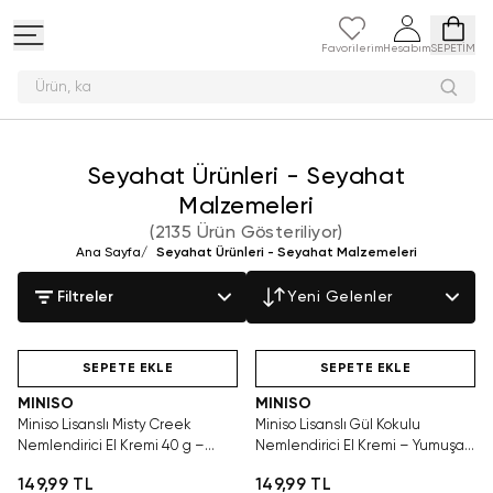
Favorilerim
Hesabım
SEPETİM
Peluş
Seyahat Ürünleri - Seyahat
Malzemeleri
(
2135 Ürün Gösteriliyor
)
Ana Sayfa
/
Seyahat Ürünleri - Seyahat Malzemeleri
Filtreler
Yeni Gelenler
Hızlı Teslimat
Hızlı Teslimat
SEPETE EKLE
SEPETE EKLE
MINISO
MINISO
Miniso Lisanslı Misty Creek
Miniso Lisanslı Gül Kokulu
Nemlendirici El Kremi 40 g –
Nemlendirici El Kremi – Yumuşak
Yumuşak ve Bakımlı Eller
ve Bakımlı Eller
149,99 TL
149,99 TL