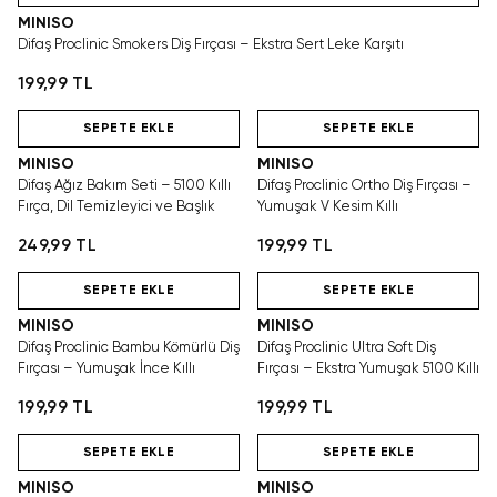
MINISO
Difaş Proclinic Smokers Diş Fırçası – Ekstra Sert Leke Karşıtı
199,99 TL
Hızlı Teslimat
Hızlı Teslimat
SEPETE EKLE
SEPETE EKLE
MINISO
MINISO
Difaş Ağız Bakım Seti – 5100 Kıllı
Difaş Proclinic Ortho Diş Fırçası –
Fırça, Dil Temizleyici ve Başlık
Yumuşak V Kesim Kıllı
249,99 TL
199,99 TL
Hızlı Teslimat
Hızlı Teslimat
SEPETE EKLE
SEPETE EKLE
MINISO
MINISO
Difaş Proclinic Bambu Kömürlü Diş
Difaş Proclinic Ultra Soft Diş
Fırçası – Yumuşak İnce Kıllı
Fırçası – Ekstra Yumuşak 5100 Kıllı
199,99 TL
199,99 TL
Hızlı Teslimat
Hızlı Teslimat
SEPETE EKLE
SEPETE EKLE
MINISO
MINISO