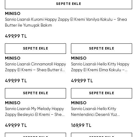
SEPETE EKLE
MINISO
Sanrio Lisanslı Kuromi Happy Zappy El Kremi Vanilya Kokulu – Shea
Butter ile Yumuşak Bakım
499,99 TL
Hızlı Teslimat
Hızlı Teslimat
SEPETE EKLE
SEPETE EKLE
MINISO
MINISO
Sanrio Lisanslı Cinnamoroll Happy
Sanrio Lisanslı Hello Kitty Happy
Zappy El Kremi – Shea Butter ile
Zappy El Kremi Elma Kokulu –
Yumuşak Bakım
Shea Butter ile Yumuşak Bakım
499,99 TL
499,99 TL
Hızlı Teslimat
Hızlı Teslimat
SEPETE EKLE
SEPETE EKLE
MINISO
MINISO
Sanrio Lisanslı My Melody Happy
Sanrio Lisanslı Hello Kitty
Zappy Besleyici El Kremi – Shea
Nemlendirici Desenli Yüz
Butter ile Yumuşak Bakım
Maskesi – Sevimli ve Pratik
499,99 TL
169,99 TL
Bakım
Hızlı Teslimat
Hızlı Teslimat