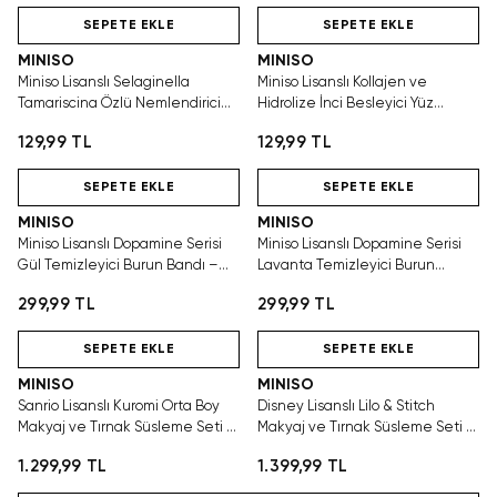
SEPETE EKLE
SEPETE EKLE
MINISO
MINISO
Miniso Lisanslı Selaginella
Miniso Lisanslı Kollajen ve
Tamariscina Özlü Nemlendirici
Hidrolize İnci Besleyici Yüz
Yüz Maskesi – Ferah ve Yumuşak
Maskesi – Bakımlı Görünüm
129,99 TL
129,99 TL
Bakım
Hızlı Teslimat
Hızlı Teslimat
SEPETE EKLE
SEPETE EKLE
MINISO
MINISO
Miniso Lisanslı Dopamine Serisi
Miniso Lisanslı Dopamine Serisi
Gül Temizleyici Burun Bandı –
Lavanta Temizleyici Burun
Pratik Burun Bakımı
Bantları – Pratik Burun Bakımı
299,99 TL
299,99 TL
Hızlı Teslimat
Tükeniyor!
SAKIN KAÇIRMA!
SEPETE EKLE
SEPETE EKLE
MINISO
MINISO
Sanrio Lisanslı Kuromi Orta Boy
Disney Lisanslı Lilo & Stitch
Makyaj ve Tırnak Süsleme Seti –
Makyaj ve Tırnak Süsleme Seti –
Yaratıcı ve Eğlenceli Tasarım
Yaratıcı ve Eğlenceli Tasarım
1.299,99 TL
1.399,99 TL
Hızlı Teslimat