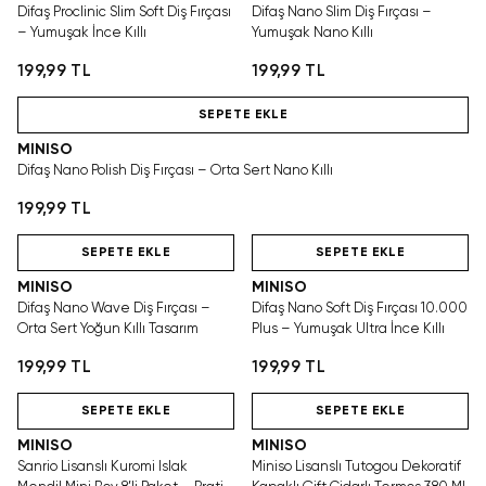
Difaş Proclinic Slim Soft Diş Fırçası
Difaş Nano Slim Diş Fırçası –
– Yumuşak İnce Kıllı
Yumuşak Nano Kıllı
199,99 TL
199,99 TL
Hızlı Teslimat
SEPETE EKLE
MINISO
Difaş Nano Polish Diş Fırçası – Orta Sert Nano Kıllı
199,99 TL
Hızlı Teslimat
Hızlı Teslimat
SEPETE EKLE
SEPETE EKLE
MINISO
MINISO
Difaş Nano Wave Diş Fırçası –
Difaş Nano Soft Diş Fırçası 10.000
Orta Sert Yoğun Kıllı Tasarım
Plus – Yumuşak Ultra İnce Kıllı
199,99 TL
199,99 TL
Hızlı Teslimat
Hızlı Teslimat
SEPETE EKLE
SEPETE EKLE
MINISO
MINISO
Sanrio Lisanslı Kuromi Islak
Miniso Lisanslı Tutogou Dekoratif