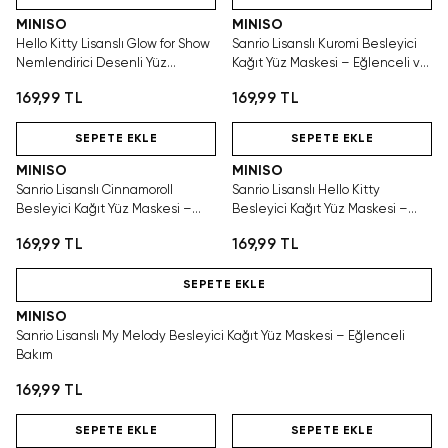
MINISO
MINISO
Hello Kitty Lisanslı Glow for Show
Sanrio Lisanslı Kuromi Besleyici
Nemlendirici Desenli Yüz
Kağıt Yüz Maskesi – Eğlenceli ve
Maskesi – Işıltılı Bakım
Pratik Bakım
169,99 TL
169,99 TL
Hızlı Teslimat
Hızlı Teslimat
SEPETE EKLE
SEPETE EKLE
MINISO
MINISO
Sanrio Lisanslı Cinnamoroll
Sanrio Lisanslı Hello Kitty
Besleyici Kağıt Yüz Maskesi –
Besleyici Kağıt Yüz Maskesi –
Eğlenceli ve Pratik Bakım
Eğlenceli ve Pratik Bakım
169,99 TL
169,99 TL
Hızlı Teslimat
SEPETE EKLE
MINISO
Sanrio Lisanslı My Melody Besleyici Kağıt Yüz Maskesi – Eğlenceli
Bakım
169,99 TL
Hızlı Teslimat
Hızlı Teslimat
SEPETE EKLE
SEPETE EKLE